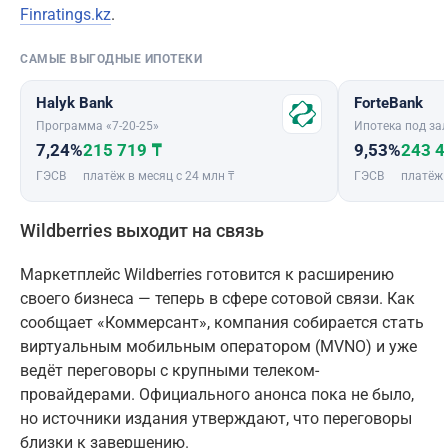
Finratings.kz
.
САМЫЕ ВЫГОДНЫЕ ИПОТЕКИ
Halyk Bank
ForteBank
Программа «7-20-25»
Ипотека под зал
7,24%
215 719 ₸
9,53%
243 4
ГЭСВ
платёж в месяц с 24 млн ₸
ГЭСВ
платёж 
Wildberries выходит на связь
Маркетплейс Wildberries готовится к расширению
своего бизнеса — теперь в сфере сотовой связи. Как
сообщает «Коммерсант», компания собирается стать
виртуальным мобильным оператором (MVNO) и уже
ведёт переговоры с крупными телеком-
провайдерами. Официального анонса пока не было,
но источники издания утверждают, что переговоры
близки к завершению.