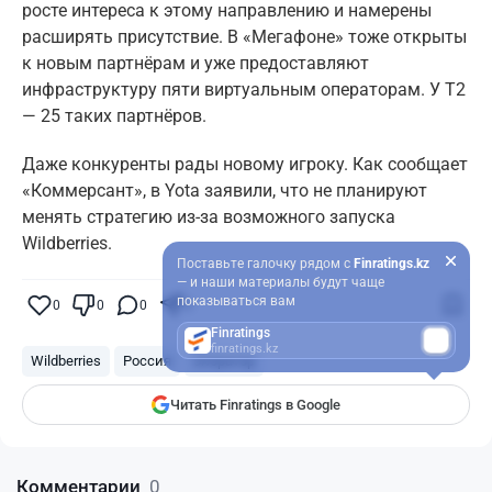
росте интереса к этому направлению и намерены
расширять присутствие. В «Мегафоне» тоже открыты
к новым партнёрам и уже предоставляют
инфраструктуру пяти виртуальным операторам. У Т2
— 25 таких партнёров.
Даже конкуренты рады новому игроку. Как сообщает
«Коммерсант», в Yota заявили, что не планируют
менять стратегию из-за возможного запуска
Wildberries.
Поставьте галочку рядом с
Finratings.kz
— и наши материалы будут чаще
показываться вам
0
0
0
0
Finratings
finratings.kz
Wildberries
Россия
оператор
Читать Finratings в Google
Комментарии
0