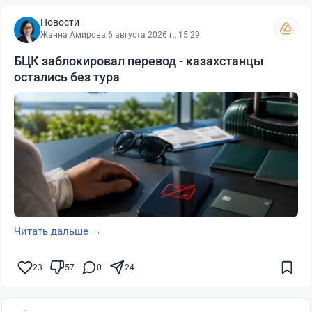
Новости
Жанна Амирова
·
6 августа 2026 г., 15:29
БЦК заблокировал перевод - казахстанцы
остались без тура
Читать дальше →
23
57
0
24