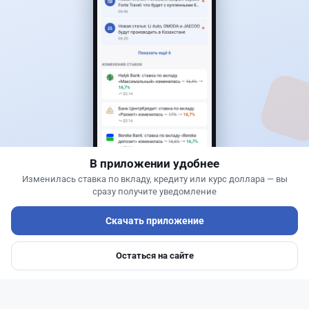
50
13
0
21
Банки
Теңіз Боташ
·
5 августа 2026 г., 13:10
Alatau City Bank разыгрывает 33 млн тенге:
какие условия скрываются в правилах акции
В приложении удобнее
Изменилась ставка по вкладу, кредиту или курс доллара — вы
сразу получите уведомление
Скачать приложение
Остаться на сайте
Главная
Депозиты
Ипотеки
Авто
Войти
Меню
Читать дальше →