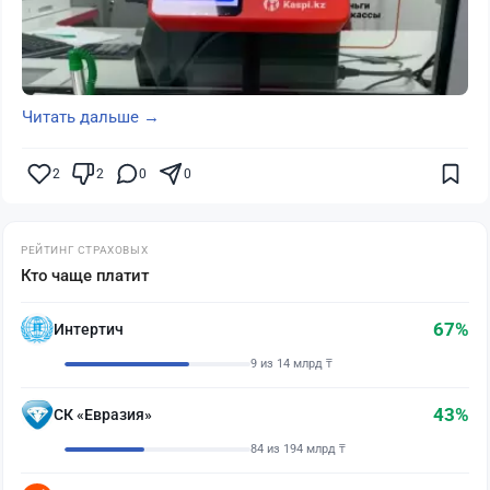
Читать дальше →
2
2
0
0
РЕЙТИНГ СТРАХОВЫХ
Кто чаще платит
67%
Интертич
9 из 14 млрд ₸
43%
СК «Евразия»
84 из 194 млрд ₸