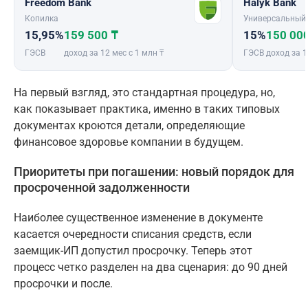
Freedom Bank
Halyk Bank
Копилка
Универсальный
15,95%
159 500 ₸
15%
150 00
ГЭСВ
доход за 12 мес с 1 млн ₸
ГЭСВ
доход за 1
На первый взгляд, это стандартная процедура, но,
как показывает практика, именно в таких типовых
документах кроются детали, определяющие
финансовое здоровье компании в будущем.
Приоритеты при погашении: новый порядок для
просроченной задолженности
Наиболее существенное изменение в документе
касается очередности списания средств, если
заемщик-ИП допустил просрочку. Теперь этот
процесс четко разделен на два сценария: до 90 дней
просрочки и после.