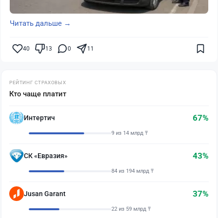
Читать дальше →
40
13
0
11
РЕЙТИНГ СТРАХОВЫХ
Кто чаще платит
67%
Интертич
9 из 14 млрд ₸
43%
СК «Евразия»
84 из 194 млрд ₸
37%
Jusan Garant
22 из 59 млрд ₸