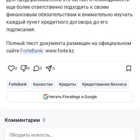
еще более ответственно подходить к своим
финансовым обязательствам и внимательно изучать
каждый пункт кредитного договора до его
подписания.
Полный текст документа размещен на официальном
сайте
ForteBank
: www.forte.kz
Поставьте галочку рядом с
Finratings.kz
— и наши материалы будут чаще
показываться вам
0
0
0
0
Finratings
finratings.kz
ForteBank
Казахстан
Кредиты
Кредитование бизнеса
Читать Finratings в Google
Комментарии
0