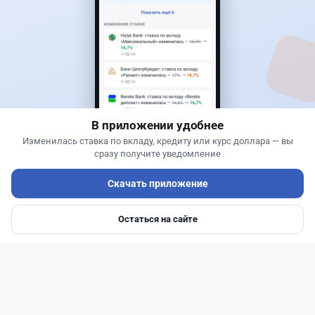
30
76
0
25
Новости
Жанна Амирова
·
6 августа 2026 г., 15:29
БЦК заблокировал перевод - казахстанцы
остались без тура
В приложении удобнее
Изменилась ставка по вкладу, кредиту или курс доллара — вы
сразу получите уведомление
Скачать приложение
Остаться на сайте
Главная
Депозиты
Ипотеки
Авто
Войти
Меню
Читать дальше →
31
77
0
29