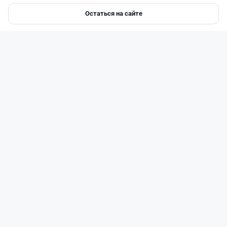
Остаться на сайте
Главная
Депозиты
Ипотеки
Авто
Войти
Меню
Читать дальше →
17
2
0
18
Новости
Асель Каженова
·
3 августа 2026 г., 23:59
Казахстанцам напомнили, кто может получить
государственные выплаты в 2026 год