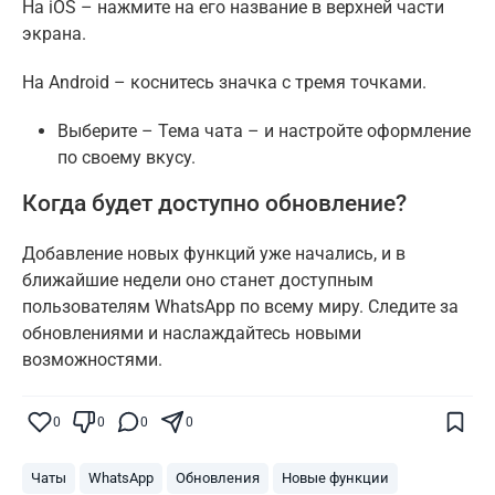
На iOS – нажмите на его название в верхней части
экрана.
На Android – коснитесь значка с тремя точками.
Выберите – Тема чата – и настройте оформление
по своему вкусу.
Когда будет доступно обновление?
Добавление новых функций уже начались, и в
ближайшие недели оно станет доступным
пользователям WhatsApp по всему миру. Следите за
обновлениями и наслаждайтесь новыми
возможностями.
Поставьте галочку рядом с
Finratings.kz
— и наши материалы будут чаще
показываться вам
0
0
0
0
Finratings
finratings.kz
Чаты
WhatsApp
Обновления
Новые функции