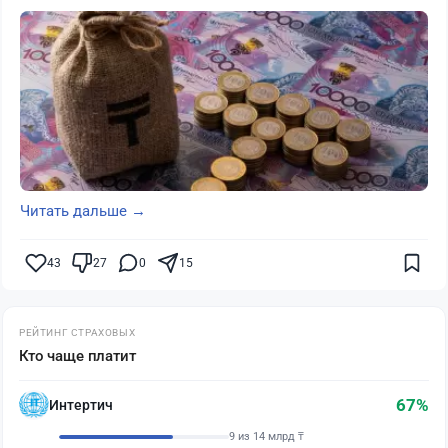
Читать дальше →
43
27
0
15
РЕЙТИНГ СТРАХОВЫХ
Кто чаще платит
67%
Интертич
9 из 14 млрд ₸