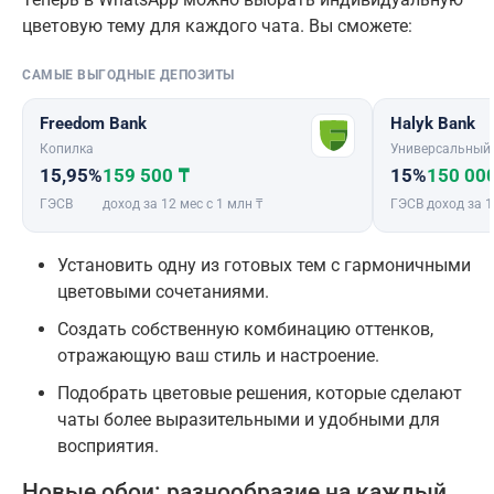
цветовую тему для каждого чата. Вы сможете:
САМЫЕ ВЫГОДНЫЕ ДЕПОЗИТЫ
Freedom Bank
Halyk Bank
Копилка
Универсальный
15,95%
159 500 ₸
15%
150 00
ГЭСВ
доход за 12 мес с 1 млн ₸
ГЭСВ
доход за 1
Установить одну из готовых тем с гармоничными
цветовыми сочетаниями.
Создать собственную комбинацию оттенков,
отражающую ваш стиль и настроение.
Подобрать цветовые решения, которые сделают
чаты более выразительными и удобными для
восприятия.
Новые обои: разнообразие на каждый