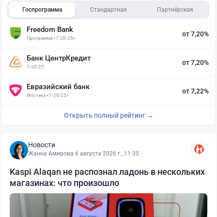
Госпрограмма
Стандартная
Партнёрская
Freedom Bank
от 7,20%
Программа «7-20-25»
Банк ЦентрКредит
от 7,20%
7-20-25
Евразийский банк
от 7,22%
Ипотека «7-20-25»
Открыть полный рейтинг →
Новости
Жанна Амирова
·
6 августа 2026 г., 11:35
Kaspi Alaqan не распознал ладонь в нескольких
магазинах: что произошло