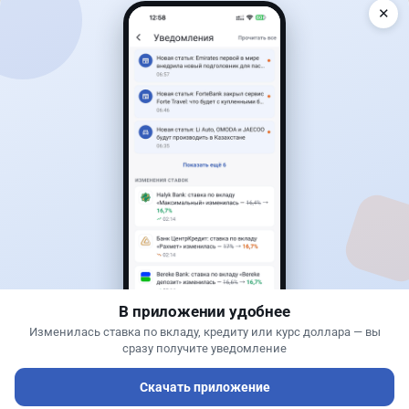
✕
Читать дальше →
25
6
0
1
Новости
Жанна Амирова
·
5 августа 2026 г., 11:54
БЦК меняет плату за счета: новые тарифы
заработают 20 августа
В приложении удобнее
Изменилась ставка по вкладу, кредиту или курс доллара — вы
сразу получите уведомление
Скачать приложение