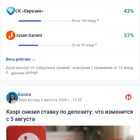
43%
СК «Евразия»
84 из 194 млрд ₸
37%
Jusan Garant
22 из 59 млрд ₸
Весь рейтинг →
Доля выплат от собранных премий · компании с премиями от 10 млрд
₸ · данные АРРФР
Банки
Теңіз Боташ
·
3 августа 2026 г., 12:35
Kaspi снизил ставку по депозиту: что изменится
с 5 августа