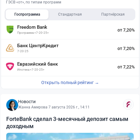
ГЭСВ «от», по типам программ
Госпрограмма
Стандартная
Партнёрская
Freedom Bank
от 7,20%
Программа «7-20-25»
Банк ЦентрКредит
от 7,20%
7-20-25
Евразийский банк
от 7,22%
Ипотека «7-20-25»
Открыть полный рейтинг →
Новости
Жанна Амирова
·
7 августа 2026 г., 14:11
ForteBank сделал 3-месячный депозит самым
доходным