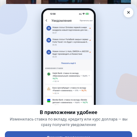
✕
Читать дальше →
0
0
0
0
Новости
Жанна Амирова
·
7 августа 2026 г., 16:52
Той в минус: почему свадьба в Казахстане
больше не окупается
В приложении удобнее
Изменилась ставка по вкладу, кредиту или курс доллара — вы
сразу получите уведомление