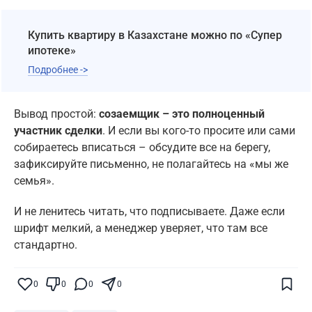
Купить квартиру в Казахстане можно по «Супер
ипотеке»
Подробнее ->
Вывод простой:
созаемщик – это полноценный
участник сделки
. И если вы кого-то просите или сами
собираетесь вписаться – обсудите все на берегу,
зафиксируйте письменно, не полагайтесь на «мы же
семья».
И не ленитесь читать, что подписываете. Даже если
шрифт мелкий, а менеджер уверяет, что там все
стандартно.
Поставьте галочку рядом с
Finratings.kz
— и наши материалы будут чаще
показываться вам
0
0
0
0
Finratings
finratings.kz