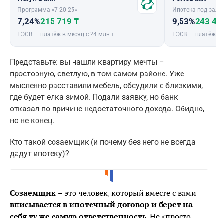
Программа «7-20-25»
Ипотека под зал
7,24%
215 719 ₸
9,53%
243 4
ГЭСВ
платёж в месяц с 24 млн ₸
ГЭСВ
платёж 
Представьте: вы нашли квартиру мечты –
просторную, светлую, в том самом районе. Уже
мысленно расставили мебель, обсудили с близкими,
где будет елка зимой. Подали заявку, но банк
отказал по причине недостаточного дохода. Обидно,
но не конец.
Кто такой созаемщик (и почему без него не всегда
дадут ипотеку)?
Созаемщик
– это человек, который вместе с вами
вписывается в ипотечный договор и берет на
себя ту же самую ответственность
. Не «просто