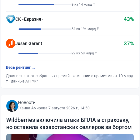
9 из 14 млрд ₸
43%
СК «Евразия»
84 из 194 млрд ₸
37%
Jusan Garant
22 из 59 млрд ₸
Весь рейтинг →
Доля выплат от собранных премий · компании с премиями от 10 млрд
₸ · данные АРРФР
Новости
Жанна Амирова
·
7 августа 2026 г., 14:50
Wildberries включила атаки БПЛА в страховку,
но оставила казахстанских селлеров за бортом