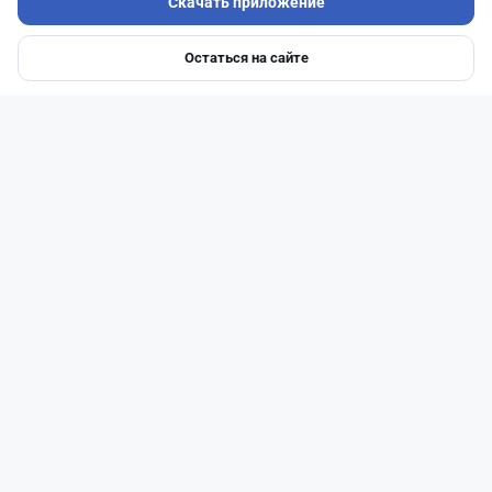
Скачать приложение
Остаться на сайте
Главная
Депозиты
Ипотеки
Авто
Войти
Меню
Читать дальше →
1
0
0
1
Новости
Жанна Амирова
·
7 августа 2026 г., 16:11
Home Credit Bank урезал ставки по депозитам