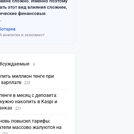
райне сложно. Именно поэтому
ать этот вид влияния сложнее,
сические финансовые
.
ботарев
 аналитик и экономист
обсуждаемые
пить миллион тенге при
 зарплате
2
 тенге в месяц с депозита:
нужно накопить в Kaspi и
банках
1
вновь повысил тарифы:
атели массово жалуются на
н
1