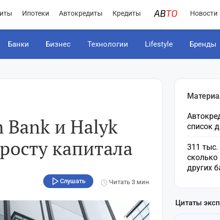
иты
Ипотеки
Автокредиты
Кредиты
Новости
Банки
Бизнес
Технологии
Lifestyle
Бренды
Материа
Автокред
 Bank и Halyk
список 
росту капитала
311 тыс.
сколько 
других б
Слушать
Читать
3 мин
Цитаты экс