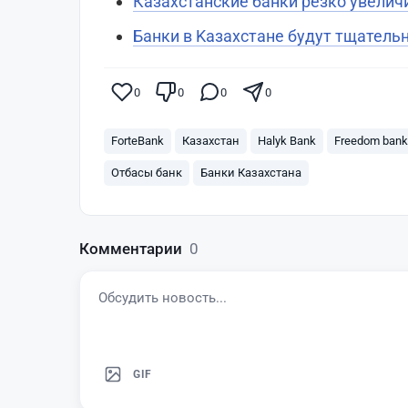
Казахстанские банки резко увелич
Банки в Kaзахстане будут тщатель
0
0
0
0
ForteBank
Казахстан
Halyk Bank
Freedom bank
Отбасы банк
Банки Казахстана
Комментарии
0
GIF