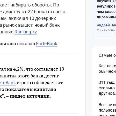
случаях к
жает набирать обороты. По
регулиров
е действуют 22 банка второго
чем клас
пирамиды
ием, включая 10 дочерних
на рынок вышел новый банк
Андрей Че
Финансовый
данные
Ranking.kz
апитала
показал
ForteBank
.
Самые 
Как нако
ал на 4,2%, что составляет 19
обычной
капитал этого банка достиг
rteBank
строго соблюдает все
311 тыс.
сколько 
его
показатели капитала
других 
х
”,
– пишет источник.
Beeline 
пользов
рост це