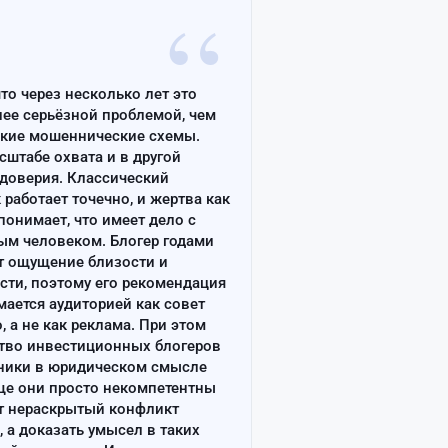
“
что через несколько лет это
лее серьёзной проблемой, чем
ские мошеннические схемы.
сштабе охвата и в другой
доверия. Классический
работает точечно, и жертва как
онимает, что имеет дело с
ым человеком. Блогер годами
т ощущение близости и
сти, поэтому его рекомендация
ается аудиторией как совет
, а не как реклама. При этом
тво инвестиционных блогеров
ники в юридическом смысле
ще они просто некомпетентны
т нераскрытый конфликт
, а доказать умысел в таких