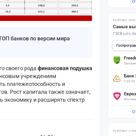
О
РЕЙТИНГ ИПО
Самые вы
ГЭСВ «от», 
: ТОП банков по версии мира
Госпрогра
Free
Програм
то своего рода
финансовая подушка
нансовым учреждениям
Банк
7-20-25
ть платежеспособность и
ов. Рост капитала также означает,
Евра
ть экономику и расширять спектр
Ипотека
О
РЕЙТИНГ СТР