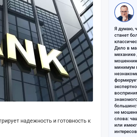
Я думаю, 
станет бо
классиче
Дело в ма
механике 
мошенник 
минимум п
незнаком
формируе
экспертно
восприним
знакомого
большинс
не мошен
слова: ча
трирует надежность и готовность к
или имею
интересов