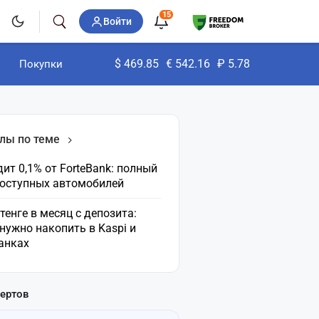
15
Войти
$
469.85
€
542.16
₽
5.78
Покупки
лы по теме
ит 0,1% от ForteBank: полный
доступных автомобилей
 тенге в месяц с депозита:
нужно накопить в Kaspi и
анках
пертов