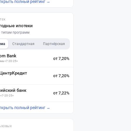
ткрыть полный рейтинг →
ТЕК
годные ипотеки
по типам программ
мма
Стандартная
Партнёрская
dom Bank
от 7,20%
ма «7-20-25»
 ЦентрКредит
от 7,20%
зийский банк
от 7,22%
 «7-20-25»
ткрыть полный рейтинг →
АХОВЫХ