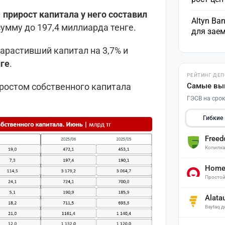
–
прирост капитала у него составил
Altyn Ba
умму до 197,4 миллиарда тенге.
для зае
нарастивший капитал на 3,7% и
нге
.
РЕЙТИНГ ДЕ
Самые вы
ростом собственного капитала
.
ГЭСВ на срок
Гибкие
Free
Копилк
Home 
Простой
Alata
Baytaq 