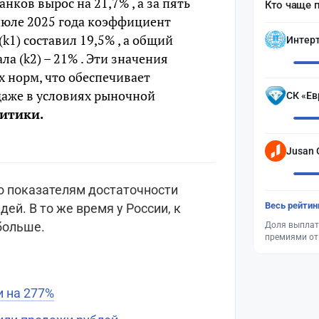
нков вырос на 21,7% , а за пять
Кто чаще 
 июле 2025 года коэффициент
k1) составил 19,5% , а общий
Интер
а (k2) – 21% . Эти значения
 норм, что обеспечивает
даже в условиях рыночной
СК «Ев
итики.
Jusan 
по показателям достаточности
Весь рейтин
ей. В то же время у Pоссии, к
больше.
Доля выплат
премиями от
и на 277%