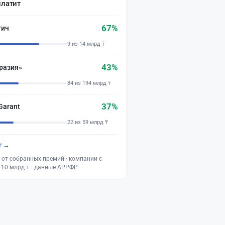
платит
67%
тич
9 из 14 млрд ₸
43%
разия»
84 из 194 млрд ₸
37%
Garant
22 из 59 млрд ₸
г →
 от собранных премий · компании с
 10 млрд ₸ · данные АРРФР