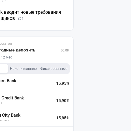
nk вводит новые требования
мщиков
1
ПОЗИТОВ
годные депозиты
05.08
 12 мес
Накопительные
Фиксированные
dom Bank
15,95%
а
Credit Bank
15,90%
 +
u City Bank
15,85%
депозит