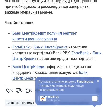
Все основные функции, к слову, будут доступны, но
при необходимости рекомендуется завершить
важные операции заранее.
Читайте также:
Банк ЦентрКредит получил рейтинг
инвестиционного уровня
ForteBank
и
Банк ЦентрКредит
нарастили
кредитные портфели">Bank RBK,
ForteBank
и
Банк
ЦентрКредит
нарастили кредитные портфели
Банк ЦентрКредит
оформляет кредиты как
«подарки»">Казахстанцы жалуются:
Банк
ЦентрКредит
оформляет кредиты как «подарки»
Поставьте галочку рядом с
Finratings.kz
— и наши материалы будут чаще
показываться вам
0
0
0
0
Finratings
finratings.kz
Банк ЦентрКредит
Казахстан
Технические работы