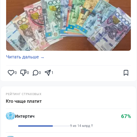
Читать дальше →
0
0
0
1
РЕЙТИНГ СТРАХОВЫХ
Кто чаще платит
67%
Интертич
9 из 14 млрд ₸