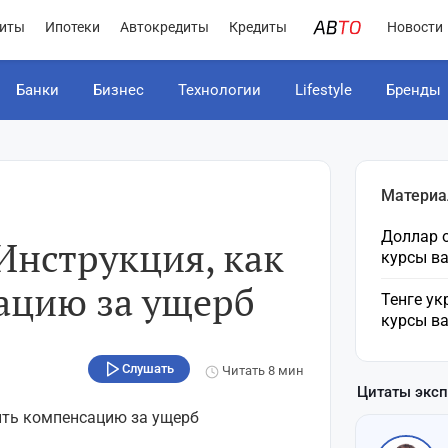
иты
Ипотеки
Автокредиты
Кредиты
Новости
Банки
Бизнес
Технологии
Lifestyle
Бренды
Материа
Доллар о
Инструкция, как
курсы в
ацию за ущерб
Тенге ук
курсы в
Слушать
Читать
8 мин
Цитаты экс