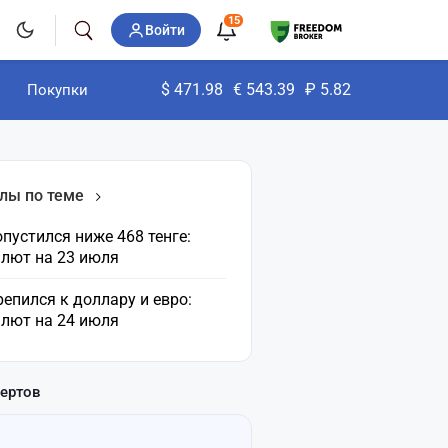
15
Войти
$
471.98
€
543.39
₽
5.82
Покупки
лы по теме
пустился ниже 468 тенге:
алют на 23 июля
репился к доллару и евро:
алют на 24 июля
пертов