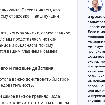
 паникуйте. Рассказываем, что
очему страховка — ваш лучший
Я думаю, 
станет бо
классиче
Дело в ма
ать, кому звонить и, самое главное,
механике 
але мы представляем четкий
мошенник 
анцев и объясняем, почему
минимум п
вится вашим главным и самым
незнаком
формируе
экспертно
восприним
его и первые действия
знакомого
большинс
отопа важно действовать быстро и
не мошен
ледовательность.
слова: ча
или имею
и самое важное правило. Вода —
интересов
случаях к
енно отключите автоматы в вашем