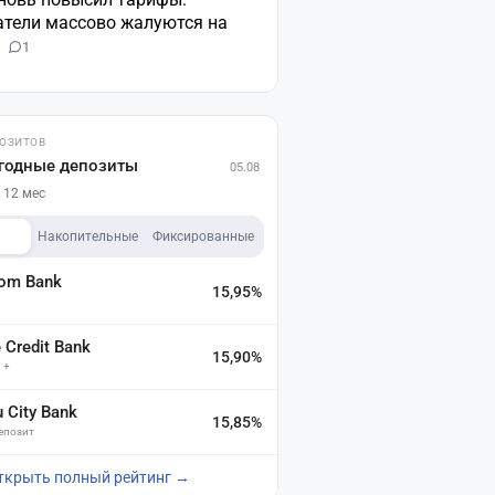
атели массово жалуются на
н
1
ПОЗИТОВ
годные депозиты
05.08
 12 мес
Накопительные
Фиксированные
dom Bank
15,95%
а
Credit Bank
15,90%
 +
u City Bank
15,85%
депозит
ткрыть полный рейтинг →