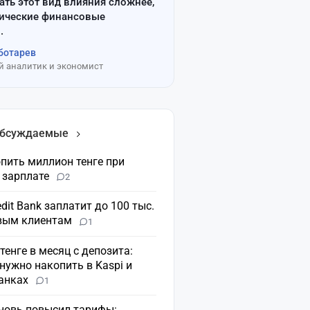
ать этот вид влияния сложнее,
сические финансовые
.
ботарев
 аналитик и экономист
обсуждаемые
пить миллион тенге при
 зарплате
2
dit Bank заплатит до 100 тыс.
овым клиентам
1
 тенге в месяц с депозита:
нужно накопить в Kaspi и
банках
1
вновь повысил тарифы: