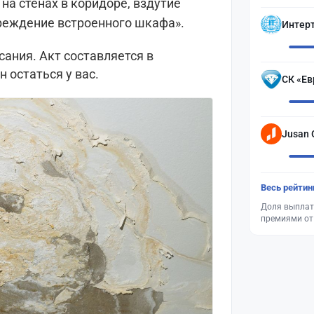
 на стенах в коридоре, вздутие
вреждение встроенного шкафа».
Интер
ания. Акт составляется в
 остаться у вас.
СК «Ев
Jusan 
Весь рейтин
Доля выплат
премиями от