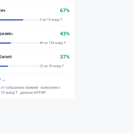
67%
тич
9 из 14 млрд ₸
43%
разия»
84 из 194 млрд ₸
37%
Garant
22 из 59 млрд ₸
г →
 от собранных премий · компании с
 10 млрд ₸ · данные АРРФР