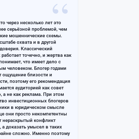
“
что через несколько лет это
лее серьёзной проблемой, чем
ские мошеннические схемы.
сштабе охвата и в другой
доверия. Классический
работает точечно, и жертва как
онимает, что имеет дело с
ым человеком. Блогер годами
т ощущение близости и
сти, поэтому его рекомендация
ается аудиторией как совет
, а не как реклама. При этом
тво инвестиционных блогеров
ники в юридическом смысле
ще они просто некомпетентны
т нераскрытый конфликт
, а доказать умысел в таких
райне сложно. Именно поэтому