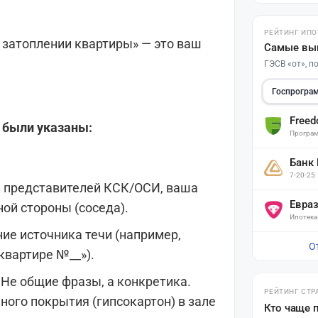
РЕЙТИНГ ИПО
о затоплении квартиры» — это ваш
Самые вы
ГЭСВ «от», 
Госпрогра
Free
е были указаны:
Програм
Банк
7-20-25
и представителей КСК/ОСИ, ваша
Евра
ной стороны (соседа).
Ипотека
ие источника течи (например,
О
квартире №__»).
Не общие фразы, а конкретика.
РЕЙТИНГ СТР
ого покрытия (гипсокартон) в зале
Кто чаще 