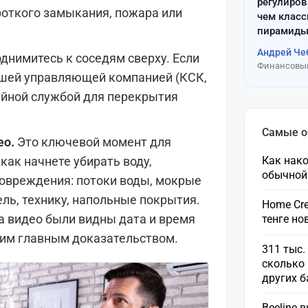
регулиров
роткого замыкания, пожара или
чем клас
пирамиды
Андрей Че
днимитесь к соседям сверху. Если
Финансовый
вашей управляющей компанией (КСК,
ийной службой для перекрытия
Самые 
ео.
Это ключевой момент для
как начнете убирать воду,
Как нако
обычной
повреждения: потоки воды, мокрые
ль, технику, напольные покрытия.
Home Cre
на видео были видны дата и время
тенге н
шим главным доказательством.
311 тыс.
сколько 
других 
Beeline 