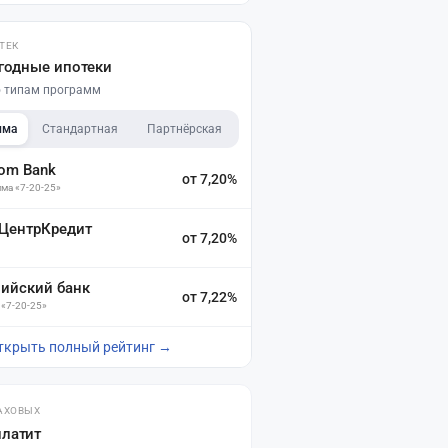
ТЕК
годные ипотеки
по типам программ
мма
Стандартная
Партнёрская
dom Bank
от 7,20%
ма «7-20-25»
 ЦентрКредит
от 7,20%
зийский банк
от 7,22%
 «7-20-25»
ткрыть полный рейтинг →
АХОВЫХ
платит