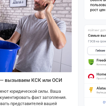
пользов
рост це
РЕЙТИНГ ДЕ
Самые вы
ГЭСВ на срок
Гибкие
Free
Копилк
Home 
Простой
 — вызываем КСК или ОСИ
Alata
имеют юридической силы. Ваша
Baytaq 
кументировать факт затопления.
О
звать представителей вашей