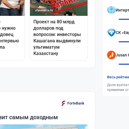
Интер
СК «Ев
Jusan 
Весь рейтин
Доля выплат
премиями от
ForteBank
озит самым доходным