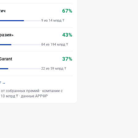
67%
тич
9 из 14 млрд ₸
43%
разия»
84 из 194 млрд ₸
37%
Garant
22 из 59 млрд ₸
г →
 от собранных премий · компании с
 10 млрд ₸ · данные АРРФР