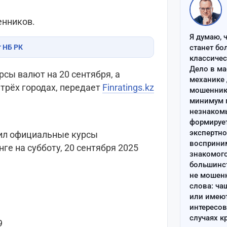
енников.
Я думаю, 
т НБ РК
станет бо
классиче
Дело в ма
сы валют на 20 сентября, а
механике 
 трёх городах, передает
Finratings.kz
мошенник 
минимум п
незнаком
формируе
экспертно
ил официальные курсы
восприним
ге на субботу, 20 сентября 2025
знакомого
большинс
не мошен
слова: ча
или имею
интересов
случаях к
9