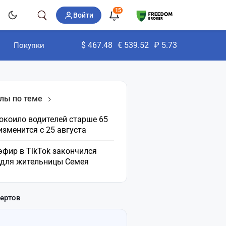
15
Войти
$
467.48
€
539.52
₽
5.73
Покупки
лы по теме
окоило водителей старше 65
 изменится с 25 августа
эфир в TikTok закончился
 для жительницы Семея
пертов