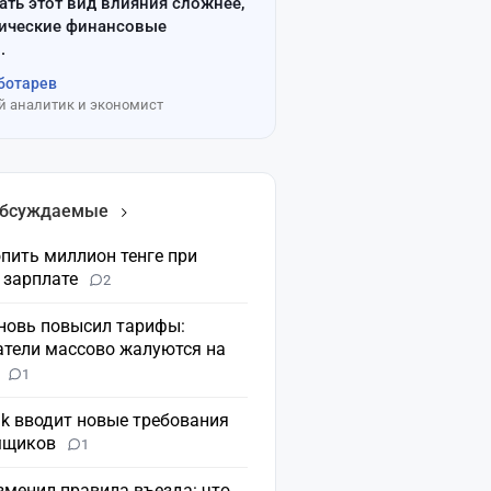
ать этот вид влияния сложнее,
сические финансовые
.
ботарев
 аналитик и экономист
обсуждаемые
пить миллион тенге при
 зарплате
2
вновь повысил тарифы:
атели массово жалуются на
н
1
nk вводит новые требования
мщиков
1
зменил правила въезда: что