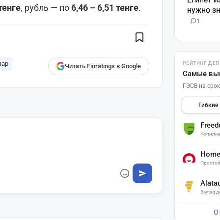
Поставьте галочку рядом с
тенге
, рубль — по
6,46 – 6,51 тенге
.
нужно зн
Finratings.kz
— и наши материалы
будут чаще показываться вам
1
Finratings
finratings.kz
лар
РЕЙТИНГ ДЕ
Читать Finratings в Google
Самые вы
ГЭСВ на срок
Гибкие
Free
Копилк
Home 
Простой
Alata
Baytaq 
О