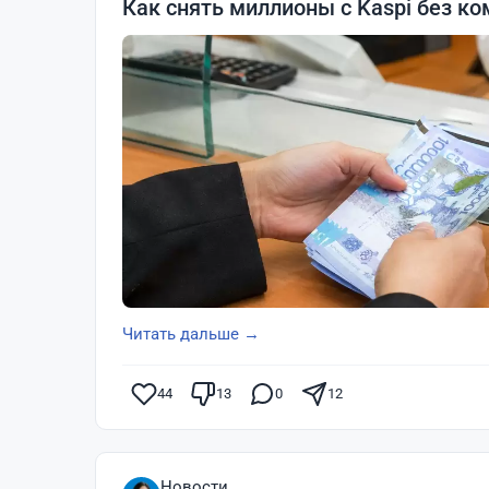
Как снять миллионы с Kaspi без ко
Читать дальше →
44
13
0
12
Новости