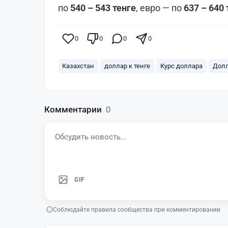
по
540 – 543 тенге
, евро — по
637 – 640 
0
0
0
0
Казахстан
доллар к тенге
Курс доллара
Дол
Комментарии
0
GIF
Соблюдайте правила сообщества при комментировании