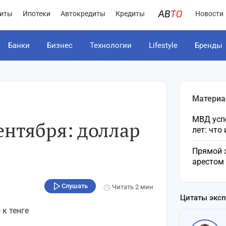
иты
Ипотеки
Автокредиты
Кредиты
Новости
Банки
Бизнес
Технологии
Lifestyle
Бренды
Материа
МВД усп
ентября: доллар
лет: что
Прямой 
арестом
Слушать
Читать
2 мин
Цитаты экс