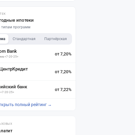
ТЕК
годные ипотеки
по типам программ
мма
Стандартная
Партнёрская
dom Bank
от 7,20%
ма «7-20-25»
 ЦентрКредит
от 7,20%
зийский банк
от 7,22%
 «7-20-25»
ткрыть полный рейтинг →
АХОВЫХ
платит