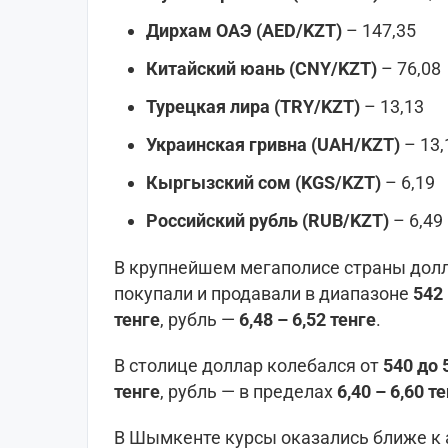
Дирхам ОАЭ (AED/KZT)
– 147,35
Китайский юань (CNY/KZT)
– 76,08
Турецкая лира (TRY/KZT)
– 13,13
Украинская гривна (UAH/KZT)
– 13,
Кыргызский сом (KGS/KZT)
– 6,19
Российский рубль (RUB/KZT)
– 6,49
В крупнейшем мегаполисе страны долл
покупали и продавали в диапазоне
542 
тенге
, рубль —
6,48 – 6,52 тенге
.
В столице доллар колебался от
540 до 
тенге
, рубль — в пределах
6,40 – 6,60 т
В Шымкенте курсы оказались ближе к 