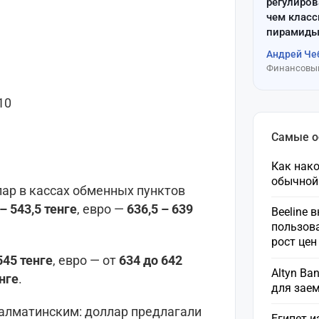
регулиров
чем клас
пирамиды
Андрей Че
Финансовый
10
Самые 
Как нако
обычной
ар в кассах обменных пунктов
– 543,5 тенге
, евро —
636,5 – 639
Beeline 
пользов
рост це
545 тенге
, евро — от
634 до 642
Altyn Ba
енге
.
для зае
алматинским: доллар предлагали
Египет и