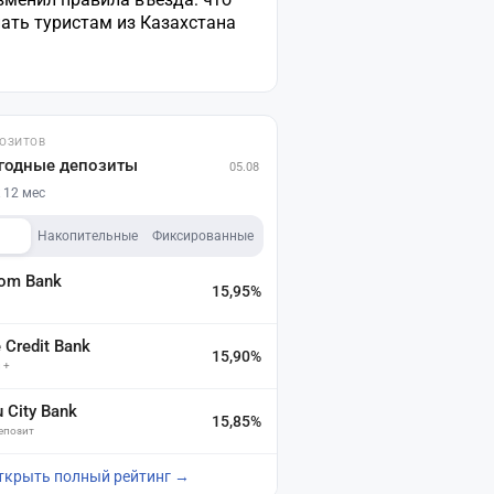
ать туристам из Казахстана
ПОЗИТОВ
годные депозиты
05.08
 12 мес
Накопительные
Фиксированные
dom Bank
15,95%
а
Credit Bank
15,90%
 +
u City Bank
15,85%
депозит
ткрыть полный рейтинг →