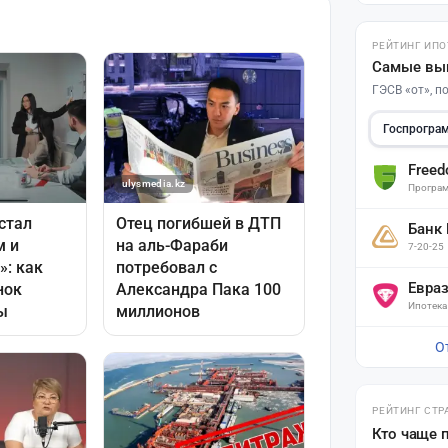
РЕЙТИНГ ИПО
Самые вы
ГЭСВ «от», 
Госпрогра
Free
Програм
Банк
7-20-25
Евра
Ипотека
О
РЕЙТИНГ СТР
Кто чаще 