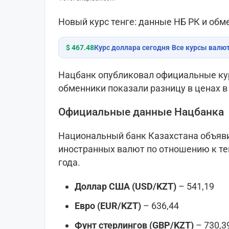
Новый курс тенге: данные НБ РК и обм
$ 467.48
Курс доллара сегодня
·
Все курсы валю
Нацбанк опубликовал официальные кур
обменники показали разницу в ценах в
Официальные данные Нацбанка
Национальный банк Казахстана объяв
иностранных валют по отношению к тен
года.
Доллар США (USD/KZT)
– 541,19
Евро (EUR/KZT)
– 636,44
Фунт стерлингов (GBP/KZT)
– 730,3