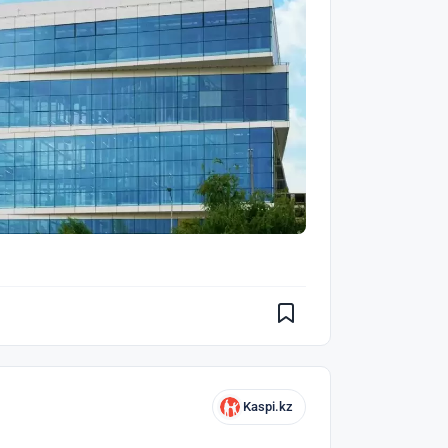
Kaspi.kz