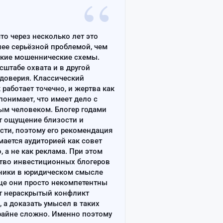
“
что через несколько лет это
лее серьёзной проблемой, чем
ские мошеннические схемы.
сштабе охвата и в другой
доверия. Классический
работает точечно, и жертва как
онимает, что имеет дело с
ым человеком. Блогер годами
т ощущение близости и
сти, поэтому его рекомендация
ается аудиторией как совет
, а не как реклама. При этом
тво инвестиционных блогеров
ники в юридическом смысле
ще они просто некомпетентны
т нераскрытый конфликт
, а доказать умысел в таких
райне сложно. Именно поэтому