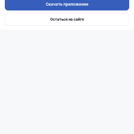
Скачать приложение
Остаться на сайте
Главная
Депозиты
Ипотеки
Авто
Войти
Меню
Читать дальше →
50
13
0
21
Банки
Теңіз Боташ
·
5 августа 2026 г., 13:10
Alatau City Bank разыгрывает 33 млн тенге:
какие условия скрываются в правилах акции