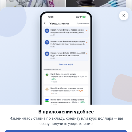
✕
Читать дальше →
3
1
0
0
Банки
Теңіз Боташ
·
4 августа 2026 г., 20:30
Как сохранить экран Kaspi.kz, если приложение
запрещает скриншоты
В приложении удобнее
Изменилась ставка по вкладу, кредиту или курс доллара — вы
сразу получите уведомление