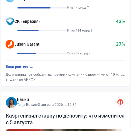
9 из 14 млрд ₸
43%
СК «Евразия»
84 из 194 млрд ₸
37%
Jusan Garant
22 из 59 млрд ₸
Весь рейтинг →
Доля выплат от собранных премий · компании с премиями от 10 млрд
₸ · данные АРРФР
Банки
Теңіз Боташ
·
3 августа 2026 г., 12:35
Kaspi снизил ставку по депозиту: что изменится
с 5 августа