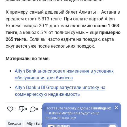
К примеру, самый дешевый билет Алматы – Астана в
среднем стоит 5 313 тенге. При оплате картой Altyn
Express скидка 20 % даст вам экономию
около 1 063
тенге
, а кешбэк 5 % от полной суммы– еще
примерно
265 тенге
.. Если вы часто ездите на поездах, карта
окупается уже после нескольких поездок.
Материалы по теме:
Altyn Bank анонсировал изменения в условиях
обслуживания для бизнеса
Altyn Bank и BI Group запустили ипотеку на
коммерческую недвижимость
Поставьте галочку рядом с
Finratings.kz
0
0
0
0
— и наши материалы будут чаще
показываться вам
Скидки
Altyn Bank
Пассажирские перевозки
Кешбэк
Finratings