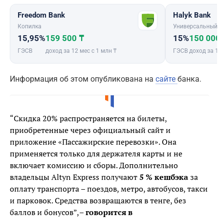
Freedom Bank
Halyk Bank
Копилка
Универсальный
15,95%
159 500 ₸
15%
150 00
ГЭСВ
доход за 12 мес с 1 млн ₸
ГЭСВ
доход за 1
Информация об этом опубликована на
сайте
банка.
“Скидка 20% распространяется на билеты,
приобретенные через официальный сайт и
приложение «Пассажирские перевозки». Она
применяется только для держателя карты и не
включает комиссию и сборы. Дополнительно
владельцы Altyn Express получают
5 % кешбэка
за
оплату транспорта – поездов, метро, автобусов, такси
и парковок. Средства возвращаются в тенге, без
баллов и бонусов”,
– говорится в