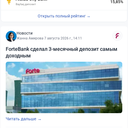
15,85%
Baytaq депозит
Открыть полный рейтинг →
Новости
Жанна Амирова
·
7 августа 2026 г., 14:11
ForteBank сделал 3-месячный депозит самым
доходным
Читать дальше →