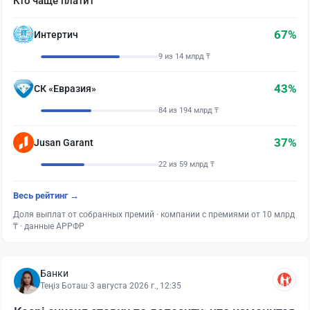
Кто чаще платит
67%
Интертич
9 из 14 млрд ₸
43%
СК «Евразия»
84 из 194 млрд ₸
37%
Jusan Garant
22 из 59 млрд ₸
Весь рейтинг →
Доля выплат от собранных премий · компании с премиями от 10 млрд
₸ · данные АРРФР
Банки
Теңіз Боташ
·
3 августа 2026 г., 12:35