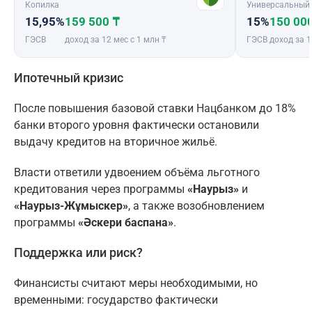
Копилка
Универсальный
15,95%
159 500 ₸
15%
150 00
ГЭСВ
доход за 12 мес с 1 млн ₸
ГЭСВ
доход за 1
Ипотечный кризис
После повышения базовой ставки Нацбанком до 18%
банки второго уровня фактически остановили
выдачу кредитов на вторичное жильё.
Власти ответили удвоением объёма льготного
кредитования через программы
«Наурыз»
и
«Наурыз-Жұмыскер»
, а также возобновлением
программы
«Әскери баспана»
.
Поддержка или риск?
Финансисты считают меры необходимыми, но
временными: государство фактически