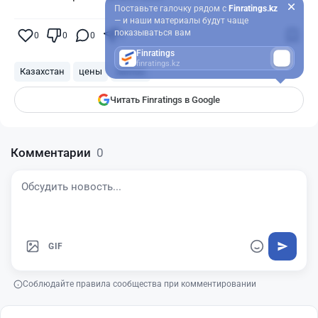
Поставьте галочку рядом с
Finratings.kz
— и наши материалы будут чаще
показываться вам
0
0
0
0
Finratings
finratings.kz
Казахстан
цены
жилье
Читать Finratings в Google
Комментарии
0
GIF
Соблюдайте правила сообщества при комментировании