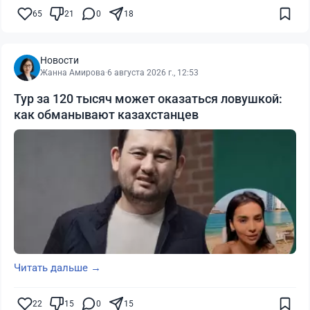
65
21
0
18
Новости
Жанна Амирова
·
6 августа 2026 г., 12:53
Тур за 120 тысяч может оказаться ловушкой:
как обманывают казахстанцев
Читать дальше →
22
15
0
15