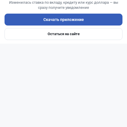
Изменилась ставка по вкладу, кредиту или курс доллара — вы
сразу получите уведомление
Скачать приложение
Остаться на сайте
Главная
Депозиты
Ипотеки
Авто
Войти
Меню
Читать дальше →
27
6
0
1
Новости
Жанна Амирова
·
5 августа 2026 г., 11:54
БЦК меняет плату за счета: новые тарифы
заработают 20 августа