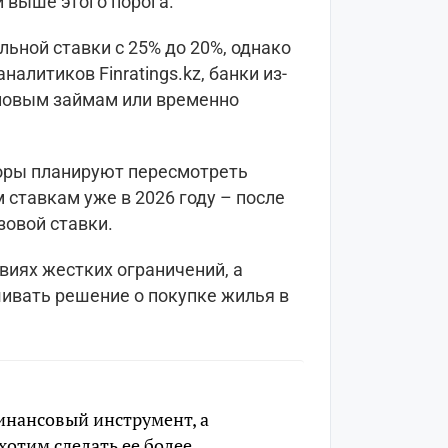
и выше этого порога.
ьной ставки с 25% до 20%, однако
налитиков Finratings.kz, банки из-
 новым займам или временно
оры планируют пересмотреть
 ставкам уже в 2026 году – после
зовой ставки.
овиях жестких ограничений, а
ивать решение о покупке жилья в
финансовый инструмент, а
хотим сделать ее более