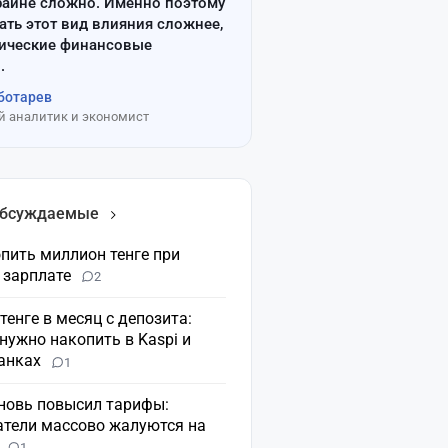
райне сложно. Именно поэтому
ать этот вид влияния сложнее,
сические финансовые
.
ботарев
 аналитик и экономист
обсуждаемые
пить миллион тенге при
 зарплате
2
 тенге в месяц с депозита:
нужно накопить в Kaspi и
банках
1
вновь повысил тарифы:
атели массово жалуются на
н
1