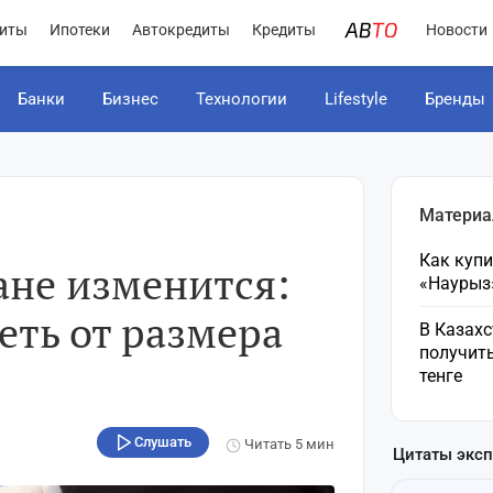
иты
Ипотеки
Автокредиты
Кредиты
Новости
Банки
Бизнес
Технологии
Lifestyle
Бренды
Материа
Как куп
ане изменится:
«Наурыз
еть от размера
В Казахс
получить
тенге
Слушать
Читать
5 мин
Цитаты экс