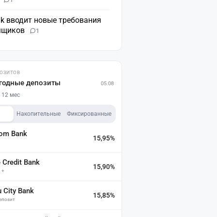
nk вводит новые требования
мщиков
1
ПОЗИТОВ
годные депозиты
05.08
 12 мес
Накопительные
Фиксированные
dom Bank
15,95%
а
Credit Bank
15,90%
 +
u City Bank
15,85%
депозит