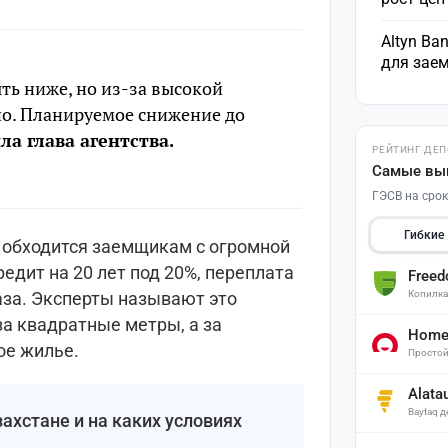
Altyn Ba
для зае
ть ниже, но из-за высокой
но. Планируемое снижение до
ла глава агентства.
РЕЙТИНГ ДЕ
Самые вы
ГЭСВ на срок
Гибкие
е обходится заемщикам с огромной
едит на 20 лет под 20%, переплата
Free
аза. Эксперты называют это
Копилк
за квадратные метры, а за
Home 
ое жилье.
Простой
Alata
Baytaq 
ахстане и на каких условиях