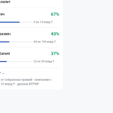
платит
67%
тич
9 из 14 млрд ₸
43%
разия»
84 из 194 млрд ₸
37%
Garant
22 из 59 млрд ₸
г →
 от собранных премий · компании с
 10 млрд ₸ · данные АРРФР