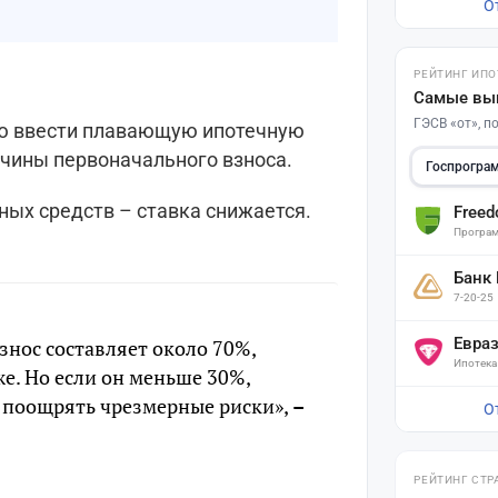
О
РЕЙТИНГ ИПО
Самые вы
ГЭСВ «от», 
ю ввести плавающую ипотечную
личины первоначального взноса.
Госпрогра
ных средств – ставка снижается.
Free
Програм
Банк
7-20-25
Евра
знос составляет около 70%,
Ипотека
е. Но если он меньше 30%,
е поощрять чрезмерные риски»,
–
О
РЕЙТИНГ СТР