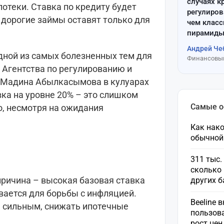
случаях к
потеки. Ставка по кредиту будет
регулиров
а дорогие займы оставят только для
чем клас
пирамиды
Андрей Че
дной из самых болезненных тем для
Финансовый
а Агентства по регулированию и
 Мадина Абылкасымова в кулуарах
ка на уровне 20% – это слишком
Самые 
о, несмотря на ожидания
Как нако
обычной
311 тыс.
сколько 
ричина – высокая базовая ставка
других 
вается для борьбы с инфляцией.
Beeline 
 сильным, снижать ипотечные
пользов
рост це