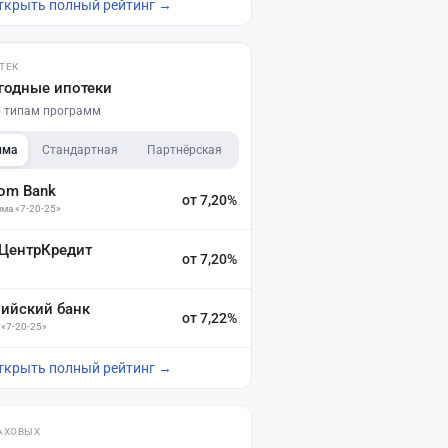
ткрыть полный рейтинг →
ТЕК
годные ипотеки
по типам программ
мма
Стандартная
Партнёрская
dom Bank
от 7,20%
ма «7-20-25»
 ЦентрКредит
от 7,20%
зийский банк
от 7,22%
 «7-20-25»
ткрыть полный рейтинг →
АХОВЫХ