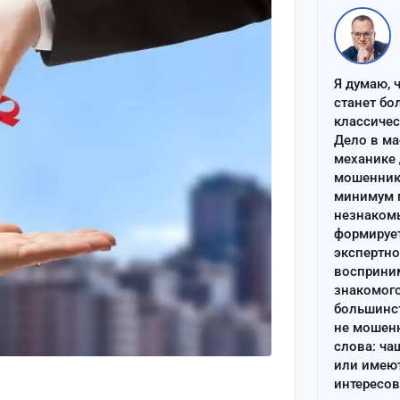
Я думаю, 
станет бо
классиче
Дело в ма
механике 
мошенник 
минимум п
незнаком
формируе
экспертно
восприним
знакомого
большинс
не мошен
слова: ча
или имею
интересов