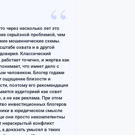
“
что через несколько лет это
лее серьёзной проблемой, чем
ские мошеннические схемы.
сштабе охвата и в другой
доверия. Классический
работает точечно, и жертва как
онимает, что имеет дело с
ым человеком. Блогер годами
т ощущение близости и
сти, поэтому его рекомендация
ается аудиторией как совет
, а не как реклама. При этом
тво инвестиционных блогеров
ники в юридическом смысле
ще они просто некомпетентны
т нераскрытый конфликт
, а доказать умысел в таких