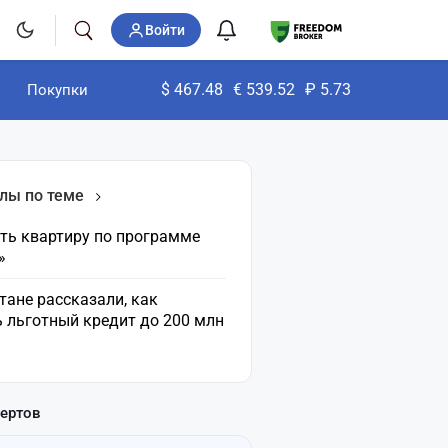
Войти
$
467.48
€
539.52
₽
5.73
Покупки
лы по теме
ить квартиру по программе
»
тане рассказали, как
 льготный кредит до 200 млн
пертов