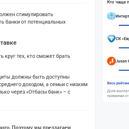
Кто чаще 
должен стимулировать
Интер
ть банки от потенциальных
СК «Ев
ставке
ь круг тех, кто сможет брать
Jusan 
диты должны быть доступны
Весь рейтин
реднего доходом, а семьи с низким
ько через «Отбасы банк» – с
Доля выплат
премиями от
рого. Поэтому мы предлагаем