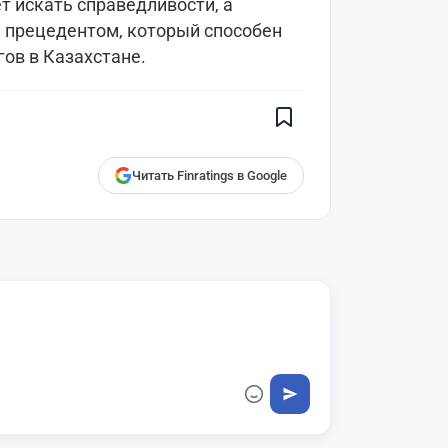
 искать справедливости, а
 прецедентом, который способен
Поставьте галочку рядом с
ов в Казахстане.
Finratings.kz
— и наши материалы
будут чаще показываться вам
Finratings
finratings.kz
Читать Finratings в Google