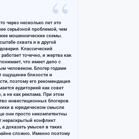
“
что через несколько лет это
лее серьёзной проблемой, чем
ские мошеннические схемы.
сштабе охвата и в другой
доверия. Классический
работает точечно, и жертва как
онимает, что имеет дело с
ым человеком. Блогер годами
т ощущение близости и
сти, поэтому его рекомендация
ается аудиторией как совет
, а не как реклама. При этом
тво инвестиционных блогеров
ники в юридическом смысле
ще они просто некомпетентны
т нераскрытый конфликт
, а доказать умысел в таких
райне сложно. Именно поэтому