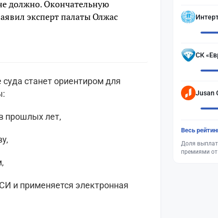
не должно. Окончательную
заявил эксперт палаты Олжас
Интер
СК «Ев
суда станет ориентиром для
ы:
Jusan 
в прошлых лет,
Весь рейтин
у,
Доля выплат
премиями от
,
СИ и применяется электронная