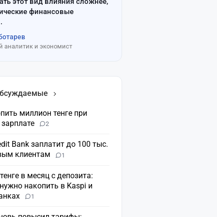
ать этот вид влияния сложнее,
сические финансовые
.
ботарев
 аналитик и экономист
обсуждаемые
пить миллион тенге при
 зарплате
2
dit Bank заплатит до 100 тыс.
овым клиентам
1
 тенге в месяц с депозита:
нужно накопить в Kaspi и
банках
1
вновь повысил тарифы: