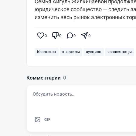
Семья Айгуль Жилкибаевой продолжает
юридическое сообщество — следить за
изменить весь рынок электронных торг
0
0
0
0
Казахстан
квартиры
аукцион
казахстанцы
Комментарии
0
GIF