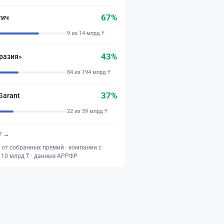
67%
тич
9 из 14 млрд ₸
43%
разия»
84 из 194 млрд ₸
37%
Garant
22 из 59 млрд ₸
г →
 от собранных премий · компании с
 10 млрд ₸ · данные АРРФР