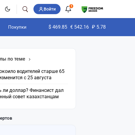
1
Войти
$
469.85
€
542.16
₽
5.78
Покупки
лы по теме
окоило водителей старше 65
 изменится с 25 августа
ь ли доллар? Финансист дал
нный совет казахстанцам
пертов