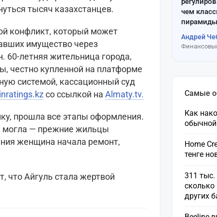
регулиров
нуться тысяч казахстанцев.
чем клас
пирамиды
ой конфликт, который может
Андрей Че
павших имущество через
Финансовый
. 60-летняя жительница города,
ы, честно купленной на платформе
нную системой, кассационный суд
Самые 
inratings.kz
со ссылкой на
Almaty.tv.
Как нако
пку, прошла все этапы оформления.
обычной
не могла — прежние жильцы
ния женщина начала ремонт,
Home Cre
тенге н
311 тыс.
, что Айгуль стала жертвой
сколько 
других 
Beeline 