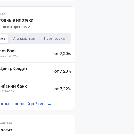
ТЕК
годные ипотеки
по типам программ
мма
Стандартная
Партнёрская
dom Bank
от 7,20%
ма «7-20-25»
 ЦентрКредит
от 7,20%
зийский банк
от 7,22%
 «7-20-25»
ткрыть полный рейтинг →
АХОВЫХ
платит