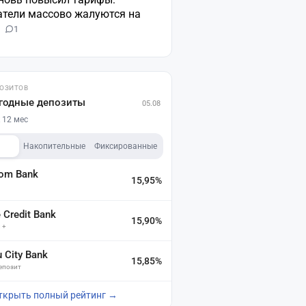
атели массово жалуются на
н
1
ПОЗИТОВ
годные депозиты
05.08
 12 мес
Накопительные
Фиксированные
dom Bank
15,95%
а
Credit Bank
15,90%
 +
u City Bank
15,85%
депозит
ткрыть полный рейтинг →