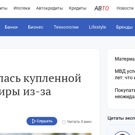
иты
Ипотеки
Автокредиты
Кредиты
Новости
Банки
Бизнес
Технологии
Lifestyle
Бренды
Материа
МВД усп
лась купленной
лет: что
иры из-за
Покупат
неожида
Цитаты экс
Слушать
Читать
3 мин