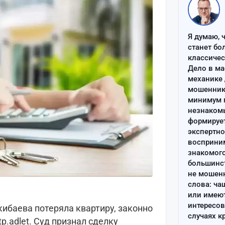
Я думаю, 
станет бо
классиче
Дело в ма
механике 
мошенник 
минимум п
незнаком
формируе
экспертно
восприним
знакомого
большинс
не мошен
слова: ча
или имею
интересов
ибаева потеряла квартиру, законно
случаях к
p.adlet. Суд признал сделку