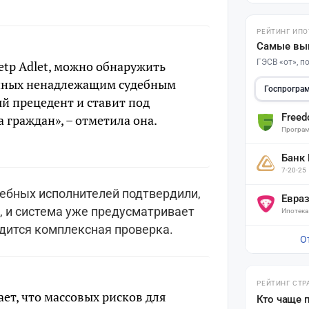
РЕЙТИНГ ИПО
Самые вы
ГЭСВ «от», 
etp Adlet, можно обнаружить
анных ненадлежащим судебным
Госпрогра
й прецедент и ставит под
Free
 граждан», – отметила она.
Програм
Банк
7-20-25
дебных исполнителей подтвердили,
Евра
, и система уже предусматривает
Ипотека
дится комплексная проверка.
О
РЕЙТИНГ СТР
ет, что массовых рисков для
Кто чаще 