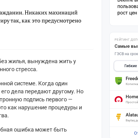
пользов
ражданин. Никаких махинаций
рост це
иру так, как это предусмотрено
РЕЙТИНГ ДЕ
Самые вы
ГЭСВ на срок
без жилья, вынуждена жить у
Гибкие
нного стресса.
Free
нной системе. Когда один
Копилк
, его дела передают другому. Но
Home 
тронную подпись первого —
Простой
это как нарушение процедуры и
Alata
тва.
Baytaq 
обная ошибка может быть
О