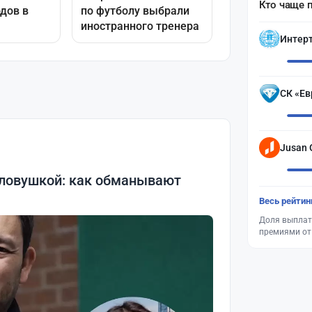
Кто чаще 
Интер
СК «Ев
Jusan 
 ловушкой: как обманывают
Весь рейтин
Доля выплат
премиями от