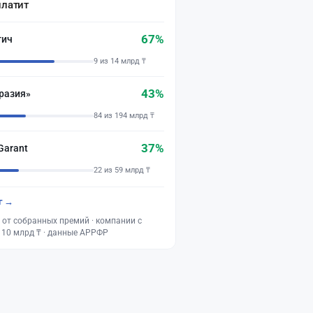
платит
67%
тич
9 из 14 млрд ₸
43%
разия»
84 из 194 млрд ₸
37%
Garant
22 из 59 млрд ₸
г →
 от собранных премий · компании с
 10 млрд ₸ · данные АРРФР