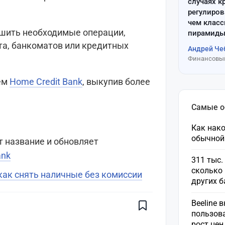
случаях к
регулиров
чем клас
шить необходимые операции,
пирамиды
та, банкоматов или кредитных
Андрей Че
Финансовый
цем
Home Credit Bank
, выкупив более
Самые 
Как нако
обычной
т название и обновляет
ank
311 тыс.
сколько 
Поставьте галочку рядом с
как снять наличные без комиссии
Finratings.kz
— и наши материалы
других 
будут чаще показываться вам
Beeline 
Finratings
finratings.kz
пользов
рост це