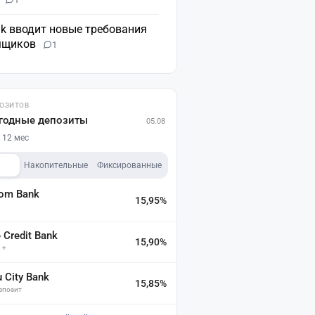
nk вводит новые требования
мщиков
1
ПОЗИТОВ
годные депозиты
05.08
 12 мес
Накопительные
Фиксированные
dom Bank
15,95%
а
Credit Bank
15,90%
 +
u City Bank
15,85%
депозит