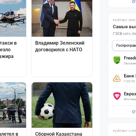
О
РЕЙТИНГ ИПО
Самые вы
ГЭСВ «от», 
Госпрогра
Free
Програм
Банк
7-20-25
Евра
Ипотека
О
РЕЙТИНГ СТР