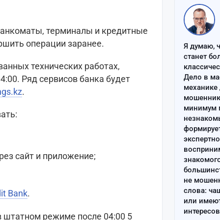
, банкоматы, терминалы и кредитные
ршить операции заранее.
Я думаю, 
станет бо
ванных технических работах,
классиче
Дело в ма
04:00. Ряд сервисов банка будет
механике 
ngs.kz
.
мошенник 
минимум п
ать:
незнаком
формируе
экспертно
восприним
рез сайт и приложение;
знакомого
большинс
не мошен
слова: ча
it Bank
.
или имею
интересов
 штатном режиме после 04:00 5