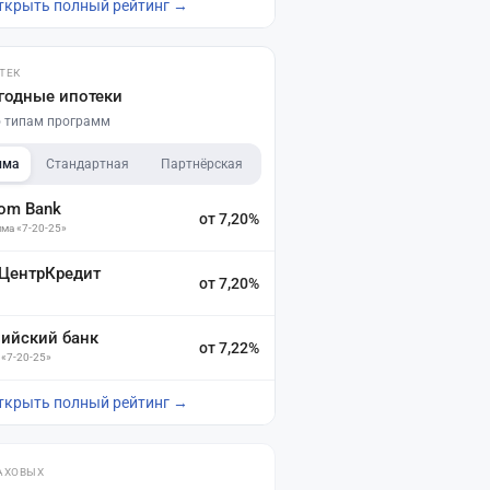
ткрыть полный рейтинг →
ТЕК
годные ипотеки
по типам программ
мма
Стандартная
Партнёрская
dom Bank
от 7,20%
ма «7-20-25»
 ЦентрКредит
от 7,20%
зийский банк
от 7,22%
 «7-20-25»
ткрыть полный рейтинг →
АХОВЫХ