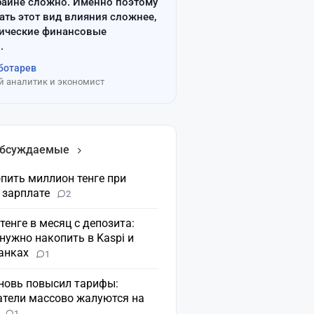
райне сложно. Именно поэтому
ать этот вид влияния сложнее,
сические финансовые
.
ботарев
 аналитик и экономист
обсуждаемые
пить миллион тенге при
 зарплате
2
 тенге в месяц с депозита:
нужно накопить в Kaspi и
банках
1
вновь повысил тарифы:
атели массово жалуются на
н
1