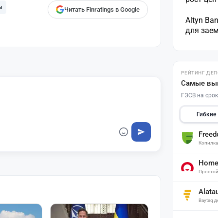
ы
Читать Finratings в Google
Altyn Ba
для зае
РЕЙТИНГ ДЕ
Самые вы
ГЭСВ на срок
Гибкие
Free
Копилк
Home 
Простой
Alata
Baytaq 