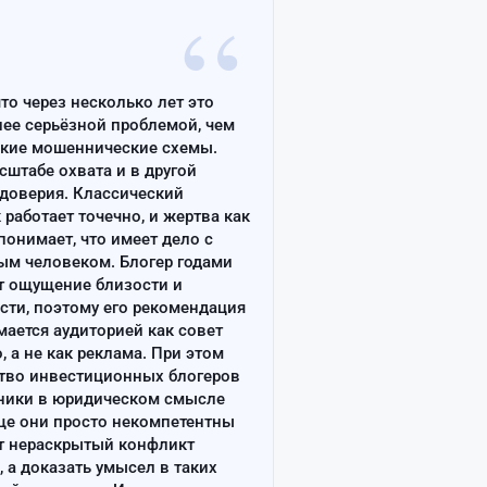
“
что через несколько лет это
лее серьёзной проблемой, чем
ские мошеннические схемы.
сштабе охвата и в другой
доверия. Классический
работает точечно, и жертва как
онимает, что имеет дело с
ым человеком. Блогер годами
т ощущение близости и
сти, поэтому его рекомендация
ается аудиторией как совет
, а не как реклама. При этом
тво инвестиционных блогеров
ники в юридическом смысле
ще они просто некомпетентны
т нераскрытый конфликт
, а доказать умысел в таких