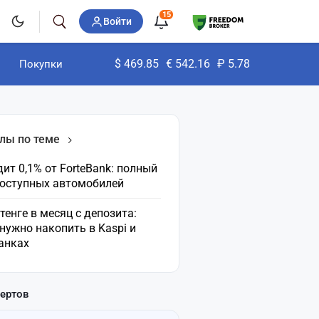
15
Войти
$
469.85
€
542.16
₽
5.78
Покупки
лы по теме
ит 0,1% от ForteBank: полный
доступных автомобилей
 тенге в месяц с депозита:
нужно накопить в Kaspi и
анках
пертов