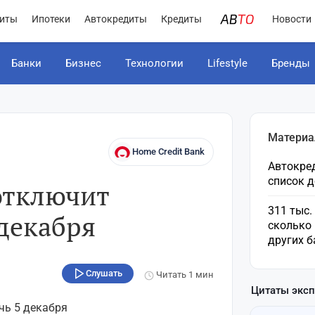
иты
Ипотеки
Автокредиты
Кредиты
Новости
Банки
Бизнес
Технологии
Lifestyle
Бренды
Материа
Home Credit Bank
Автокред
список 
отключит
311 тыс.
 декабря
сколько 
других б
Слушать
Читать
1 мин
Цитаты экс