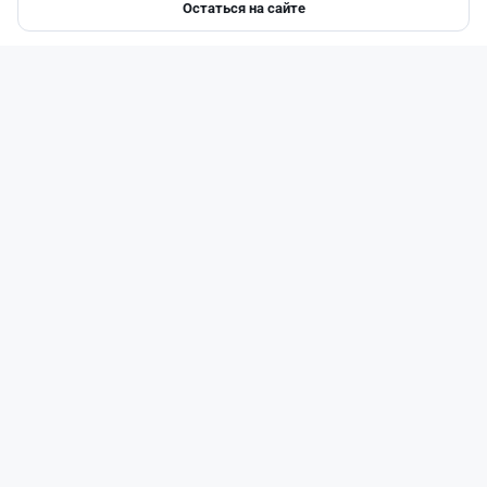
Остаться на сайте
Главная
Депозиты
Ипотеки
Авто
Войти
Меню
Читать дальше →
110
37
1
42
Новости
Асель Каженова
·
3 августа 2026 г., 22:30
Почему Китай вкладывает миллиарды в недра
Казахстана и что получит страна