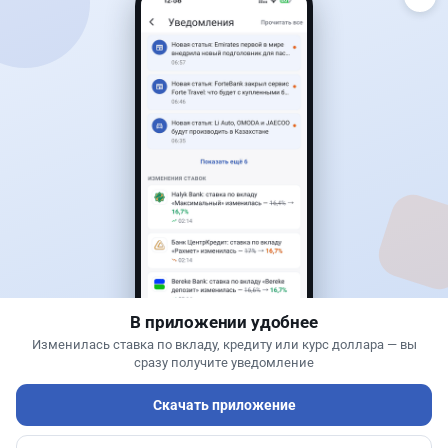
Читать дальше →
30
9
0
12
Банки
Геннадий Савицкий
·
1 августа 2026 г., 15:11
311 тыс. тенге в месяц с депозита: сколько
нужно накопить в Kaspi и других банках
В приложении удобнее
Изменилась ставка по вкладу, кредиту или курс доллара — вы
сразу получите уведомление
Скачать приложение