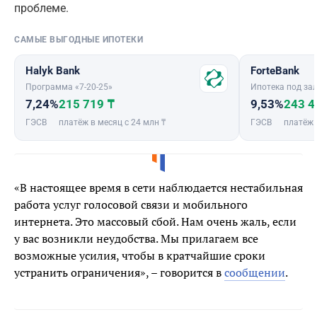
проблеме.
САМЫЕ ВЫГОДНЫЕ ИПОТЕКИ
Halyk Bank
ForteBank
Программа «7-20-25»
Ипотека под зал
7,24%
215 719 ₸
9,53%
243 4
ГЭСВ
платёж в месяц с 24 млн ₸
ГЭСВ
платёж 
«В настоящее время в сети наблюдается нестабильная
работа услуг голосовой связи и мобильного
интернета. Это массовый сбой. Нам очень жаль, если
у вас возникли неудобства. Мы прилагаем все
возможные усилия, чтобы в кратчайшие сроки
устранить ограничения», – говорится в
сообщении
.