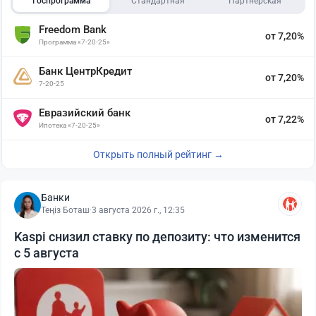
Госпрограмма
Стандартная
Партнёрская
Freedom Bank
от 7,20%
Программа «7-20-25»
Банк ЦентрКредит
от 7,20%
7-20-25
Евразийский банк
от 7,22%
Ипотека «7-20-25»
Открыть полный рейтинг →
Банки
Теңіз Боташ
·
3 августа 2026 г., 12:35
Kaspi снизил ставку по депозиту: что изменится
с 5 августа