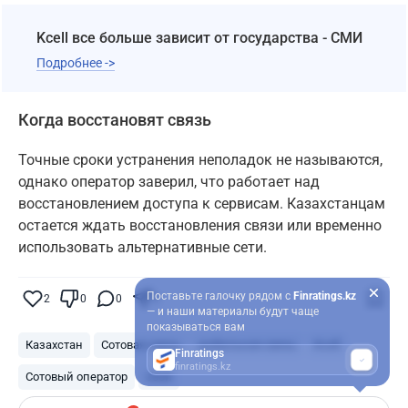
Kcell все больше зависит от государства - СМИ
Подробнее ->
Когда восстановят связь
Точные сроки устранения неполадок не называются,
однако оператор заверил, что работает над
восстановлением доступа к сервисам. Казахстанцам
остается ждать восстановления связи или временно
использовать альтернативные сети.
Поставьте галочку рядом с
Finratings.kz
2
0
0
0
— и наши материалы будут чаще
показываться вам
Казахстан
Сотовая связь
мобильная связь
Kcell
Finratings
finratings.kz
Сотовый оператор
сбой