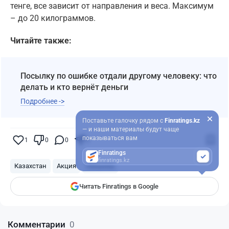
тенге, все зависит от направления и веса. Максимум
– до 20 килограммов.
Читайте также:
Посылку по ошибке отдали другому человеку: что
делать и кто вернёт деньги
Подробнее ->
Поставьте галочку рядом с
Finratings.kz
— и наши материалы будут чаще
показываться вам
1
0
0
0
Finratings
finratings.kz
Казахстан
Акция
посылка
Читать Finratings в Google
Комментарии
0