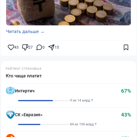
Читать дальше →
43
27
0
15
РЕЙТИНГ СТРАХОВЫХ
Кто чаще платит
67%
Интертич
9 из 14 млрд ₸
43%
СК «Евразия»
84 из 194 млрд ₸