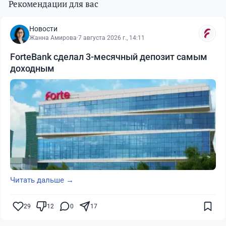
Рекомендации для вас
Новости
Жанна Амирова
·
7 августа 2026 г., 14:11
ForteBank сделал 3-месячный депозит самым
доходным
Читать дальше →
29
12
0
17