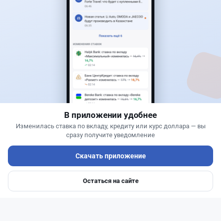
2
2
0
0
Банки
Теңіз Боташ
·
4 августа 2026 г., 20:30
Как сохранить экран Kaspi.kz, если приложение
запрещает скриншоты
В приложении удобнее
Изменилась ставка по вкладу, кредиту или курс доллара — вы
сразу получите уведомление
Скачать приложение
Остаться на сайте
Главная
Депозиты
Ипотеки
Авто
Войти
Меню
Читать дальше →