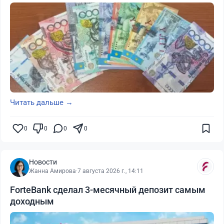
Читать дальше →
0
0
0
0
Новости
Жанна Амирова
·
7 августа 2026 г., 14:11
ForteBank сделал 3-месячный депозит самым
доходным