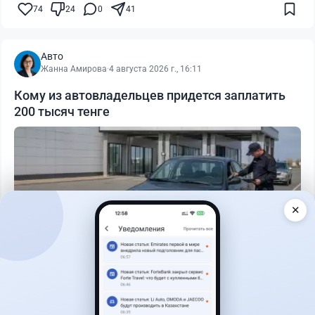
74
24
0
41
Авто
Жанна Амирова
·
4 августа 2026 г., 16:11
Кому из автовладельцев придется заплатить
200 тысяч тенге
✕
Читать дальше →
40
13
0
11