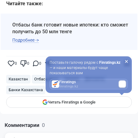
Читайте также:
Отбасы банк готовит новые ипотеки: кто сможет
получить до 50 млн тенге
Подробнее ->
Поставьте галочку рядом с
Finratings.kz
0
0
0
0
— и наши материалы будут чаще
показываться вам
Казахстан
Отбасы банк
премия
Депозиты
Finratings
finratings.kz
Банки Казахстана
Читать Finratings в Google
Комментарии
0