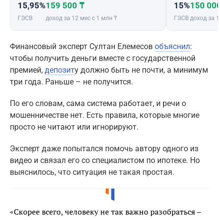
15,95%
159 500 ₸
15%
150 00
ГЭСВ
доход за 12 мес с 1 млн ₸
ГЭСВ
доход за 1
Финансовый эксперт Султан Елемесов
объяснил
:
чтобы получить деньги вместе с государственной
премией,
депозит
у должно быть не почти, а минимум
три года. Раньше – не получится.
По его словам, сама система работает, и речи о
мошенничестве нет. Есть правила, которые многие
просто не читают или игнорируют.
Эксперт даже попытался помочь автору одного из
видео и связал его со специалистом по ипотеке. Но
выяснилось, что ситуация не такая простая.
«Скорее всего, человеку не так важно разобраться –