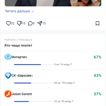
Читать дальше →
22
15
0
15
РЕЙТИНГ СТРАХОВЫХ
Кто чаще платит
67%
Интертич
9 из 14 млрд ₸
43%
СК «Евразия»
84 из 194 млрд ₸
37%
Jusan Garant
22 из 59 млрд ₸