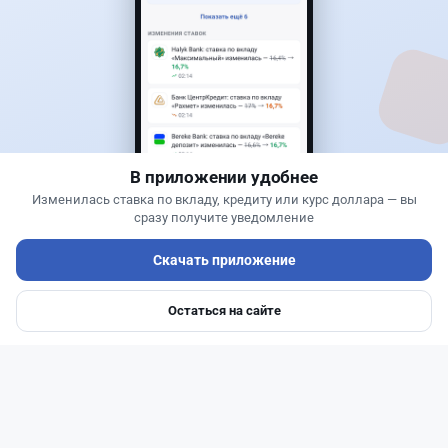
Новости
Жанна Амирова
·
7 августа 2026 г., 14:32
Сервисы ВТБ не будут работать почти пять
часов
В приложении удобнее
Изменилась ставка по вкладу, кредиту или курс доллара — вы
сразу получите уведомление
Скачать приложение
Остаться на сайте
Главная
Депозиты
Ипотеки
Авто
Войти
Меню
Читать дальше →
0
0
0
0