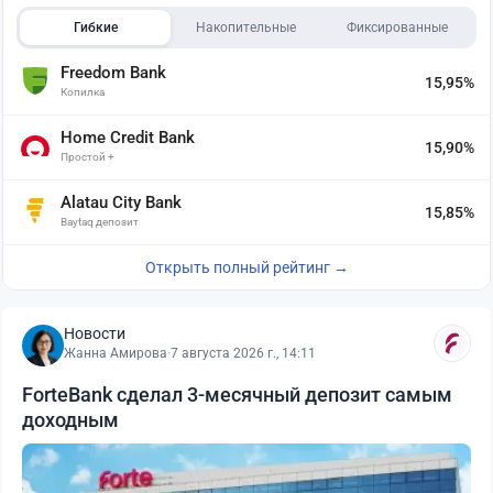
Гибкие
Накопительные
Фиксированные
Freedom Bank
15,95%
Копилка
Home Credit Bank
15,90%
Простой +
Alatau City Bank
15,85%
Baytaq депозит
Открыть полный рейтинг →
Новости
Жанна Амирова
·
7 августа 2026 г., 14:11
ForteBank сделал 3-месячный депозит самым
доходным