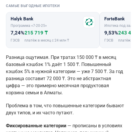
САМЫЕ ВЫГОДНЫЕ ИПОТЕКИ
Halyk Bank
ForteBank
Программа «7-20-25»
Ипотека под зал
7,24%
215 719 ₸
9,53%
243 4
ГЭСВ
платёж в месяц с 24 млн ₸
ГЭСВ
платёж 
Разница ощутимая. При тратах 150 000 ₸ в месяц
базовый кэшбэк 1% даёт 1 500 ₸. Повышенный
кэшбэк 5% в нужной категории — уже 7 500 ₸. За год
разница составит 72 000 ₸. Это не абстрактная
цифра — это примерно месячная продуктовая
корзина семьи в Алматы.
Проблема в том, что повышенные категории бывают
двух типов, и их часто путают.
Фиксированные категории
— прописаны в условиях