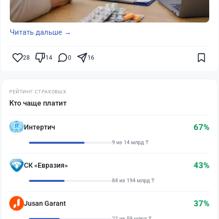
Читать дальше →
28
14
0
16
РЕЙТИНГ СТРАХОВЫХ
Кто чаще платит
67%
Интертич
9 из 14 млрд ₸
43%
СК «Евразия»
84 из 194 млрд ₸
37%
Jusan Garant
22 из 59 млрд ₸