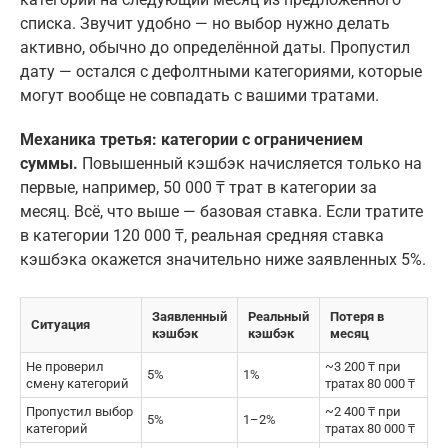
списка. Звучит удобно — но выбор нужно делать
активно, обычно до определённой даты. Пропустил
дату — остался с дефолтными категориями, которые
могут вообще не совпадать с вашими тратами.
Механика третья: категории с ограничением
суммы.
Повышенный кэшбэк начисляется только на
первые, например, 50 000 ₸ трат в категории за
месяц. Всё, что выше — базовая ставка. Если тратите
в категории 120 000 ₸, реальная средняя ставка
кэшбэка окажется значительно ниже заявленных 5%.
Заявленный
Реальный
Потеря в
Ситуация
кэшбэк
кэшбэк
месяц
Не проверил
~3 200 ₸ при
5%
1%
смену категорий
тратах 80 000 ₸
Пропустил выбор
~2 400 ₸ при
5%
1–2%
категорий
тратах 80 000 ₸