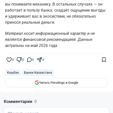
вы понимаете механику. В остальных случаях — он
работает в пользу банка: создаёт ощущение выгоды
и удерживает вас в экосистеме, не обязательно
принося реальные деньги.
Материал носит информационный характер и не
является финансовой рекомендацией. Данные
актуальны на май 2026 года.
Поставьте галочку рядом с
Finratings.kz
— и наши материалы будут чаще
показываться вам
0
0
0
0
Finratings
finratings.kz
Кэшбэк
Банки Казахстана
Читать Finratings в Google
Комментарии
0