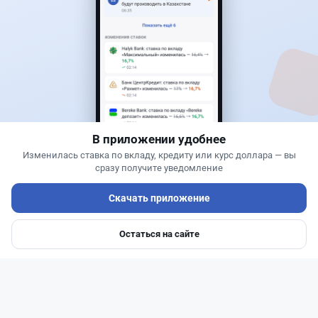
0
0
0
0
Новости
Жанна Амирова
·
4 августа 2026 г., 10:17
Въезд в Казахстан изменят: иностранцам
понадобится разрешение
В приложении удобнее
Изменилась ставка по вкладу, кредиту или курс доллара — вы
сразу получите уведомление
Скачать приложение
Остаться на сайте
Главная
Депозиты
Ипотеки
Авто
Войти
Меню
Читать дальше →
27
6
0
1