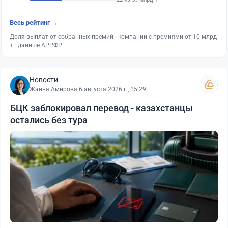
Весь рейтинг →
Доля выплат от собранных премий · компании с премиями от 10 млрд
₸ · данные АРРФР
Новости
Жанна Амирова
·
6 августа 2026 г., 15:29
БЦК заблокировал перевод - казахстанцы
остались без тура