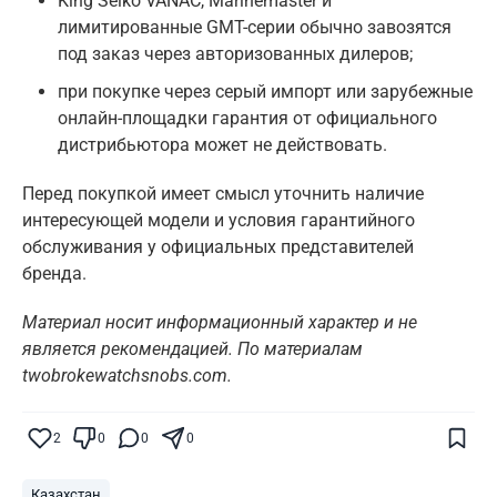
King Seiko VANAC, Marinemaster и
лимитированные GMT-серии обычно завозятся
под заказ через авторизованных дилеров;
при покупке через серый импорт или зарубежные
онлайн-площадки гарантия от официального
дистрибьютора может не действовать.
Перед покупкой имеет смысл уточнить наличие
интересующей модели и условия гарантийного
обслуживания у официальных представителей
бренда.
Материал носит информационный характер и не
является рекомендацией. По материалам
twobrokewatchsnobs.com.
Поставьте галочку рядом с
Finratings.kz
— и наши материалы будут чаще
показываться вам
2
0
0
0
Finratings
finratings.kz
Казахстан