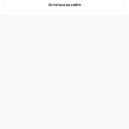
Остаться на сайте
Главная
Депозиты
Ипотеки
Авто
Войти
Меню
Читать дальше →
1
0
0
0
Новости
Жанна Амирова
·
7 августа 2026 г., 14:32
Сервисы ВТБ не будут работать почти пять
часов