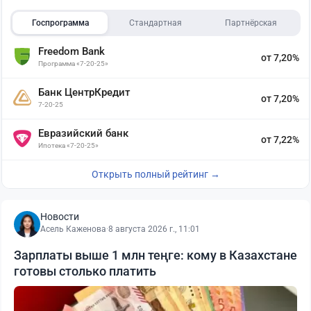
Госпрограмма
Стандартная
Партнёрская
Freedom Bank
от 7,20%
Программа «7-20-25»
Банк ЦентрКредит
от 7,20%
7-20-25
Евразийский банк
от 7,22%
Ипотека «7-20-25»
Открыть полный рейтинг →
Новости
Асель Каженова
·
8 августа 2026 г., 11:01
Зарплаты выше 1 млн теңге: кому в Казахстане
готовы столько платить