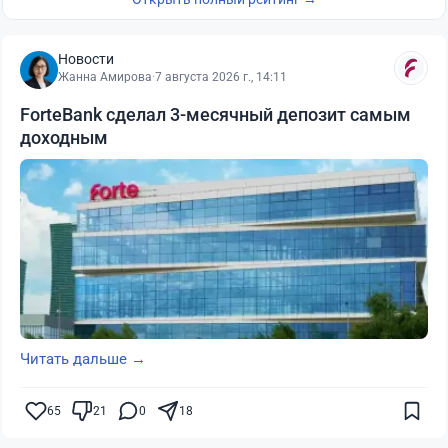
Новости
Жанна Амирова
·
7 августа 2026 г., 14:11
ForteBank сделал 3-месячный депозит самым
доходным
Читать дальше →
65
21
0
18