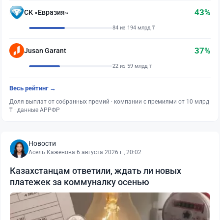
43%
СК «Евразия»
84 из 194 млрд ₸
37%
Jusan Garant
22 из 59 млрд ₸
Весь рейтинг →
Доля выплат от собранных премий · компании с премиями от 10 млрд
₸ · данные АРРФР
Новости
Асель Каженова
·
6 августа 2026 г., 20:02
Казахстанцам ответили, ждать ли новых
платежек за коммуналку осенью