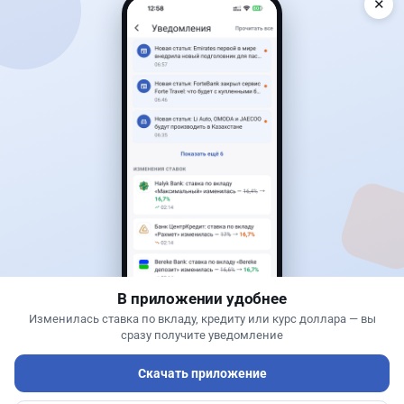
✕
Читать дальше →
40
13
0
11
Новости
Жанна Амирова
·
7 августа 2026 г., 17:23
В Казахстане начали охоту на водителей с
фальшивыми номерами из России
В приложении удобнее
Изменилась ставка по вкладу, кредиту или курс доллара — вы
сразу получите уведомление
Скачать приложение