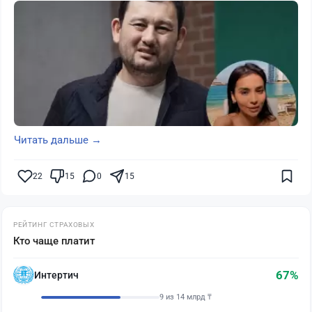
Читать дальше →
22
15
0
15
РЕЙТИНГ СТРАХОВЫХ
Кто чаще платит
67%
Интертич
9 из 14 млрд ₸