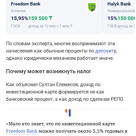
Freedom Bank
Halyk Bank
Копилка
Универсальный
15,95%
159 500 ₸
15%
150 00
ГЭСВ
доход за 12 мес с 1 млн ₸
ГЭСВ
доход за 1
По словам эксперта, многие воспринимают эти
начисления как обычные проценты по
депозит
у,
однако юридически механизм работает иначе.
Почему может возникнуть налог
Как объяснил Султан Елемесов, доход по
инвестиционной карте формируется не как
банковский процент, а как доход по сделкам РЕПО.
«Мало кто знает, что по инвестиционной карте
Freedom Bank
можно получать около 3,5% годовых в