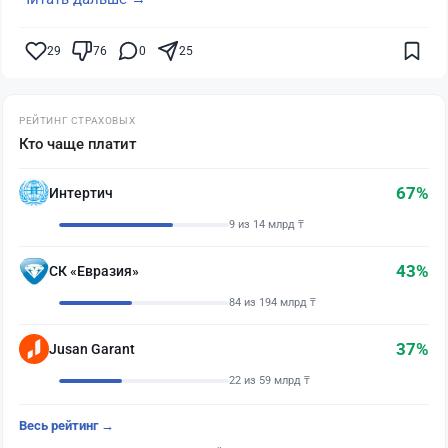
29
76
0
25
РЕЙТИНГ СТРАХОВЫХ
Кто чаще платит
67%
Интертич
9 из 14 млрд ₸
43%
СК «Евразия»
84 из 194 млрд ₸
37%
Jusan Garant
22 из 59 млрд ₸
Весь рейтинг →