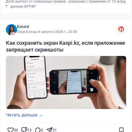
Доля выплат от собранных премий · компании с премиями от 10 млрд
₸ · данные АРРФР
Банки
Теңіз Боташ
·
4 августа 2026 г., 20:30
Как сохранить экран Kaspi.kz, если приложение
запрещает скриншоты
Читать дальше →
50
13
0
21