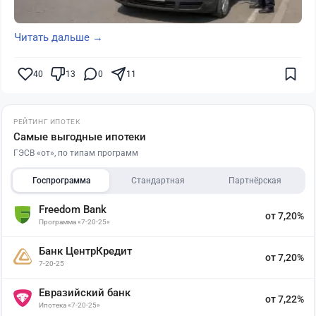
Читать дальше →
40
13
0
11
РЕЙТИНГ ИПОТЕК
Самые выгодные ипотеки
ГЭСВ «от», по типам программ
Госпрограмма
Стандартная
Партнёрская
Freedom Bank
от 7,20%
Программа «7-20-25»
Банк ЦентрКредит
от 7,20%
7-20-25
Евразийский банк
от 7,22%
Ипотека «7-20-25»