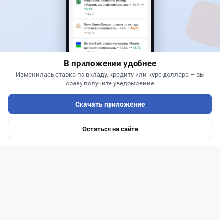
Новости
Жанна Амирова
·
5 августа 2026 г., 13:16
Kaspi ответил на предложение оформлять
покупку квартир через Krisha.kz
В приложении удобнее
Изменилась ставка по вкладу, кредиту или курс доллара — вы
сразу получите уведомление
Скачать приложение
Остаться на сайте
Главная
Депозиты
Ипотеки
Авто
Войти
Меню
Читать дальше →
30
9
0
12
Банки
Геннадий Савицкий
·
1 августа 2026 г., 15:11