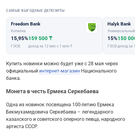
САМЫЕ ВЫГОДНЫЕ ДЕПОЗИТЫ
Freedom Bank
Halyk Bank
Копилка
Универсальный
15,95%
159 500 ₸
15%
150 00
ГЭСВ
доход за 12 мес с 1 млн ₸
ГЭСВ
доход за 1
Купить новинки можно будет уже с 28 мая через
официальный
интернет-магазин
Национального
банка.
Монета в честь Ермека Серкебаева
Одна из новинок посвящена 100-летию Ермека
Бекмухамедовича Серкебаева – легендарного
казахского и советского оперного певца, народного
артиста СССР.