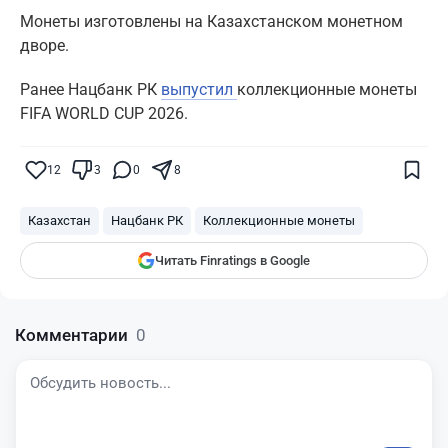
Монеты изготовлены на Казахстанском монетном
дворе.
Ранее Нацбанк РК
выпустил
коллекционные монеты
FIFA WORLD CUP 2026.
Поставьте галочку рядом с
Finratings.kz
— и наши материалы будут чаще
показываться вам
12
3
0
8
Finratings
finratings.kz
Казахстан
Нацбанк РК
Коллекционные монеты
Читать Finratings в Google
Комментарии
0