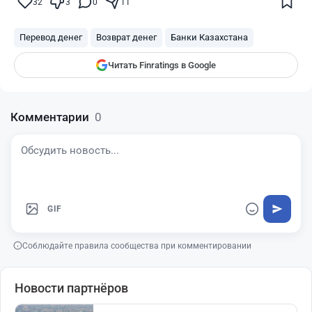
32
3
0
11
Finratings
finratings.kz
Перевод денег
Возврат денег
Банки Казахстана
Читать Finratings в Google
Комментарии
0
GIF
Соблюдайте правила сообщества при комментировании