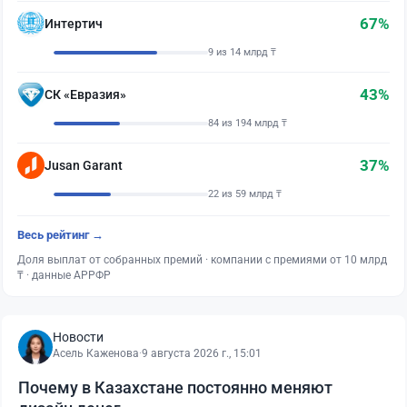
67%
Интертич
9 из 14 млрд ₸
43%
СК «Евразия»
84 из 194 млрд ₸
37%
Jusan Garant
22 из 59 млрд ₸
Весь рейтинг →
Доля выплат от собранных премий · компании с премиями от 10 млрд
₸ · данные АРРФР
Новости
Асель Каженова
·
9 августа 2026 г., 15:01
Почему в Казахстане постоянно меняют