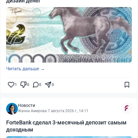
дизайн денег
Читать дальше →
1
0
0
0
Новости
Жанна Амирова
·
7 августа 2026 г., 14:11
ForteBank сделал 3-месячный депозит самым
доходным