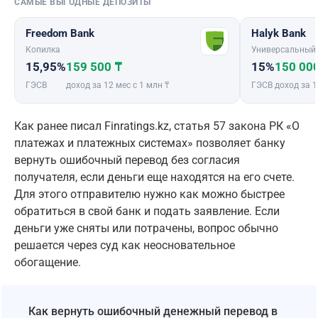
САМЫЕ ВЫГОДНЫЕ ДЕПОЗИТЫ
Freedom Bank
Halyk Bank
Копилка
Универсальный
15,95%
159 500 ₸
15%
150 00
ГЭСВ
доход за 12 мес с 1 млн ₸
ГЭСВ
доход за 1
Как ранее писал Finratings.kz, статья 57 закона РК «О
платежах и платежных системах» позволяет банку
вернуть ошибочный перевод без согласия
получателя, если деньги еще находятся на его счете.
Для этого отправителю нужно как можно быстрее
обратиться в свой банк и подать заявление. Если
деньги уже сняты или потрачены, вопрос обычно
решается через суд как неосновательное
обогащение.
Как вернуть ошибочный денежный перевод в