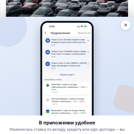
✕
Читать дальше →
0
0
0
0
Новости
Асель Каженова
·
8 августа 2026 г., 00:09
Мужчина выбросил около 540 миллионов тенге
в мусор
В приложении удобнее
Изменилась ставка по вкладу, кредиту или курс доллара — вы