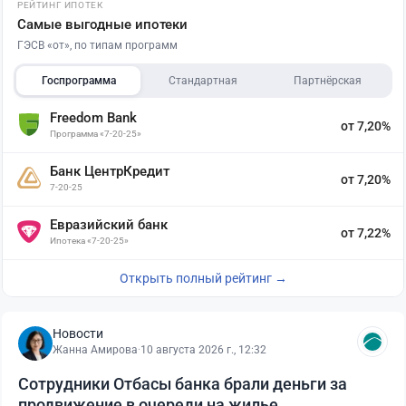
РЕЙТИНГ ИПОТЕК
Самые выгодные ипотеки
ГЭСВ «от», по типам программ
Госпрограмма
Стандартная
Партнёрская
Freedom Bank
от 7,20%
Программа «7-20-25»
Банк ЦентрКредит
от 7,20%
7-20-25
Евразийский банк
от 7,22%
Ипотека «7-20-25»
Открыть полный рейтинг →
Новости
Жанна Амирова
·
10 августа 2026 г., 12:32
Сотрудники Отбасы банка брали деньги за
продвижение в очереди на жилье