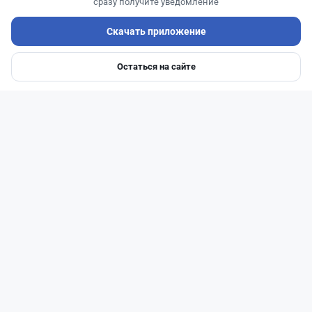
сразу получите уведомление
Скачать приложение
Остаться на сайте
Главная
Депозиты
Ипотеки
Авто
Войти
Меню
Читать дальше →
1
0
0
1
Новости
Асель Каженова
·
8 августа 2026 г., 18:03
Казахстанцам продавали мясные
полуфабрикаты, которые фактически не
проходили испытания