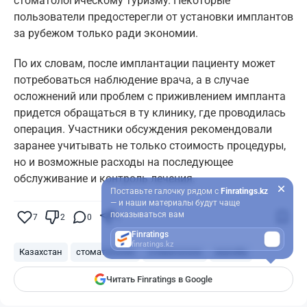
стоматологическому туризму. Некоторые
пользователи предостерегли от установки имплантов
за рубежом только ради экономии.
По их словам, после имплантации пациенту может
потребоваться наблюдение врача, а в случае
осложнений или проблем с приживлением импланта
придется обращаться в ту клинику, где проводилась
операция. Участники обсуждения рекомендовали
заранее учитывать не только стоимость процедуры,
но и возможные расходы на последующее
обслуживание и контроль лечения.
Поставьте галочку рядом с
Finratings.kz
— и наши материалы будут чаще
показываться вам
7
2
0
5
Finratings
finratings.kz
Казахстан
стоматология
стоматологи
жалоба
Читать Finratings в Google