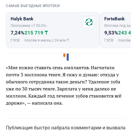
САМЫЕ ВЫГОДНЫЕ ИПОТЕКИ
Halyk Bank
ForteBank
Программа «7-20-25»
Ипотека под зал
7,24%
215 719 ₸
9,53%
243 4
ГЭСВ
платёж в месяц с 24 млн ₸
ГЭСВ
платёж 
«Мне нужно ставить семь имплантов. Насчитали
почти 3 миллиона тенге. Я сижу и думаю: откуда у
обычного сотрудника такие деньги? Удаление зуба
уже по 30 тысяч тенге. Зарплата у меня далеко не
миллион. Каждый год лечение зубов становится всё
дороже», — написала она.
Публикация быстро набрала комментарии и вызвала