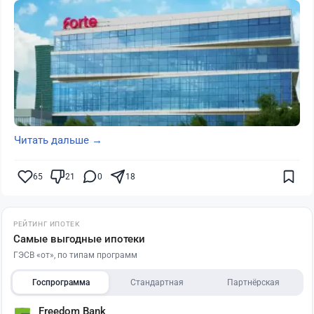
Читать дальше →
65
21
0
18
РЕЙТИНГ ИПОТЕК
Самые выгодные ипотеки
ГЭСВ «от», по типам программ
Госпрограмма
Стандартная
Партнёрская
Freedom Bank