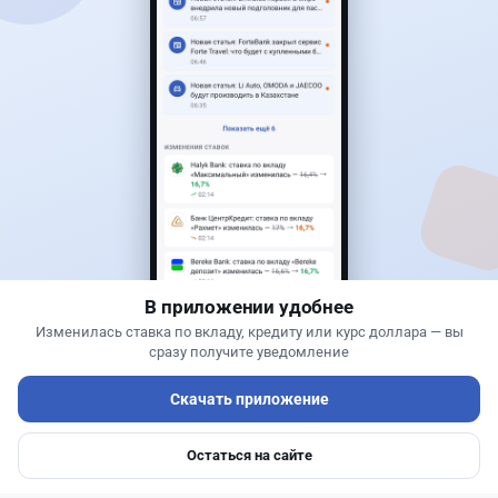
Читать дальше →
40
13
0
11
Новости
Жанна Амирова
·
7 августа 2026 г., 16:11
Home Credit Bank урезал ставки по депозитам
В приложении удобнее
Изменилась ставка по вкладу, кредиту или курс доллара — вы
сразу получите уведомление
Скачать приложение
Остаться на сайте
Главная
Депозиты
Ипотеки
Авто
Войти
Меню
Читать дальше →