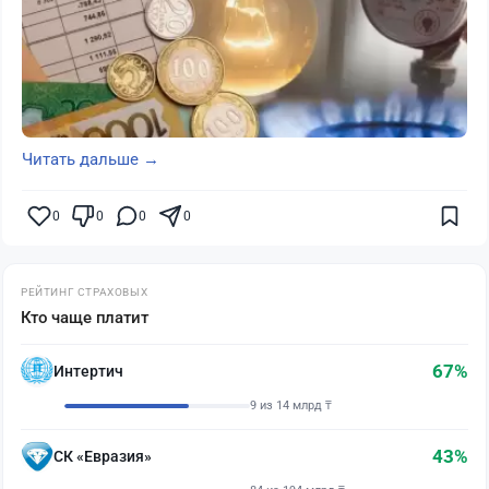
Читать дальше →
0
0
0
0
РЕЙТИНГ СТРАХОВЫХ
Кто чаще платит
67%
Интертич
9 из 14 млрд ₸
43%
СК «Евразия»