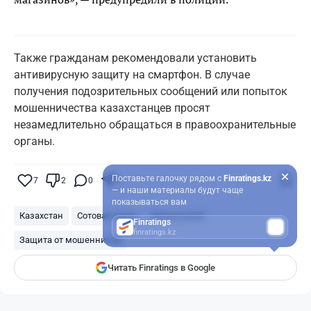
Также гражданам рекомендовали установить
антивирусную защиту на смартфон. В случае
получения подозрительных сообщений или попыток
мошенничества казахстанцев просят
незамедлительно обращаться в правоохранительные
органы.
Поставьте галочку рядом с
Finratings.kz
7
2
0
5
— и наши материалы будут чаще
показываться вам
Казахстан
Сотовая связь
Мошенники
Finratings
finratings.kz
Защита от мошенников
Читать Finratings в Google