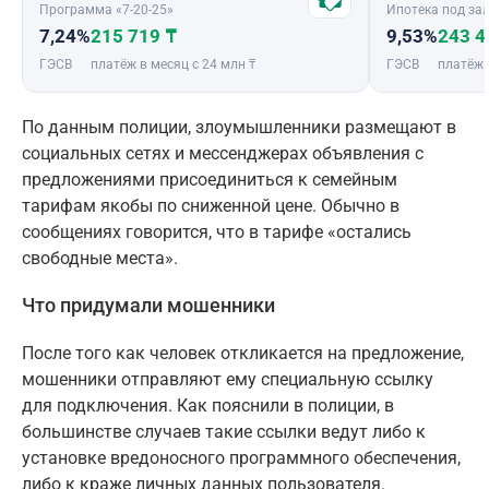
Программа «7-20-25»
Ипотека под зал
7,24%
215 719 ₸
9,53%
243 4
ГЭСВ
платёж в месяц с 24 млн ₸
ГЭСВ
платёж 
По данным полиции, злоумышленники размещают в
социальных сетях и мессенджерах объявления с
предложениями присоединиться к семейным
тарифам якобы по сниженной цене. Обычно в
сообщениях говорится, что в тарифе «остались
свободные места».
Что придумали мошенники
После того как человек откликается на предложение,
мошенники отправляют ему специальную ссылку
для подключения. Как пояснили в полиции, в
большинстве случаев такие ссылки ведут либо к
установке вредоносного программного обеспечения,
либо к краже личных данных пользователя.