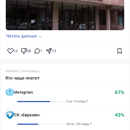
Читать дальше →
12
28
1
13
РЕЙТИНГ СТРАХОВЫХ
Кто чаще платит
67%
Интертич
9 из 14 млрд ₸
43%
СК «Евразия»
84 из 194 млрд ₸