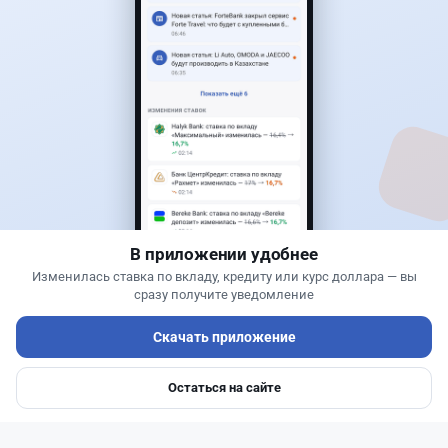
Читать дальше →
30
9
0
12
Новости
Асель Каженова
·
3 августа 2026 г., 22:30
Почему Китай вкладывает миллиарды в недра
Казахстана и что получит страна
В приложении удобнее
Изменилась ставка по вкладу, кредиту или курс доллара — вы
сразу получите уведомление
Скачать приложение
Остаться на сайте
Главная
Депозиты
Ипотеки
Авто
Войти
Меню
Читать дальше →