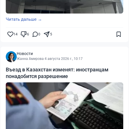
Читать дальше →
14
6
0
5
Новости
Жанна Амирова
·
4 августа 2026 г., 10:17
Въезд в Казахстан изменят: иностранцам
понадобится разрешение