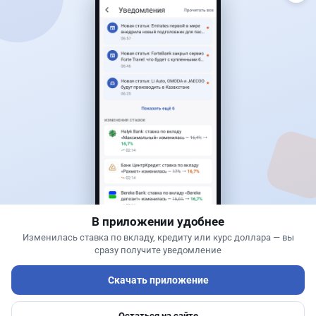
Читать дальше →
25
6
0
1
Новости
Асель Каженова
·
3 августа 2026 г., 22:30
Почему Китай вкладывает миллиарды в недра
Казахстана и что получит страна
В приложении удобнее
Изменилась ставка по вкладу, кредиту или курс доллара — вы
сразу получите уведомление
Скачать приложение
Остаться на сайте