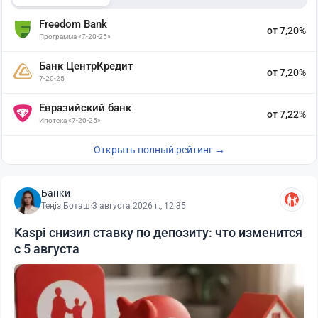
Freedom Bank
от 7,20%
Программа «7-20-25»
Банк ЦентрКредит
от 7,20%
7-20-25
Евразийский банк
от 7,22%
Ипотека «7-20-25»
Открыть полный рейтинг →
Банки
Теңіз Боташ
·
3 августа 2026 г., 12:35
Kaspi снизил ставку по депозиту: что изменится
с 5 августа