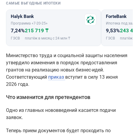
САМЫЕ ВЫГОДНЫЕ ИПОТЕКИ
Halyk Bank
ForteBank
Программа «7-20-25»
Ипотека под зал
7,24%
215 719 ₸
9,53%
243 4
ГЭСВ
платёж в месяц с 24 млн ₸
ГЭСВ
платёж 
Министерство труда и социальной защиты населения
утвердило изменения в порядок предоставления
грантов на реализацию новых бизнес-идей.
Соответствующий
приказ
вступит в силу 13 июня
2026 года.
Что изменится для претендентов
Одно из главных нововведений касается подачи
заявок.
Теперь прием документов будет проходить по