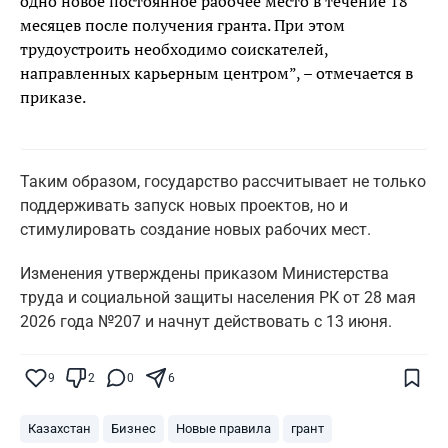
одно новое постоянное рабочее место в течение 18
месяцев после получения гранта. При этом
трудоустроить необходимо соискателей,
направленных карьерным центром”, – отмечается в
приказе.
Таким образом, государство рассчитывает не только
поддерживать запуск новых проектов, но и
стимулировать создание новых рабочих мест.
Изменения утверждены приказом Министерства
труда и социальной защиты населения РК от 28 мая
2026 года №207 и начнут действовать с 13 июня.
Поставьте галочку рядом с
Finratings.kz
— и наши материалы будут чаще
показываться вам
9
2
0
6
Finratings
finratings.kz
Казахстан
Бизнес
Новые правила
грант