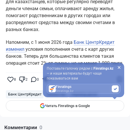
для казахстанцев, которые регулярно переводят
деньги членам семьи, оплачивают аренду жилья,
помогают родственникам в других городах или
распределяют средства между своими счетами в
разных банках.
Напомним, с 1 июня 2026 года
Банк ЦентрКредит
изменил
условия пополнения счета с карт других
банков. Теперь для большинства клиентов такая
операция стоит 2% от суммы, но не менее 1 000 тенге.
Поставьте галочку рядом с
Finratings.kz
— и наши материалы будут чаще
показываться вам
8
2
0
5
Finratings
finratings.kz
Банк ЦентрКредит
Казахстан
Перевод денег
Читать Finratings в Google
Комментарии
0