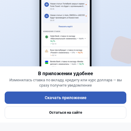
Читать дальше →
50
13
0
21
Новости
Жанна Амирова
·
6 августа 2026 г., 12:14
Залог за визу потребуют США: коснется ли это
казахстанцев
В приложении удобнее
Изменилась ставка по вкладу, кредиту или курс доллара — вы
сразу получите уведомление
Скачать приложение
Остаться на сайте
Главная
Депозиты
Ипотеки
Авто
Войти
Меню
Читать дальше →