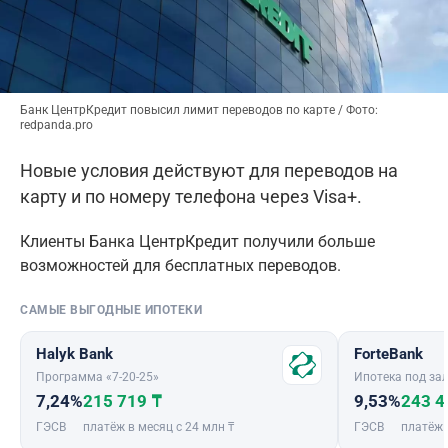
Банк ЦентрКредит повысил лимит переводов по карте / Фото:
redpanda.pro
Новые условия действуют для переводов на
карту и по номеру телефона через Visa+.
Клиенты Банка ЦентрКредит получили больше
возможностей для бесплатных переводов.
САМЫЕ ВЫГОДНЫЕ ИПОТЕКИ
Halyk Bank
ForteBank
Программа «7-20-25»
Ипотека под зал
7,24%
215 719 ₸
9,53%
243 4
ГЭСВ
платёж в месяц с 24 млн ₸
ГЭСВ
платёж 