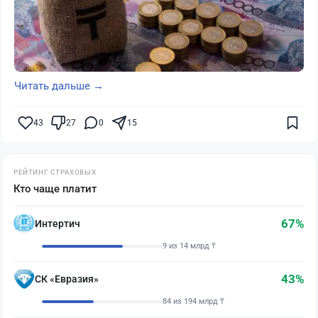
Читать дальше →
43
27
0
15
РЕЙТИНГ СТРАХОВЫХ
Кто чаще платит
67%
Интертич
9 из 14 млрд ₸
43%
СК «Евразия»
84 из 194 млрд ₸