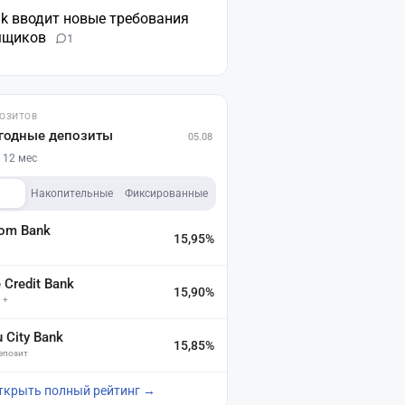
nk вводит новые требования
мщиков
1
ПОЗИТОВ
годные депозиты
05.08
 12 мес
Накопительные
Фиксированные
dom Bank
15,95%
а
Credit Bank
15,90%
 +
u City Bank
15,85%
депозит
ткрыть полный рейтинг →