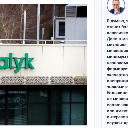
Я думаю, 
станет бо
классиче
Дело в ма
механике 
мошенник 
минимум п
незнаком
формируе
экспертно
восприним
знакомого
большинс
не мошен
слова: ча
или имею
интересов
случаях к