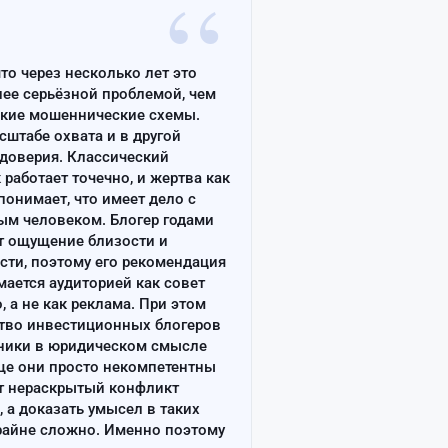
“
что через несколько лет это
лее серьёзной проблемой, чем
ские мошеннические схемы.
сштабе охвата и в другой
доверия. Классический
работает точечно, и жертва как
онимает, что имеет дело с
ым человеком. Блогер годами
т ощущение близости и
сти, поэтому его рекомендация
ается аудиторией как совет
, а не как реклама. При этом
тво инвестиционных блогеров
ники в юридическом смысле
ще они просто некомпетентны
т нераскрытый конфликт
, а доказать умысел в таких
райне сложно. Именно поэтому