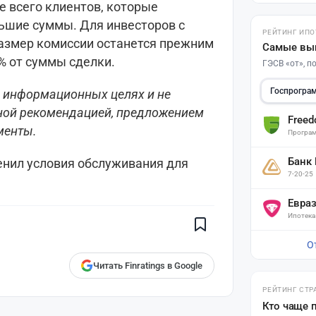
е всего клиентов, которые
ьшие суммы. Для инвесторов с
РЕЙТИНГ ИПО
азмер комиссии останется прежним
Самые вы
3% от суммы сделки.
ГЭСВ «от», 
Госпрогра
в информационных целях и не
ной рекомендацией, предложением
Free
менты.
Програм
Банк
менил условия обслуживания для
Поставьте галочку рядом с
7-20-25
Finratings.kz
— и наши материалы
будут чаще показываться вам
Евра
Ипотека
Finratings
finratings.kz
О
Читать Finratings в Google
РЕЙТИНГ СТР
Кто чаще 