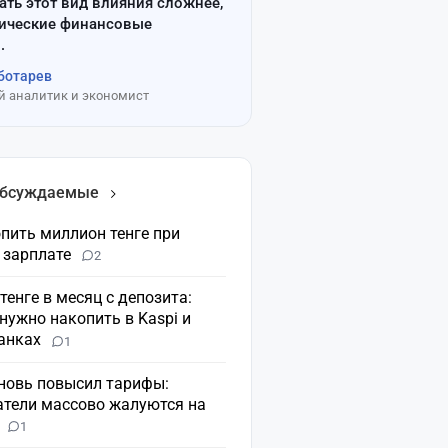
ать этот вид влияния сложнее,
сические финансовые
.
ботарев
 аналитик и экономист
обсуждаемые
пить миллион тенге при
 зарплате
2
 тенге в месяц с депозита:
нужно накопить в Kaspi и
банках
1
вновь повысил тарифы:
атели массово жалуются на
н
1