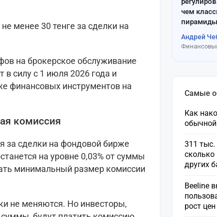
регулиров
чем клас
пирамиды
не менее 30 тенге за сделки на
Андрей Че
Финансовый
ифов на брокерское обслуживание
 в силу с 1 июля 2026 года и
аже финансовых инструментов на
Самые 
Как нако
ая комиссия
обычной
я за сделки на фондовой бирже
311 тыс.
сколько 
станется на уровне 0,03% от суммы
других 
вать минимальный размер комиссии
Beeline 
пользов
ки не меняются. Но инвесторы,
рост це
суммы, будут платить комиссию