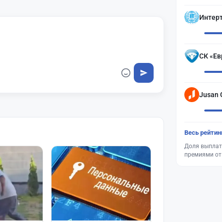
Интер
СК «Ев
Jusan 
Весь рейтин
Доля выплат
премиями от