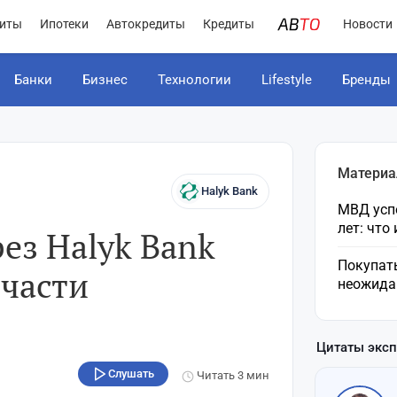
иты
Ипотеки
Автокредиты
Кредиты
Новости
Банки
Бизнес
Технологии
Lifestyle
Бренды
Материа
Halyk Bank
МВД усп
лет: что
ез Halyk Bank
Покупат
 части
неожида
Цитаты экс
Слушать
Читать
3 мин