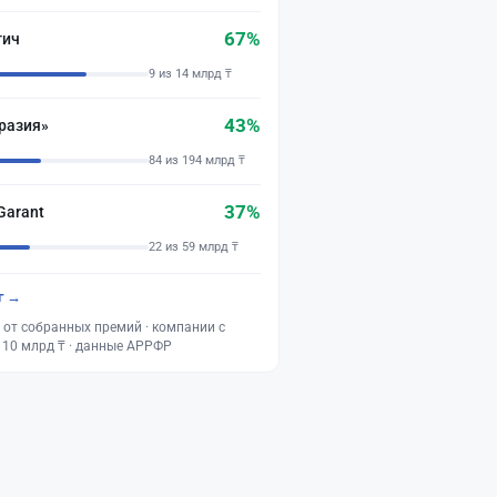
67%
тич
9 из 14 млрд ₸
43%
разия»
84 из 194 млрд ₸
37%
Garant
22 из 59 млрд ₸
г →
 от собранных премий · компании с
 10 млрд ₸ · данные АРРФР