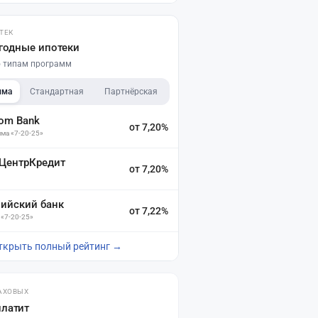
ТЕК
годные ипотеки
по типам программ
мма
Стандартная
Партнёрская
dom Bank
от 7,20%
ма «7-20-25»
 ЦентрКредит
от 7,20%
зийский банк
от 7,22%
 «7-20-25»
ткрыть полный рейтинг →
АХОВЫХ
платит