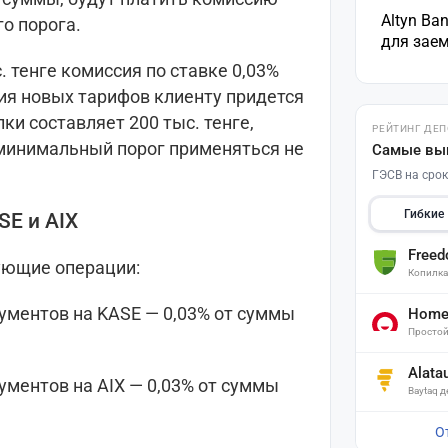
Altyn Ba
о порога.
для зае
. тенге комиссия по ставке 0,03%
ния новых тарифов клиенту придется
ки составляет 200 тыс. тенге,
РЕЙТИНГ ДЕ
 минимальный порог применяться не
Самые вы
ГЭСВ на срок
Гибкие
SE и AIX
Free
ующие операции:
Копилк
ументов на KASE — 0,03% от суммы
Home 
Простой
Alata
ументов на AIX — 0,03% от суммы
Baytaq 
О