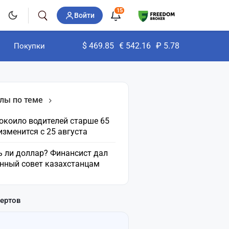
15
Войти
$
469.85
€
542.16
₽
5.78
Покупки
лы по теме
окоило водителей старше 65
 изменится с 25 августа
ь ли доллар? Финансист дал
нный совет казахстанцам
пертов