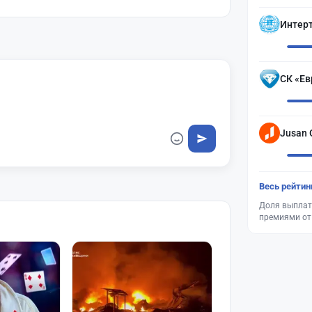
Интер
СК «Ев
Jusan 
Весь рейтин
Доля выплат
премиями от