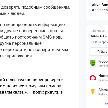
Altyn Ba
е доверять подобным сообщениям,
для зае
комых людей.
ьно перепроверять информацию
ли другие проверенные каналы
РЕЙТИНГ ДЕ
Самые вы
ообщать посторонним SMS-коды,
ГЭСВ на срок
другие персональные
не переходить по подозрительным
Гибкие
ные приложения.
Free
Копилк
Home 
ий обязательно перепроверьте
Простой
ом по известному вам номеру
Alata
аналы связи», — подчеркнули в
Baytaq 
О