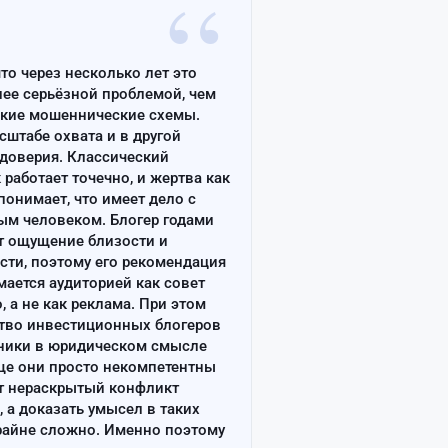
“
что через несколько лет это
лее серьёзной проблемой, чем
ские мошеннические схемы.
сштабе охвата и в другой
доверия. Классический
работает точечно, и жертва как
онимает, что имеет дело с
ым человеком. Блогер годами
т ощущение близости и
сти, поэтому его рекомендация
ается аудиторией как совет
, а не как реклама. При этом
тво инвестиционных блогеров
ники в юридическом смысле
ще они просто некомпетентны
т нераскрытый конфликт
, а доказать умысел в таких
райне сложно. Именно поэтому