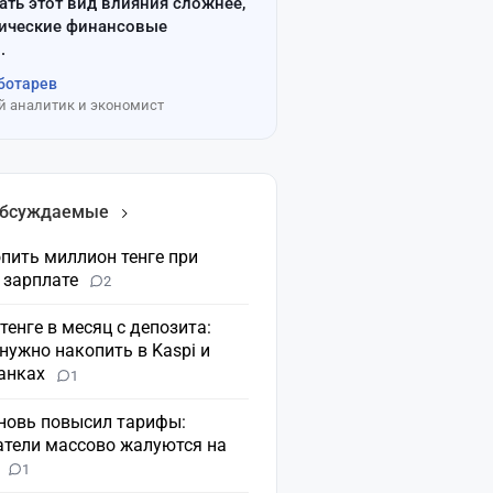
ать этот вид влияния сложнее,
сические финансовые
.
ботарев
 аналитик и экономист
обсуждаемые
пить миллион тенге при
 зарплате
2
 тенге в месяц с депозита:
нужно накопить в Kaspi и
банках
1
вновь повысил тарифы:
атели массово жалуются на
н
1