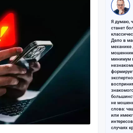
Я думаю, 
станет бо
классиче
Дело в ма
механике 
мошенник 
минимум п
незнаком
формируе
экспертно
восприним
знакомого
большинс
не мошен
слова: ча
или имею
интересов
случаях к