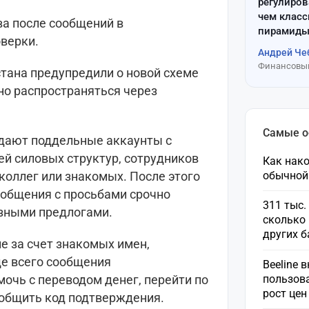
регулиров
чем клас
ва после сообщений в
пирамиды
верки.
Андрей Че
Финансовый
стана предупредили о новой схеме
но распространяться через
Самые 
дают поддельные аккаунты с
й силовых структур, сотрудников
Как нако
коллег или знакомых. После этого
обычной
общения с просьбами срочно
311 тыс.
азными предлогами.
сколько 
других 
 за счет знакомых имен,
ще всего сообщения
Beeline 
пользов
очь с переводом денег, перейти по
рост це
ообщить код подтверждения.