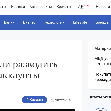
иты
Ипотеки
Автокредиты
Кредиты
Новости
Банки
Бизнес
Технологии
Lifestyle
Бренды
Материа
МВД усп
ли разводить
лет: что
аккаунты
Покупат
неожида
Цитаты экс
Слушать
Читать
2 мин