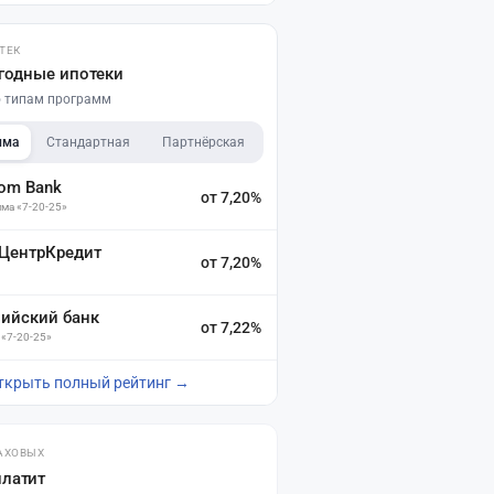
ТЕК
годные ипотеки
по типам программ
мма
Стандартная
Партнёрская
dom Bank
от 7,20%
ма «7-20-25»
 ЦентрКредит
от 7,20%
зийский банк
от 7,22%
 «7-20-25»
ткрыть полный рейтинг →
АХОВЫХ
платит