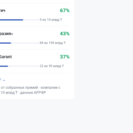
67%
тич
9 из 14 млрд ₸
43%
разия»
84 из 194 млрд ₸
37%
Garant
22 из 59 млрд ₸
г →
 от собранных премий · компании с
 10 млрд ₸ · данные АРРФР