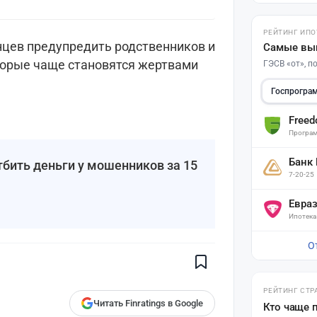
РЕЙТИНГ ИПО
нцев предупредить родственников и
Самые вы
торые чаще становятся жертвами
ГЭСВ «от», 
Госпрогра
Free
Програм
Банк
тбить деньги у мошенников за 15
7-20-25
Евра
Поставьте галочку рядом с
Ипотека
Finratings.kz
— и наши материалы
будут чаще показываться вам
О
Finratings
finratings.kz
РЕЙТИНГ СТР
Читать Finratings в Google
Кто чаще 