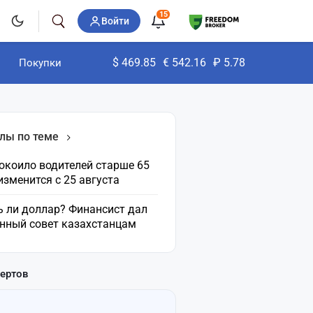
15
Войти
$
469.85
€
542.16
₽
5.78
Покупки
лы по теме
окоило водителей старше 65
 изменится с 25 августа
ь ли доллар? Финансист дал
нный совет казахстанцам
пертов