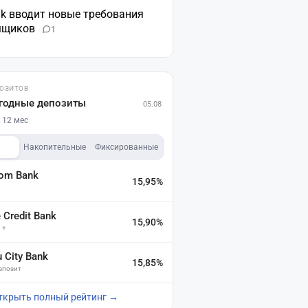
nk вводит новые требования
мщиков
1
ПОЗИТОВ
годные депозиты
05.08
 12 мес
Накопительные
Фиксированные
dom Bank
15,95%
а
Credit Bank
15,90%
 +
u City Bank
15,85%
депозит
ткрыть полный рейтинг →