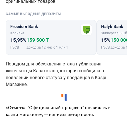
оригинальных товаров.
САМЫЕ ВЫГОДНЫЕ ДЕПОЗИТЫ
Freedom Bank
Halyk Bank
Копилка
Универсальный
15,95%
159 500 ₸
15%
150 00
ГЭСВ
доход за 12 мес с 1 млн ₸
ГЭСВ
доход за 1
Поводом для обсуждения стала публикация
жительнтцы Казахстана, которая сообщила о
появлении нового статуса у продавцов в Kaspi
Магазине.
«Отметка "Официальный продавец" появилась в
каспи магазине», — написал автор поста.