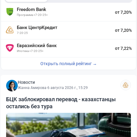
Freedom Bank
от 7,20%
Программа «7-20-25»
Банк ЦентрКредит
от 7,20%
7-20-25
Евразийский банк
от 7,22%
Ипотека «7-20-25»
Открыть полный рейтинг →
Новости
Жанна Амирова
·
6 августа 2026 г., 15:29
БЦК заблокировал перевод - казахстанцы
остались без тура