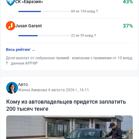
43%
СК «Евразия»
84 из 194 млрд ₸
37%
Jusan Garant
22 из 59 млрд ₸
Весь рейтинг →
Доля выплат от собранных премий · компании с премиями от 10 млрд
₸ · данные АРРФР
Авто
Жанна Амирова
·
4 августа 2026 г., 16:11
Кому из автовладельцев придется заплатить
200 тысяч тенге