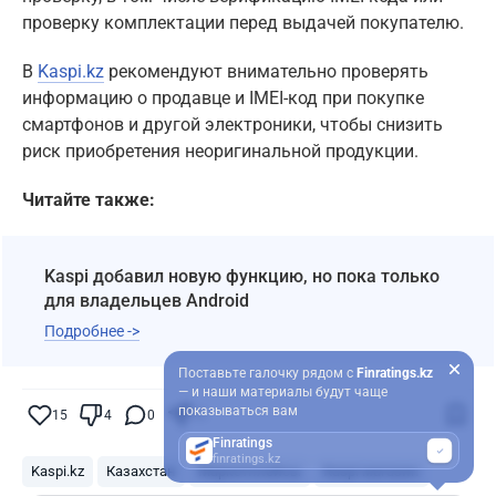
проверку комплектации перед выдачей покупателю.
В
Kaspi.kz
рекомендуют внимательно проверять
информацию о продавце и IMEI-код при покупке
смартфонов и другой электроники, чтобы снизить
риск приобретения неоригинальной продукции.
Читайте также:
Kaspi добавил новую функцию, но пока только
для владельцев Android
Подробнее ->
Поставьте галочку рядом с
Finratings.kz
— и наши материалы будут чаще
показываться вам
15
4
0
11
Finratings
finratings.kz
Kaspi.kz
Казахстан
Маркетплейсы
Kaspi магазин