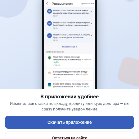
Читать дальше →
30
76
0
25
Банки
Теңіз Боташ
·
4 августа 2026 г., 20:30
Как сохранить экран Kaspi.kz, если приложение
запрещает скриншоты
В приложении удобнее
Изменилась ставка по вкладу, кредиту или курс доллара — вы
сразу получите уведомление
Скачать приложение
Остаться на сайте