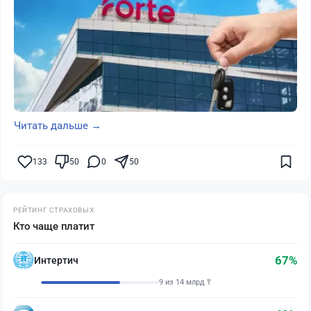
Читать дальше →
133
50
0
50
РЕЙТИНГ СТРАХОВЫХ
Кто чаще платит
67%
Интертич
9 из 14 млрд ₸