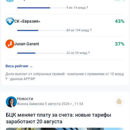
9 из 14 млрд ₸
43%
СК «Евразия»
84 из 194 млрд ₸
37%
Jusan Garant
22 из 59 млрд ₸
Весь рейтинг →
Доля выплат от собранных премий · компании с премиями от 10 млрд
₸ · данные АРРФР
Новости
Жанна Амирова
·
5 августа 2026 г., 11:54
БЦК меняет плату за счета: новые тарифы
заработают 20 августа