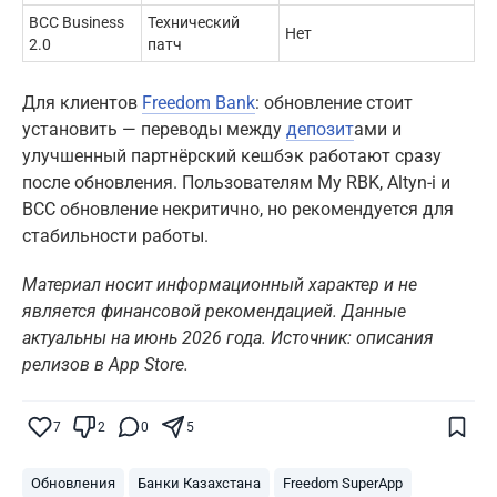
BCC Business
Технический
Нет
2.0
патч
Для клиентов
Freedom Bank
: обновление стоит
установить — переводы между
депозит
ами и
улучшенный партнёрский кешбэк работают сразу
после обновления. Пользователям My RBK, Altyn-i и
BCC обновление некритично, но рекомендуется для
стабильности работы.
Материал носит информационный характер и не
является финансовой рекомендацией. Данные
актуальны на июнь 2026 года. Источник: описания
релизов в App Store.
Поставьте галочку рядом с
Finratings.kz
7
2
0
5
— и наши материалы будут чаще
показываться вам
Обновления
Банки Казахстана
Freedom SuperApp
Finratings