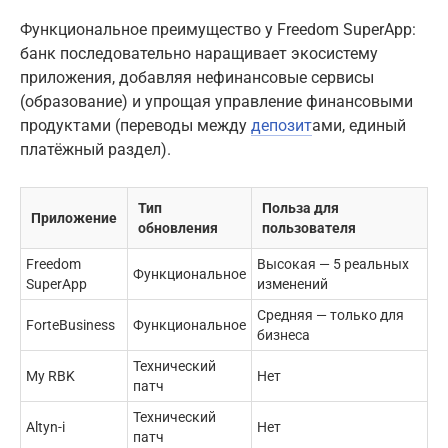
Функциональное преимущество у Freedom SuperApp:
банк последовательно наращивает экосистему
приложения, добавляя нефинансовые сервисы
(образование) и упрощая управление финансовыми
продуктами (переводы между
депозит
ами, единый
платёжный раздел).
Тип
Польза для
Приложение
обновления
пользователя
Freedom
Высокая — 5 реальных
Функциональное
SuperApp
изменений
Средняя — только для
ForteBusiness
Функциональное
бизнеса
Технический
My RBK
Нет
патч
Технический
Altyn-i
Нет
патч