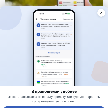
✕
Читать дальше →
30
9
0
12
Банки
Геннадий Савицкий
·
1 августа 2026 г., 15:11
311 тыс. тенге в месяц с депозита: сколько
нужно накопить в Kaspi и других банках
В приложении удобнее
Изменилась ставка по вкладу, кредиту или курс доллара — вы
сразу получите уведомление