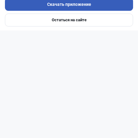
Скачать приложение
Остаться на сайте
Главная
Депозиты
Ипотеки
Авто
Войти
Меню
Читать дальше →
110
37
1
42
Новости
Асель Каженова
·
3 августа 2026 г., 22:30
Почему Китай вкладывает миллиарды в недра
Казахстана и что получит страна