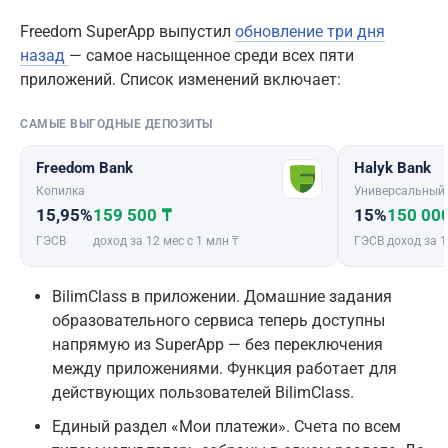
Freedom SuperApp выпустил
обновление три дня
назад
— самое насыщенное среди всех пяти
приложений. Список изменений включает:
САМЫЕ ВЫГОДНЫЕ ДЕПОЗИТЫ
Freedom Bank
Halyk Bank
Копилка
Универсальный
15,95%
159 500 ₸
15%
150 00
ГЭСВ
доход за 12 мес с 1 млн ₸
ГЭСВ
доход за 1
BilimClass в приложении. Домашние задания
образовательного сервиса теперь доступны
напрямую из SuperApp — без переключения
между приложениями. Функция работает для
действующих пользователей BilimClass.
Единый раздел «Мои платежи». Счета по всем