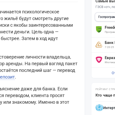
Самые вы
ГЭСВ «от», 
ачинается психологическое
Госпрогра
го жильё будут смотреть другие
иски с якобы заинтересованными
Free
нести деньги. Цель одна —
Програм
быстрее. Затем в ход идут
Банк
7-20-25
стоверение личности владельца,
Евра
вор аренды. На первый взгляд пакет
Ипотека
остаётся последний шаг — перевод
О
епозит
.
ъяснение даже для банка. Если
РЕЙТИНГ СТР
ся переводом, клиента просят
Кто чаще 
у или знакомому. Именно в этот
Интер