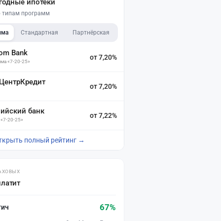
годные ипотеки
по типам программ
мма
Стандартная
Партнёрская
dom Bank
от 7,20%
ма «7-20-25»
 ЦентрКредит
от 7,20%
зийский банк
от 7,22%
 «7-20-25»
ткрыть полный рейтинг →
АХОВЫХ
платит
67%
тич