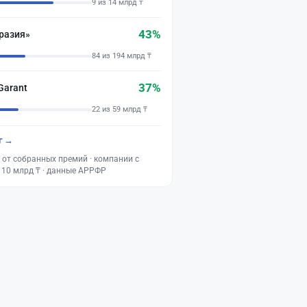
9 из 14 млрд ₸
43%
разия»
84 из 194 млрд ₸
37%
Garant
22 из 59 млрд ₸
г →
 от собранных премий · компании с
 10 млрд ₸ · данные АРРФР