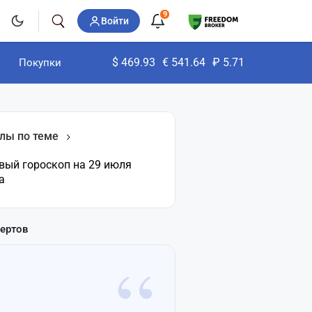
9
Войти
$
469.93
€
541.64
₽
5.71
Покупки
лы по теме
вый гороскоп на 29 июля
а
пертов
“