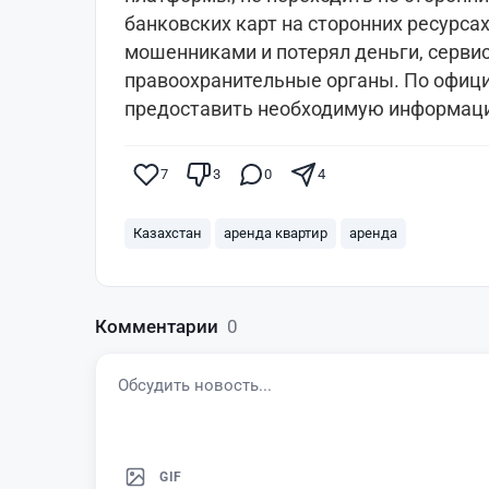
банковских карт на сторонних ресурсах
мошенниками и потерял деньги, серви
правоохранительные органы. По офиц
предоставить необходимую информаци
7
3
0
4
Казахстан
аренда квартир
аренда
Комментарии
0
GIF