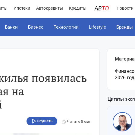
иты
Ипотеки
Автокредиты
Кредиты
Новости
Банки
Бизнес
Технологии
Lifestyle
Бренды
Материа
Финансо
жилья появилась
2026 год
ая на
Цитаты экс
й
Слушать
Читать
5 мин