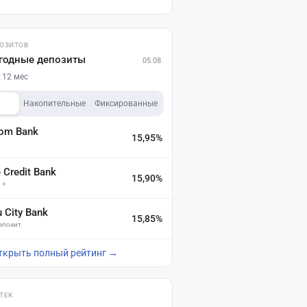
ПОЗИТОВ
годные депозиты
05.08
 12 мес
Накопительные
Фиксированные
dom Bank
15,95%
а
Credit Bank
15,90%
 +
u City Bank
15,85%
депозит
ткрыть полный рейтинг →
ТЕК