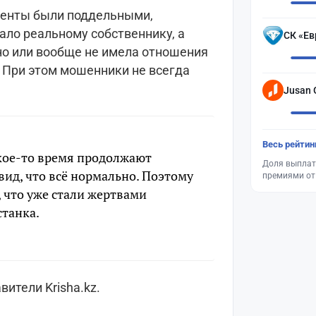
менты были поддельными,
ало реальному собственнику, а
СК «Ев
но или вообще не имела отношения
 При этом мошенники не всегда
Jusan 
Весь рейтин
кое-то время продолжают
Доля выплат
вид, что всё нормально. Поэтому
премиями от
 что уже стали жертвами
станка.
ители Krisha.kz.