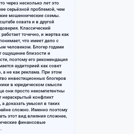
что через несколько лет это
лее серьёзной проблемой, чем
ские мошеннические схемы.
сштабе охвата и в другой
доверия. Классический
работает точечно, и жертва как
онимает, что имеет дело с
ым человеком. Блогер годами
т ощущение близости и
сти, поэтому его рекомендация
ается аудиторией как совет
, а не как реклама. При этом
тво инвестиционных блогеров
ники в юридическом смысле
ще они просто некомпетентны
т нераскрытый конфликт
, а доказать умысел в таких
райне сложно. Именно поэтому
ать этот вид влияния сложнее,
сические финансовые
.