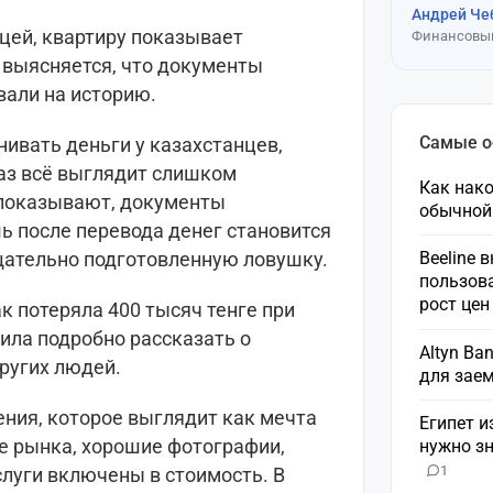
Андрей Че
цей, квартиру показывает
Финансовый
г выясняется, что документы
вали на историю.
Самые 
вать деньги у казахстанцев,
раз всё выглядит слишком
Как нако
 показывают, документы
обычной
ь после перевода денег становится
тщательно подготовленную ловушку.
Beeline 
пользов
рост це
к потеряла 400 тысяч тенге при
ила подробно рассказать о
Altyn Ba
ругих людей.
для зае
ения, которое выглядит как мечта
Египет и
е рынка, хорошие фотографии,
нужно зн
1
слуги включены в стоимость. В