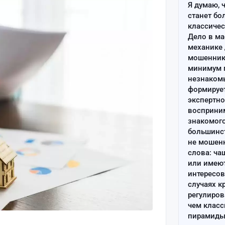
Я думаю, 
станет бо
классиче
Дело в ма
механике 
мошенник 
минимум п
незнаком
формируе
экспертно
восприним
знакомого
большинс
не мошен
слова: ча
или имею
интересов
случаях к
регулиров
чем клас
пирамиды