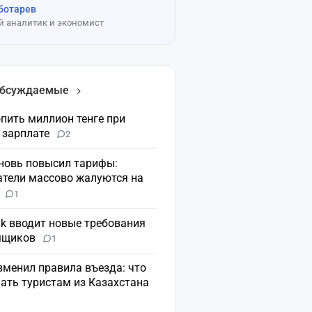
ботарев
 аналитик и экономист
обсуждаемые
пить миллион тенге при
 зарплате
2
вновь повысил тарифы:
атели массово жалуются на
н
1
nk вводит новые требования
мщиков
1
зменил правила въезда: что
ать туристам из Казахстана