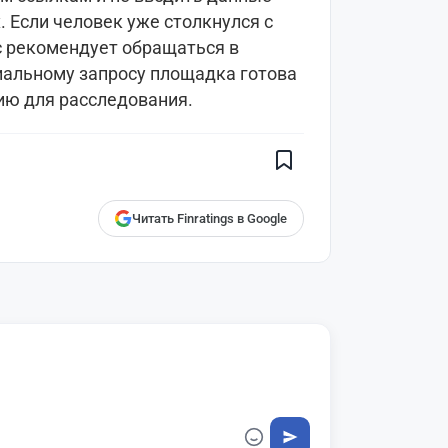
. Если человек уже столкнулся с
с рекомендует обращаться в
иальному запросу площадка готова
Поставьте галочку рядом с
ю для расследования.
Finratings.kz
— и наши материалы
будут чаще показываться вам
Finratings
finratings.kz
Читать Finratings в Google