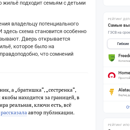
о жильё подходит семьям с детьми
РЕЙТИНГ ДЕ
ения владельцу потенциального
Самые вы
И здесь схема становится особенно
ГЭСВ на срок
азывают. Дверь открывается
Гибкие
ильё, которое было на
 правдоподобно, что сомнений
Free
Копилк
Home 
Простой
ик, а „братишка“, „сестренка“,
Alata
Baytaq 
 якобы находится за границей, в
ра реальная, ключи есть, всё
О
—
рассказала
автор публикации.
РЕЙТИНГ ИПО