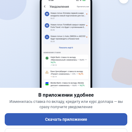
Читать дальше →
19
9
0
12
Новости
Асель Каженова
·
3 августа 2026 г., 22:30
Почему Китай вкладывает миллиарды в недра
Казахстана и что получит страна
В приложении удобнее
Изменилась ставка по вкладу, кредиту или курс доллара — вы
сразу получите уведомление
Скачать приложение