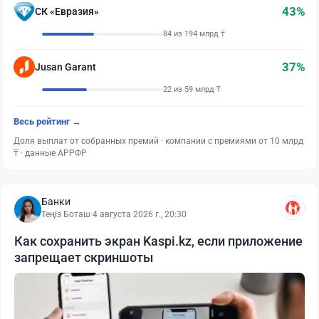
43%
СК «Евразия»
84 из 194 млрд ₸
37%
Jusan Garant
22 из 59 млрд ₸
Весь рейтинг →
Доля выплат от собранных премий · компании с премиями от 10 млрд
₸ · данные АРРФР
Банки
Теңіз Боташ
·
4 августа 2026 г., 20:30
Как сохранить экран Kaspi.kz, если приложение
запрещает скриншоты