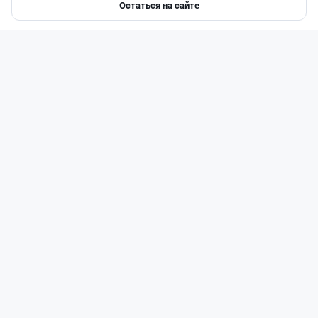
Остаться на сайте
Главная
Депозиты
Ипотеки
Авто
Войти
Меню
Читать дальше →
1
0
0
1
Банки
Жанна Амирова
·
4 августа 2026 г., 16:52
Предпринимателей в Казахстане "достали"
обзвоны банков: как от них отказаться