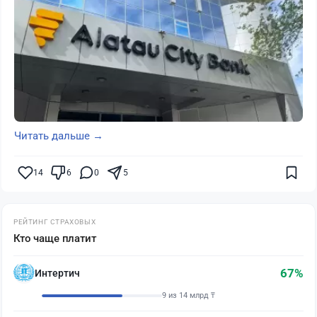
Читать дальше →
14
6
0
5
РЕЙТИНГ СТРАХОВЫХ
Кто чаще платит
67%
Интертич
9 из 14 млрд ₸