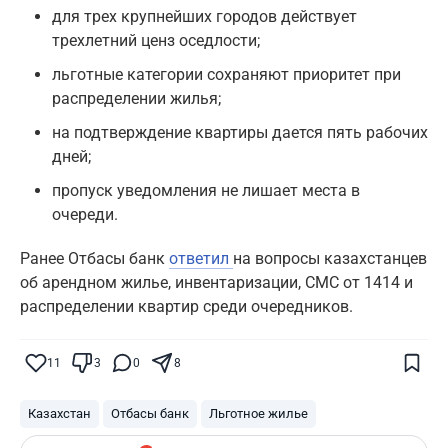
для трех крупнейших городов действует
трехлетний ценз оседлости;
льготные категории сохраняют приоритет при
распределении жилья;
на подтверждение квартиры дается пять рабочих
дней;
пропуск уведомления не лишает места в
очереди.
Ранее Отбасы банк
ответил
на вопросы казахстанцев
об арендном жилье, инвентаризации, СМС от 1414 и
распределении квартир среди очередников.
Поставьте галочку рядом с
Finratings.kz
— и наши материалы будут чаще
показываться вам
11
3
0
8
Finratings
finratings.kz
Казахстан
Отбасы банк
Льготное жилье