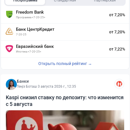
Госпрограмма
Стандартная
Партнёрская
Freedom Bank
от 7,20%
Программа «7-20-25»
Банк ЦентрКредит
от 7,20%
7-20-25
Евразийский банк
от 7,22%
Ипотека «7-20-25»
Открыть полный рейтинг →
Банки
Теңіз Боташ
·
3 августа 2026 г., 12:35
Kaspi снизил ставку по депозиту: что изменится
с 5 августа