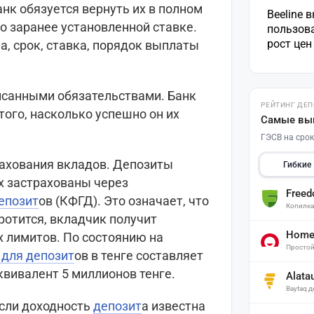
анк обязуется вернуть их в полном
Beeline 
о заранее установленной ставке.
пользов
рост це
а, срок, ставка, порядок выплаты
исанными обязательствами. Банк
РЕЙТИНГ ДЕ
того, насколько успешно он их
Самые вы
ГЭСВ на срок
ахования вкладов. Депозиты
Гибкие
х застрахованы через
Free
епозит
ов (КФГД). Это означает, что
Копилк
ротится, вкладчик получит
Home 
 лимитов. По состоянию на
Простой
 для
депозит
ов в тенге составляет
квивалент 5 миллионов тенге.
Alata
Baytaq 
если доходность
депозит
а известна