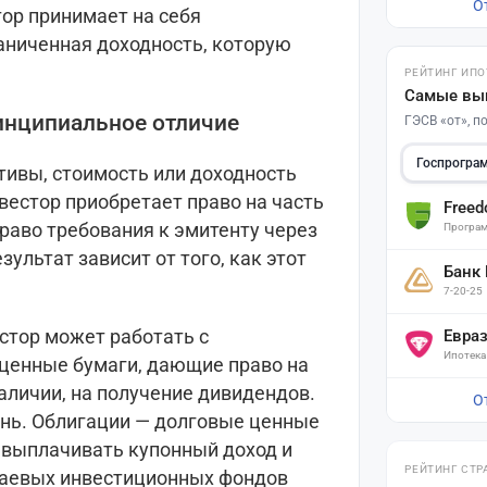
О
тор принимает на себя
аниченная доходность, которую
РЕЙТИНГ ИПО
Самые вы
ринципиальное отличие
ГЭСВ «от», 
Госпрогра
тивы, стоимость или доходность
вестор приобретает право на часть
Free
право требования к эмитенту через
Програм
зультат зависит от того, как этот
Банк
7-20-25
стор может работать с
Евра
Ипотека
ценные бумаги, дающие право на
аличии, на получение дивидендов.
О
нь. Облигации — долговые ценные
 выплачивать купонный доход и
РЕЙТИНГ СТР
паевых инвестиционных фондов