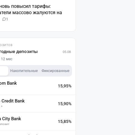
вновь повысил тарифы:
атели массово жалуются на
н
1
ПОЗИТОВ
годные депозиты
05.08
 12 мес
Накопительные
Фиксированные
dom Bank
15,95%
а
Credit Bank
15,90%
 +
u City Bank
15,85%
депозит