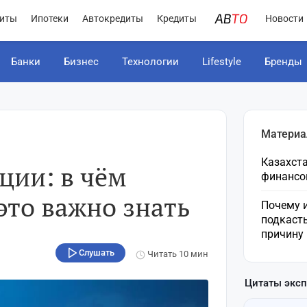
иты
Ипотеки
Автокредиты
Кредиты
Новости
Банки
Бизнес
Технологии
Lifestyle
Бренды
Материа
Казахста
ции: в чём
финансо
это важно знать
Почему 
подкаст
причину
Слушать
Читать
10 мин
Цитаты экс