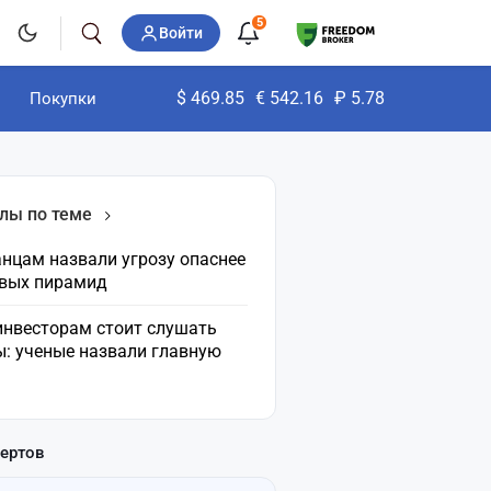
5
Войти
$
469.85
€
542.16
₽
5.78
Покупки
лы по теме
нцам назвали угрозу опаснее
вых пирамид
инвесторам стоит слушать
ы: ученые назвали главную
пертов