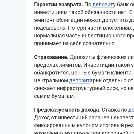
Гарантии возврата.
По
депозит
у банк 
инвестициям такой обязанности нет. С
эмитент облигации может допустить д
подешеветь. Потеря части вложенных д
нормальная часть инвестиционного пр
принимает на себя сознательно.
Страхование.
Депозиты физических ли
пределах лимитов. Инвестиции такой 
обанкротится, ценные бумаги клиента, 
центральном
депозит
арии отдельно от
снижает инфраструктурный риск, но не
самим бумагам.
Предсказуемость дохода.
Ставка по
д
Доход от инвестиций заранее неизвест
фиксированным купоном итоговый резу
возможных издержек при досрочной пр