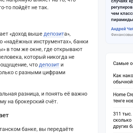
случаях к
о-то пойдёт не так.
регулиров
чем клас
пирамиды
Андрей Че
ает «доход выше
депозит
а»,
Финансовый
 «надёжных инструментах», банки
» в том же окне, где открывают
человека, который никогда не
Самые 
 ощущение, что
депозит
и
только с разными цифрами
Как нако
обычной
альная разница, и понять её важно
Home Cre
тенге н
му на брокерский счёт.
311 тыс.
ает
сколько 
других 
танском банке, вы передаёте