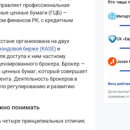
Кто чаще 
управляет профессиональная
ные ценные бумаги (ГЦБ) —
Интер
ом финансов РК, с кредитным
СК «Ев
стане организована на двух
фондовой бирже (KASE)
и
ля доступа к ним частному
Jusan 
цензированного брокера. Брокер —
 ценных бумаг, который совершает
иента. Деятельность брокеров в
Весь рейтин
 по регулированию и развитию
Доля выплат
премиями от
жно понимать
ь четыре принципиальных отличия.