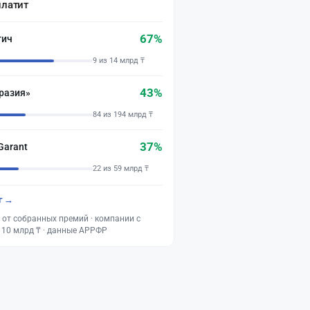
платит
67%
тич
9 из 14 млрд ₸
43%
разия»
84 из 194 млрд ₸
37%
Garant
22 из 59 млрд ₸
г →
 от собранных премий · компании с
 10 млрд ₸ · данные АРРФР