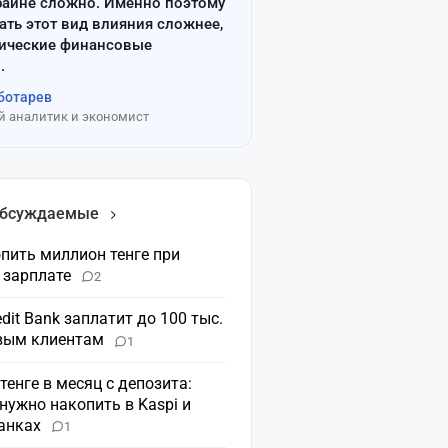
райне сложно. Именно поэтому
ать этот вид влияния сложнее,
сические финансовые
.
ботарев
 аналитик и экономист
обсуждаемые
пить миллион тенге при
 зарплате
2
dit Bank заплатит до 100 тыс.
овым клиентам
1
 тенге в месяц с депозита:
нужно накопить в Kaspi и
банках
1