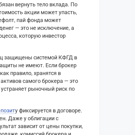
обязан вернуть тело вклада. По
тоимость акции может упасть,
ефолт, пай фонда может
енег — это не исключение, а
оцесса, которую инвестор
ц защищены системой КФГД в
защиты не имеют. Если брокер
как правило, хранятся в
 активов самого брокера — это
 устраняет рыночный риск по
епозит
у фиксируется в договоре.
ен. Даже у облигации с
льтат зависит от цены покупки,
одаже, комиссий брокера и