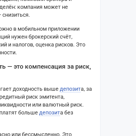
еделён: компания может не
 снизиться.
жно в мобильном приложении
иций нужен брокерский счёт,
ий и налогов, оценка рисков. Это
нности.
ь — это компенсация за риск,
агает доходность выше
депозит
а, за
кредитный риск эмитента,
ликвидности или валютный риск.
 платят больше
депозит
а без
пасно или бессмысленно. Это