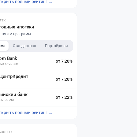
ткрыть полный рейтинг →
ТЕК
годные ипотеки
по типам программ
мма
Стандартная
Партнёрская
dom Bank
от 7,20%
ма «7-20-25»
 ЦентрКредит
от 7,20%
зийский банк
от 7,22%
 «7-20-25»
ткрыть полный рейтинг →
АХОВЫХ