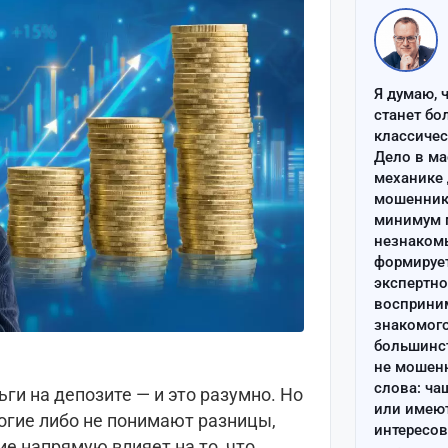
Я думаю, 
станет бо
классиче
Дело в ма
механике 
мошенник 
минимум п
незнаком
формируе
экспертно
восприним
знакомого
большинс
не мошен
слова: ча
ги на депозите — и это разумно. Но
или имею
ногие либо не понимают разницы,
интересов
ие напрямую влияет на то, что