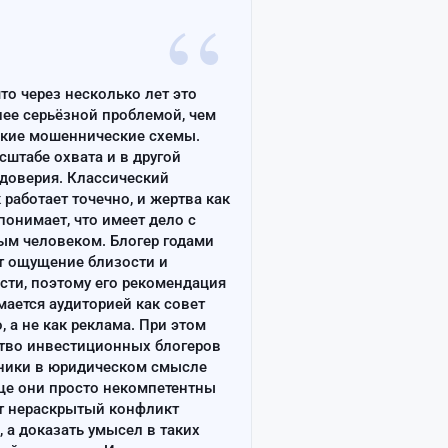
“
что через несколько лет это
лее серьёзной проблемой, чем
ские мошеннические схемы.
сштабе охвата и в другой
доверия. Классический
работает точечно, и жертва как
онимает, что имеет дело с
ым человеком. Блогер годами
т ощущение близости и
сти, поэтому его рекомендация
ается аудиторией как совет
, а не как реклама. При этом
тво инвестиционных блогеров
ники в юридическом смысле
ще они просто некомпетентны
т нераскрытый конфликт
, а доказать умысел в таких