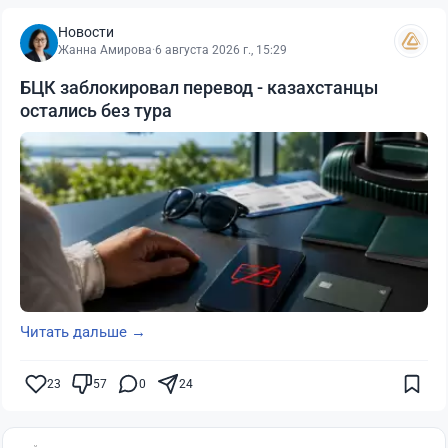
Новости
Жанна Амирова
·
6 августа 2026 г., 15:29
БЦК заблокировал перевод - казахстанцы
остались без тура
Читать дальше →
23
57
0
24