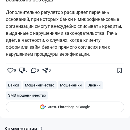
Дополнительно регулятор расширяет перечень
оснований, при которых банки и микрофинансовые
организации смогут внесудебно списывать кредиты,
выданные с нарушениями законодательства. Речь
идёт, в частности, о случаях, когда клиенту
оформили займ без его прямого согласия или с
нарушением процедуры верификации.
Поставьте галочку рядом с
Finratings.kz
0
0
0
0
— и наши материалы будут чаще
показываться вам
Банки
Мошенничество
Мошенники
Звонки
Finratings
finratings.kz
SMS мошенничество
Читать Finratings в Google
Комментарии
0