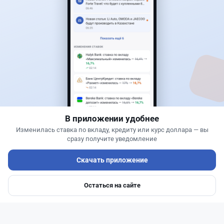
50
13
0
21
Банки
Теңіз Боташ
·
5 августа 2026 г., 13:10
Alatau City Bank разыгрывает 33 млн тенге:
какие условия скрываются в правилах акции
В приложении удобнее
Изменилась ставка по вкладу, кредиту или курс доллара — вы
сразу получите уведомление
Скачать приложение
Остаться на сайте
Главная
Депозиты
Ипотеки
Авто
Войти
Меню
Читать дальше →