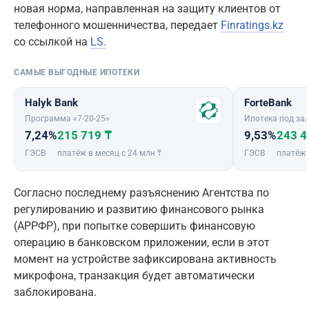
новая норма, направленная на защиту клиентов от
телефонного мошенничества, передает
Finratings.kz
со ссылкой на
LS.
САМЫЕ ВЫГОДНЫЕ ИПОТЕКИ
Halyk Bank
ForteBank
Программа «7-20-25»
Ипотека под зал
7,24%
215 719 ₸
9,53%
243 4
ГЭСВ
платёж в месяц с 24 млн ₸
ГЭСВ
платёж 
Согласно последнему разъяснению Агентства по
регулированию и развитию финансового рынка
(АРРФР), при попытке совершить финансовую
операцию в банковском приложении, если в этот
момент на устройстве зафиксирована активность
микрофона, транзакция будет автоматически
заблокирована.