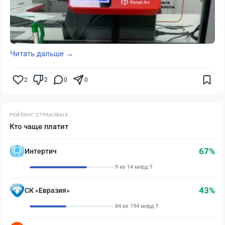
Читать дальше →
2
2
0
0
РЕЙТИНГ СТРАХОВЫХ
Кто чаще платит
67%
Интертич
9 из 14 млрд ₸
43%
СК «Евразия»
84 из 194 млрд ₸