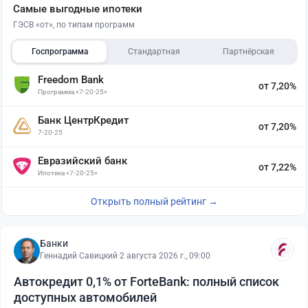
Самые выгодные ипотеки
ГЭСВ «от», по типам программ
Госпрограмма
Стандартная
Партнёрская
Freedom Bank
от 7,20%
Программа «7-20-25»
Банк ЦентрКредит
от 7,20%
7-20-25
Евразийский банк
от 7,22%
Ипотека «7-20-25»
Открыть полный рейтинг →
Банки
Геннадий Савицкий
·
2 августа 2026 г., 09:00
Автокредит 0,1% от ForteBank: полный список
доступных автомобилей