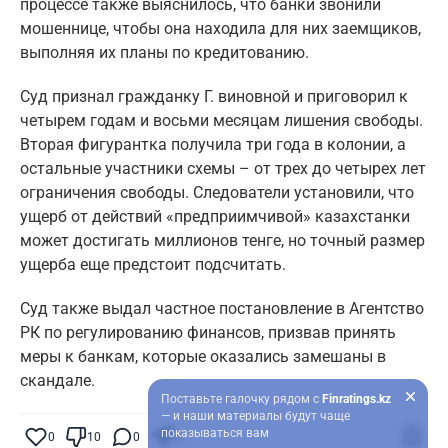
процессе также выяснилось, что банки звонили
мошеннице, чтобы она находила для них заемщиков,
выполняя их планы по кредитованию.
Суд признал гражданку Г. виновной и приговорил к
четырем годам и восьми месяцам лишения свободы.
Вторая фигурантка получила три года в колонии, а
остальные участники схемы – от трех до четырех лет
ограничения свободы. Следователи установили, что
ущерб от действий «предприимчивой» казахстанки
может достигать миллионов тенге, но точный размер
ущерба еще предстоит подсчитать.
Суд также выдал частное постановление в Агентство
РК по регулированию финансов, призвав принять
меры к банкам, которые оказались замешаны в
скандале.
Поставьте галочку рядом с
Finratings.kz
— и наши материалы будут чаще
показываться вам
0
10
0
0