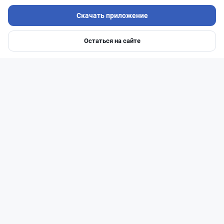
Скачать приложение
Остаться на сайте
Главная
Депозиты
Ипотеки
Авто
Войти
Меню
Читать дальше →
93
30
0
28
Новости
Жанна Амирова
·
6 августа 2026 г., 10:56
Займы под 120%: подпольного кредитора
осудили в Казахстане