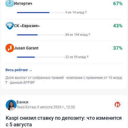
67%
Интертич
9 из 14 млрд ₸
43%
СК «Евразия»
84 из 194 млрд ₸
37%
Jusan Garant
22 из 59 млрд ₸
Весь рейтинг →
Доля выплат от собранных премий · компании с премиями от 10 млрд
₸ · данные АРРФР
Банки
Теңіз Боташ
·
3 августа 2026 г., 12:35
Kaspi снизил ставку по депозиту: что изменится
с 5 августа