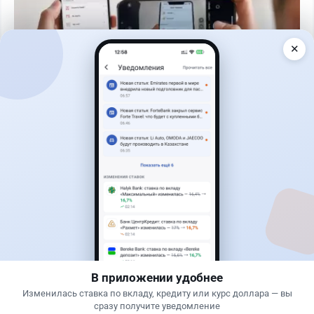
✕
Читать дальше →
50
13
0
21
Банки
Теңіз Боташ
·
5 августа 2026 г., 13:10
Alatau City Bank разыгрывает 33 млн тенге:
какие условия скрываются в правилах акции
В приложении удобнее
Изменилась ставка по вкладу, кредиту или курс доллара — вы
сразу получите уведомление