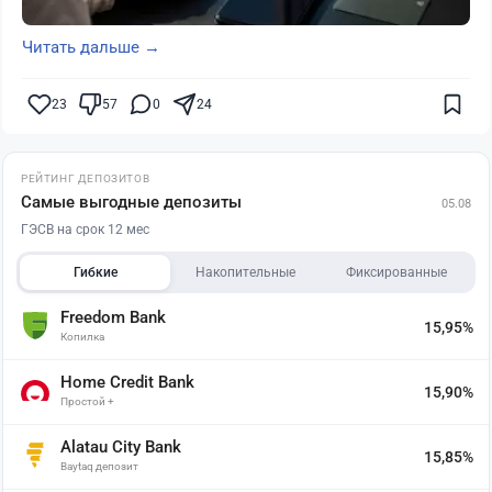
Читать дальше →
23
57
0
24
РЕЙТИНГ ДЕПОЗИТОВ
Самые выгодные депозиты
05.08
ГЭСВ на срок 12 мес
Гибкие
Накопительные
Фиксированные
Freedom Bank
15,95%
Копилка
Home Credit Bank
15,90%
Простой +
Alatau City Bank
15,85%
Baytaq депозит