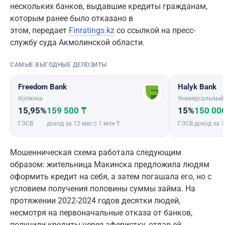
нескольких банков, выдавшие кредиты гражданам,
которым ранее было отказано в
этом, передает
Finratings.kz
со ссылкой на пресс-
службу суда Акмолинской области.
САМЫЕ ВЫГОДНЫЕ ДЕПОЗИТЫ
Freedom Bank
Halyk Bank
Копилка
Универсальный
15,95%
159 500 ₸
15%
150 00
ГЭСВ
доход за 12 мес с 1 млн ₸
ГЭСВ
доход за 1
Мошенническая схема работала следующим
образом: жительница Макинска предложила людям
оформить кредит на себя, а затем погашала его, но с
условием получения половины суммы займа. На
протяжении 2022-2024 годов десятки людей,
несмотря на первоначальные отказа от банков,
получили кредиты через аферистку, отдав ей