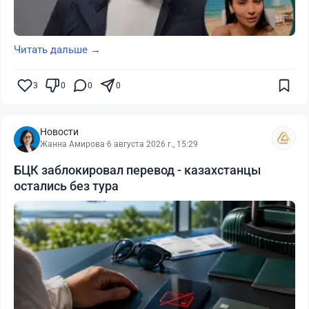
Читать дальше →
3
0
0
0
Новости
Жанна Амирова
·
6 августа 2026 г., 15:29
БЦК заблокировал перевод - казахстанцы
остались без тура