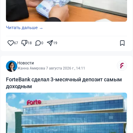
Читать дальше →
67
18
0
19
Новости
Жанна Амирова
·
7 августа 2026 г., 14:11
ForteBank сделал 3-месячный депозит самым
доходным