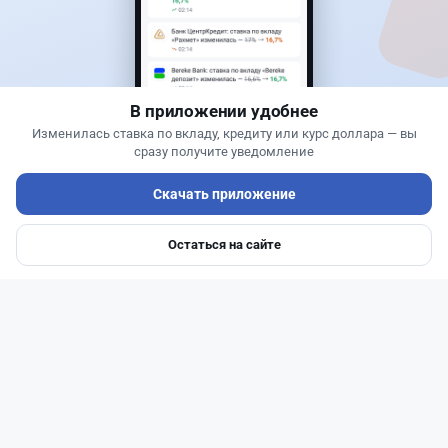
Новости
Жанна Амирова
·
6 августа 2026 г., 15:29
БЦК заблокировал перевод - казахстанцы
остались без тура
В приложении удобнее
Изменилась ставка по вкладу, кредиту или курс доллара — вы
сразу получите уведомление
Скачать приложение
Остаться на сайте
Главная
Депозиты
Ипотеки
Авто
Войти
Меню
Читать дальше →
31
77
0
29
Новости
Жанна Амирова
·
6 августа 2026 г., 16:11