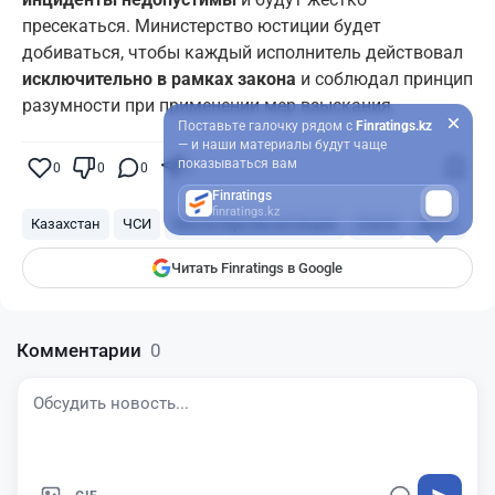
пресекаться. Министерство юстиции будет
добиваться, чтобы каждый исполнитель действовал
исключительно в рамках закона
и соблюдал принцип
разумности при применении мер взыскания.
Поставьте галочку рядом с
Finratings.kz
— и наши материалы будут чаще
показываться вам
0
0
0
0
Finratings
finratings.kz
Казахстан
ЧСИ
Министерство юстиции
Счета
арест
Читать Finratings в Google
Комментарии
0