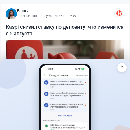
Банки
Теңіз Боташ
·
3 августа 2026 г., 12:35
Kaspi снизил ставку по депозиту: что изменится
с 5 августа
✕
Читать дальше →
30
76
0
25