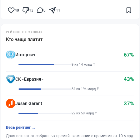
40
13
0
11
РЕЙТИНГ СТРАХОВЫХ
Кто чаще платит
67%
Интертич
9 из 14 млрд ₸
43%
СК «Евразия»
84 из 194 млрд ₸
37%
Jusan Garant
22 из 59 млрд ₸
Весь рейтинг →
Доля выплат от собранных премий · компании с премиями от 10 млрд