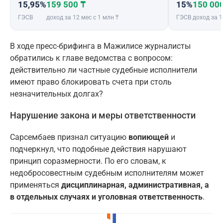
15,95%
159 500 ₸
15%
150 00
ГЭСВ
доход за 12 мес с 1 млн ₸
ГЭСВ
доход за 1
В ходе пресс-брифинга в Мажилисе журналисты
обратились к главе ведомства с вопросом:
действительно ли частные судебные исполнители
имеют право блокировать счета при столь
незначительных долгах?
Нарушение закона и меры ответственности
Сарсембаев признал ситуацию
вопиющей
и
подчеркнул, что подобные действия нарушают
принцип соразмерности. По его словам, к
недобросовестным судебным исполнителям может
применяться
дисциплинарная, административная, а
в отдельных случаях и уголовная ответственность
.