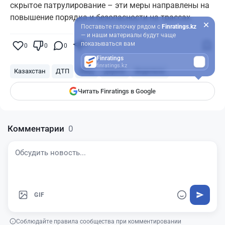
скрытое патрулирование – эти меры направлены на
повышение порядка и безопасности на трассах.
Поставьте галочку рядом с
Finratings.kz
— и наши материалы будут чаще
показываться вам
0
0
0
0
Finratings
finratings.kz
Казахстан
ДТП
МВД
дороги
Водители
Читать Finratings в Google
Комментарии
0
GIF
Соблюдайте правила сообщества при комментировании