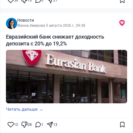
50
13
0
21
Новости
Жанна Амирова
·
5 августа 2026 г., 09:38
Евразийский банк снижает доходность
депозита с 20% до 19,2%
Читать дальше →
12
28
1
13