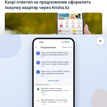
Kaspi ответил на предложение оформлять
покупку квартир через Krisha.kz
✕
Читать дальше →
30
9
0
12
Новости
Асель Каженова
·
3 августа 2026 г., 22:30
Почему Китай вкладывает миллиарды в недра