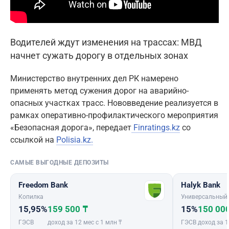
Водителей ждут изменения на трассах: МВД
начнет сужать дорогу в отдельных зонах
Министерство внутренних дел РК намерено
применять метод сужения дорог на аварийно-
опасных участках трасс. Нововведение реализуется в
рамках оперативно-профилактического мероприятия
«Безопасная дорога», передает
Finratings.kz
со
ссылкой на
Polisia.kz.
САМЫЕ ВЫГОДНЫЕ ДЕПОЗИТЫ
Freedom Bank
Halyk Bank
Копилка
Универсальный
15,95%
159 500 ₸
15%
150 00
ГЭСВ
доход за 12 мес с 1 млн ₸
ГЭСВ
доход за 1