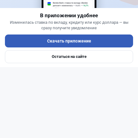
Казахстана и что получит страна
В приложении удобнее
Изменилась ставка по вкладу, кредиту или курс доллара — вы
сразу получите уведомление
Скачать приложение
Остаться на сайте
Главная
Депозиты
Ипотеки
Авто
Войти
Меню
Читать дальше →
1
0
0
1
Банки
Геннадий Савицкий
·
1 августа 2026 г., 15:11
311 тыс. тенге в месяц с депозита: сколько
нужно накопить в Kaspi и других банках