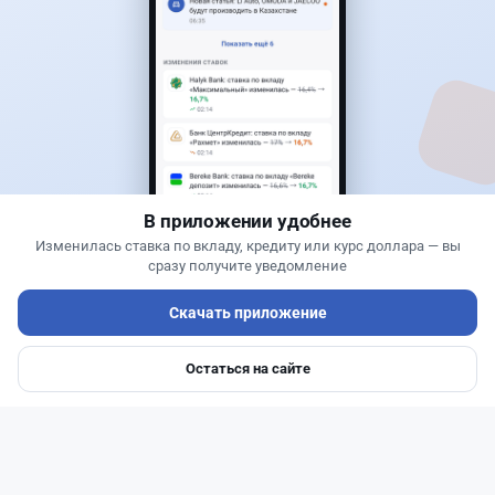
30
76
0
25
Новости
Жанна Амирова
·
6 августа 2026 г., 15:29
БЦК заблокировал перевод - казахстанцы
остались без тура
В приложении удобнее
Изменилась ставка по вкладу, кредиту или курс доллара — вы
сразу получите уведомление
Скачать приложение
Остаться на сайте
Главная
Депозиты
Ипотеки
Авто
Войти
Меню
Читать дальше →