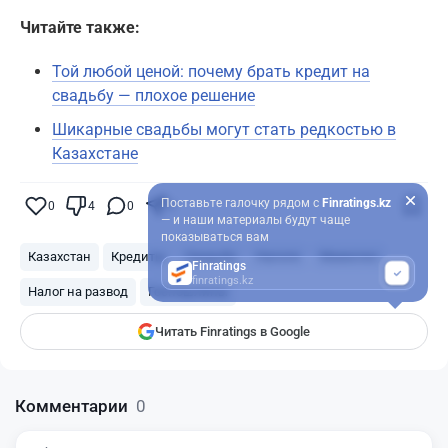
Читайте также:
Той любой ценой: почему брать кредит на
свадьбу — плохое решение
Шикарные свадьбы могут стать редкостью в
Казахстане
Поставьте галочку рядом с
Finratings.kz
0
4
0
0
— и наши материалы будут чаще
показываться вам
Казахстан
Кредиты
Свадьба
Налоги
Мажилис
Finratings
finratings.kz
Налог на развод
Госпошлины
Читать Finratings в Google
Комментарии
0