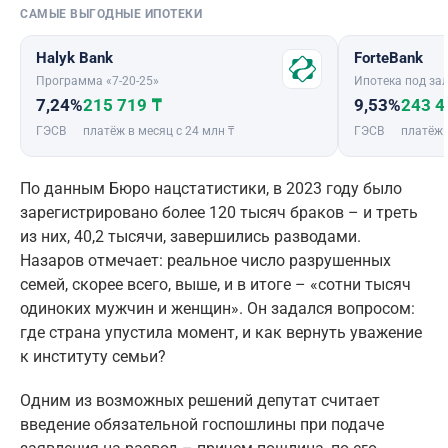
САМЫЕ ВЫГОДНЫЕ ИПОТЕКИ
Halyk Bank
ForteBank
Программа «7-20-25»
Ипотека под зал
7,24%
215 719 ₸
9,53%
243 4
ГЭСВ
платёж в месяц с 24 млн ₸
ГЭСВ
платёж 
По данным Бюро нацстатистики, в 2023 году было
зарегистрировано более 120 тысяч браков – и треть
из них, 40,2 тысячи, завершились разводами.
Назаров отмечает: реальное число разрушенных
семей, скорее всего, выше, и в итоге – «сотни тысяч
одиноких мужчин и женщин». Он задался вопросом:
где страна упустила момент, и как вернуть уважение
к институту семьи?
Одним из возможных решений депутат считает
введение обязательной госпошлины при подаче