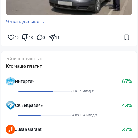
Читать дальше →
40
13
0
11
РЕЙТИНГ СТРАХОВЫХ
Кто чаще платит
67%
Интертич
9 из 14 млрд ₸
43%
СК «Евразия»
84 из 194 млрд ₸
37%
Jusan Garant