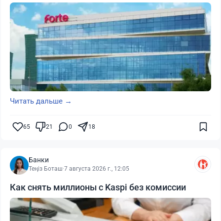
Читать дальше →
65
21
0
18
Банки
Теңіз Боташ
·
7 августа 2026 г., 12:05
Как снять миллионы с Kaspi без комиссии