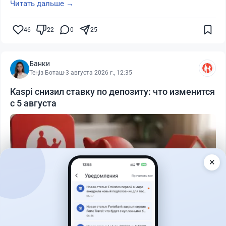
Читать дальше →
46
22
0
25
Банки
Теңіз Боташ
·
3 августа 2026 г., 12:35
Kaspi снизил ставку по депозиту: что изменится
с 5 августа
✕
Читать дальше →