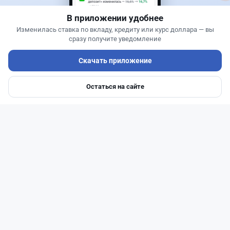
В приложении удобнее
Изменилась ставка по вкладу, кредиту или курс доллара — вы
сразу получите уведомление
Скачать приложение
Остаться на сайте
Главная
Депозиты
Ипотеки
Авто
Войти
Меню
Читать дальше →
93
30
0
28
Новости
Жанна Амирова
·
6 августа 2026 г., 10:56
Займы под 120%: подпольного кредитора
осудили в Казахстане