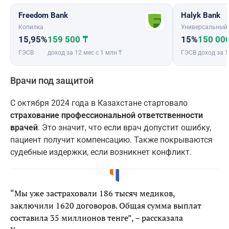
Freedom Bank
Halyk Bank
Копилка
Универсальный
15,95%
159 500 ₸
15%
150 00
ГЭСВ
доход за 12 мес с 1 млн ₸
ГЭСВ
доход за 1
Врачи под защитой
С октября 2024 года в Казахстане стартовало
страхование профессиональной ответственности
врачей
. Это значит, что если врач допустит ошибку,
пациент получит компенсацию. Также покрываются
судебные издержки, если возникнет конфликт.
“Мы уже застраховали 186 тысяч медиков,
заключили 1620 договоров. Общая сумма выплат
составила 35 миллионов тенге”, – рассказала