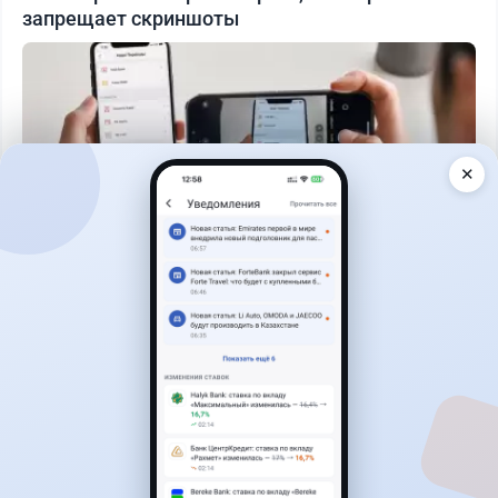
запрещает скриншоты
✕
Читать дальше →
50
13
0
21
Банки
Теңіз Боташ
·
5 августа 2026 г., 13:10
Alatau City Bank разыгрывает 33 млн тенге:
какие условия скрываются в правилах акции