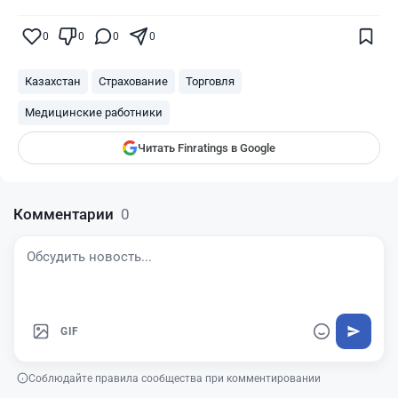
Поставьте галочку рядом с
Finratings.kz
0
0
0
0
— и наши материалы будут чаще
показываться вам
Казахстан
Страхование
Торговля
Finratings
finratings.kz
Медицинские работники
Читать Finratings в Google
Комментарии
0
GIF
Соблюдайте правила сообщества при комментировании