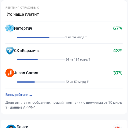
РЕЙТИНГ СТРАХОВЫХ
Кто чаще платит
67%
Интертич
9 из 14 млрд ₸
43%
СК «Евразия»
84 из 194 млрд ₸
37%
Jusan Garant
22 из 59 млрд ₸
Весь рейтинг →
Доля выплат от собранных премий · компании с премиями от 10 млрд
₸ · данные АРРФР
Банки