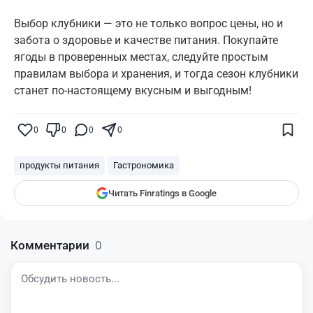
Выбор клубники — это не только вопрос цены, но и
забота о здоровье и качестве питания. Покупайте
ягоды в проверенных местах, следуйте простым
правилам выбора и хранения, и тогда сезон клубники
станет по-настоящему вкусным и выгодным!
Поставьте галочку рядом с
Finratings.kz
— и наши материалы будут чаще
показываться вам
0
0
0
0
Finratings
finratings.kz
продукты питания
Гастрономика
Читать Finratings в Google
Комментарии
0