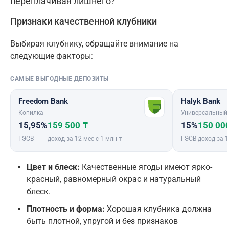
переплачивая лишнего?
Признаки качественной клубники
Выбирая клубнику, обращайте внимание на
следующие факторы:
САМЫЕ ВЫГОДНЫЕ ДЕПОЗИТЫ
Freedom Bank
Halyk Bank
Копилка
Универсальный
15,95%
159 500 ₸
15%
150 00
ГЭСВ
доход за 12 мес с 1 млн ₸
ГЭСВ
доход за 1
Цвет и блеск:
Качественные ягоды имеют ярко-
красный, равномерный окрас и натуральный
блеск.
Плотность и форма:
Хорошая клубника должна
быть плотной, упругой и без признаков