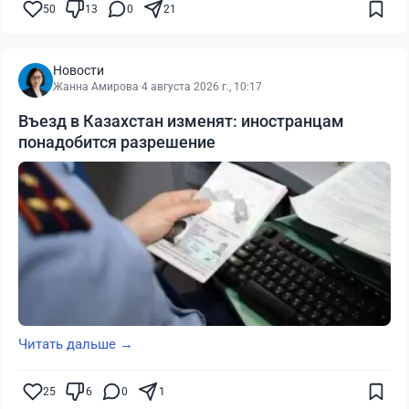
50
13
0
21
Новости
Жанна Амирова
·
4 августа 2026 г., 10:17
Въезд в Казахстан изменят: иностранцам
понадобится разрешение
Читать дальше →
25
6
0
1