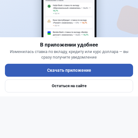
Новости
Асель Каженова
·
3 августа 2026 г., 22:30
Почему Китай вкладывает миллиарды в недра
Казахстана и что получит страна
В приложении удобнее
Изменилась ставка по вкладу, кредиту или курс доллара — вы
сразу получите уведомление
Скачать приложение
Остаться на сайте
Главная
Депозиты
Ипотеки
Авто
Войти
Меню
Читать дальше →
1
0
0
1
Банки