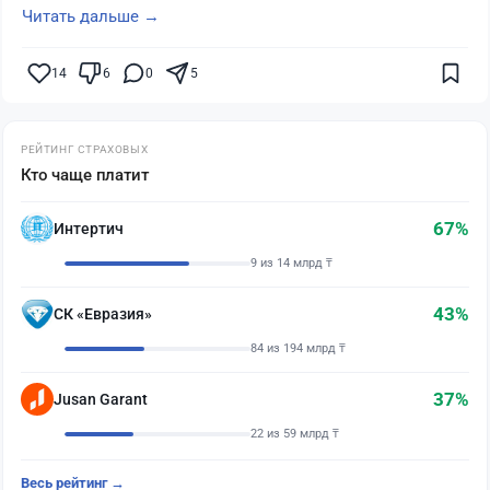
Читать дальше →
14
6
0
5
РЕЙТИНГ СТРАХОВЫХ
Кто чаще платит
67%
Интертич
9 из 14 млрд ₸
43%
СК «Евразия»
84 из 194 млрд ₸
37%
Jusan Garant
22 из 59 млрд ₸
Весь рейтинг →