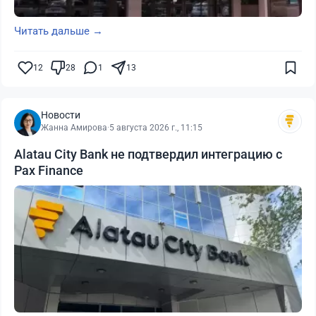
Читать дальше →
12
28
1
13
Новости
Жанна Амирова
·
5 августа 2026 г., 11:15
Alatau City Bank не подтвердил интеграцию с
Pax Finance