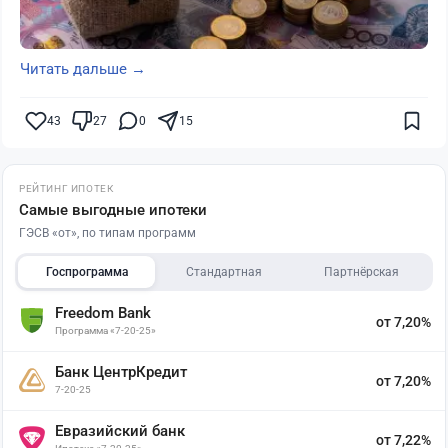
Читать дальше →
43
27
0
15
РЕЙТИНГ ИПОТЕК
Самые выгодные ипотеки
ГЭСВ «от», по типам программ
Госпрограмма
Стандартная
Партнёрская
Freedom Bank
от 7,20%
Программа «7-20-25»
Банк ЦентрКредит
от 7,20%
7-20-25
Евразийский банк
от 7,22%