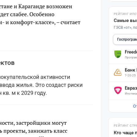
Астане и Караганде возможен
удет слабее. Особенно
РЕЙТИНГ ИПО
Самые вы
- и комфорт-классе», – считает
ГЭСВ «от», 
Госпрогра
Free
Програм
ектов
Банк
7-20-25
покупательской активности
ввода жилья. Это создаст риски
Евра
кв. м к 2029 году.
Ипотека
О
ности, застройщики могут
РЕЙТИНГ СТР
ь проекты, занижать класс
Кто чаще 