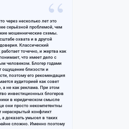
“
что через несколько лет это
лее серьёзной проблемой, чем
ские мошеннические схемы.
сштабе охвата и в другой
доверия. Классический
работает точечно, и жертва как
онимает, что имеет дело с
ым человеком. Блогер годами
т ощущение близости и
сти, поэтому его рекомендация
ается аудиторией как совет
, а не как реклама. При этом
тво инвестиционных блогеров
ники в юридическом смысле
ще они просто некомпетентны
т нераскрытый конфликт
, а доказать умысел в таких
райне сложно. Именно поэтому