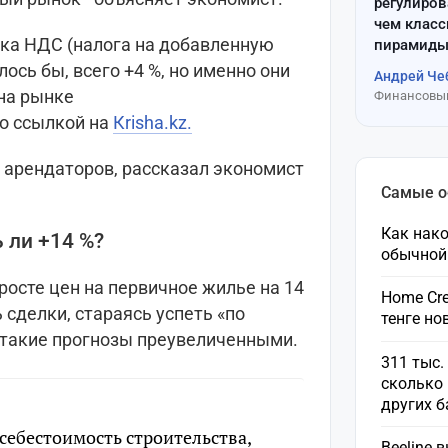
регулиров
чем клас
авка НДС (налога на добавленную
пирамиды
лось бы, всего +4 %, но именно они
Андрей Че
 на рынке
Финансовый
о ссылкой на
Кrisha.kz.
 арендаторов, рассказал экономист
Самые 
Как нако
 ли +14 %?
обычной
росте цен на первичное жилье на 14
Home Cre
сделки, стараясь успеть «по
тенге н
 такие прогнозы преувеличенными.
311 тыс.
сколько 
других 
себестоимость строительства,
Beeline 