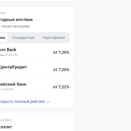
ТЕК
годные ипотеки
по типам программ
мма
Стандартная
Партнёрская
dom Bank
от 7,20%
ма «7-20-25»
 ЦентрКредит
от 7,20%
зийский банк
от 7,22%
 «7-20-25»
ткрыть полный рейтинг →
АХОВЫХ
платит