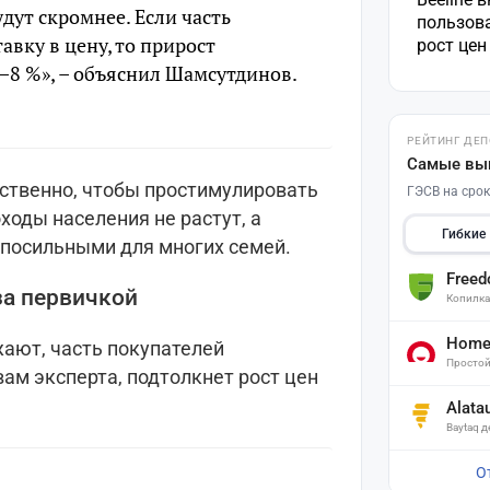
удут скромнее. Если часть
пользов
авку в цену, то прирост
рост це
5–8 %», – объяснил Шамсутдинов.
РЕЙТИНГ ДЕ
Самые вы
сственно, чтобы простимулировать
ГЭСВ на срок
ходы населения не растут, а
Гибкие
епосильными для многих семей.
Free
за первичкой
Копилк
Home 
жают, часть покупателей
Простой
вам эксперта, подтолкнет рост цен
Alata
Baytaq 
О