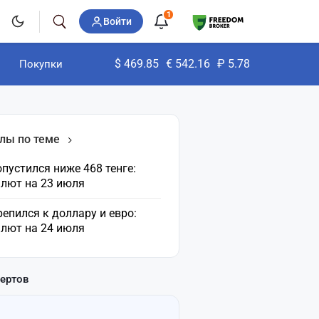
1
Войти
$
469.85
€
542.16
₽
5.78
Покупки
лы по теме
пустился ниже 468 тенге:
алют на 23 июля
репился к доллару и евро:
алют на 24 июля
пертов