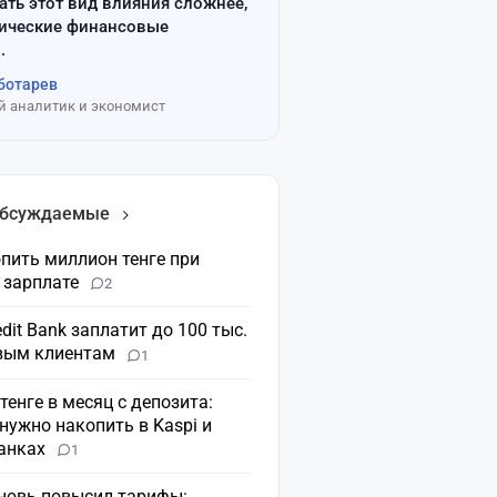
ать этот вид влияния сложнее,
сические финансовые
.
ботарев
 аналитик и экономист
обсуждаемые
пить миллион тенге при
 зарплате
2
dit Bank заплатит до 100 тыс.
овым клиентам
1
 тенге в месяц с депозита:
нужно накопить в Kaspi и
банках
1
вновь повысил тарифы: