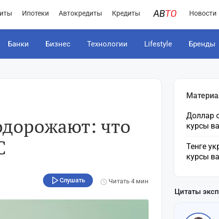
иты
Ипотеки
Автокредиты
Кредиты
Новости
Банки
Бизнес
Технологии
Lifestyle
Бренды
Материа
Доллар о
одорожают: что
курсы в
С
Тенге ук
курсы в
Слушать
Читать
4 мин
Цитаты экс