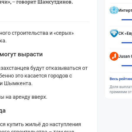
чи», – говорит Шамсутдинов.
Интер
ого строительства и «серых»
СК «Ев
ка.
 могут вырасти
Jusan 
азахстанцев будут отказываться от
бенно это касается городов с
Весь рейтин
 и Шымкента.
Доля выплат
премиями от
ы на аренду вверх.
да
ся купить жильё до наступления
вого строительства – там еще