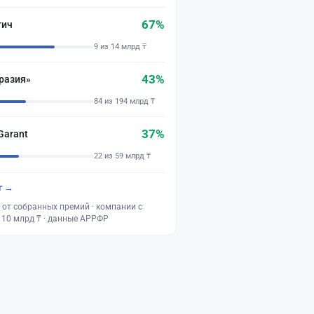
67%
тич
9 из 14 млрд ₸
43%
разия»
84 из 194 млрд ₸
37%
Garant
22 из 59 млрд ₸
г →
 от собранных премий · компании с
 10 млрд ₸ · данные АРРФР