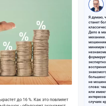
Я думаю, 
станет бо
классиче
Дело в ма
механике 
мошенник 
минимум п
незнаком
формируе
экспертно
восприним
знакомого
большинс
не мошен
слова: ча
или имею
интересов
ырастет до 16 %. Как это повлияет
случаях к
ный рынок - объясняет экономист.