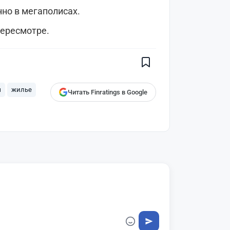
нно в мегаполисах.
Поставьте галочку рядом с
пересмотре.
Finratings.kz
— и наши материалы
будут чаще показываться вам
Finratings
finratings.kz
ы
жилье
Читать Finratings в Google