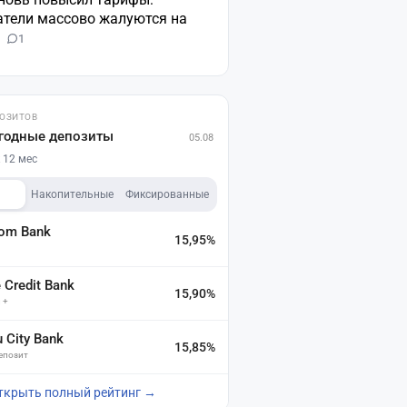
атели массово жалуются на
н
1
ПОЗИТОВ
годные депозиты
05.08
 12 мес
Накопительные
Фиксированные
dom Bank
15,95%
а
Credit Bank
15,90%
 +
u City Bank
15,85%
депозит
ткрыть полный рейтинг →