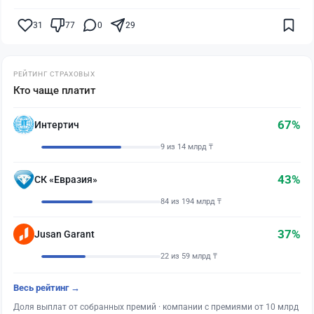
31
77
0
29
РЕЙТИНГ СТРАХОВЫХ
Кто чаще платит
67%
Интертич
9 из 14 млрд ₸
43%
СК «Евразия»
84 из 194 млрд ₸
37%
Jusan Garant
22 из 59 млрд ₸
Весь рейтинг →
Доля выплат от собранных премий · компании с премиями от 10 млрд