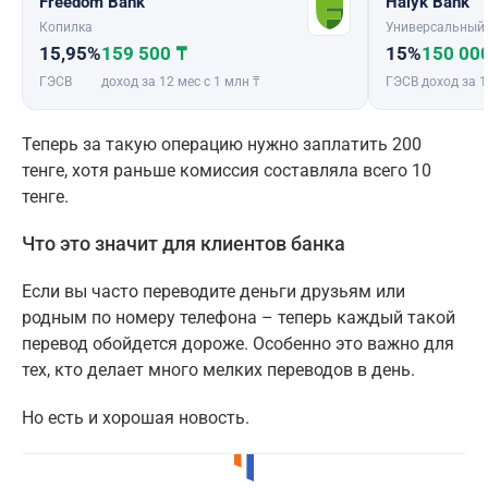
Freedom Bank
Halyk Bank
Копилка
Универсальный
15,95%
159 500 ₸
15%
150 00
ГЭСВ
доход за 12 мес с 1 млн ₸
ГЭСВ
доход за 1
Теперь за такую операцию нужно заплатить 200
тенге, хотя раньше комиссия составляла всего 10
тенге.
Что это значит для клиентов банка
Если вы часто переводите деньги друзьям или
родным по номеру телефона – теперь каждый такой
перевод обойдется дороже. Особенно это важно для
тех, кто делает много мелких переводов в день.
Но есть и хорошая новость.