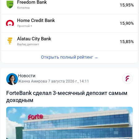
Freedom Bank
15,95%
Копилка
Home Credit Bank
15,90%
Простой +
Alatau City Bank
15,85%
Baytaq депозит
Открыть полный рейтинг →
Новости
Жанна Амирова
·
7 августа 2026 г., 14:11
ForteBank сделал 3-месячный депозит самым
доходным