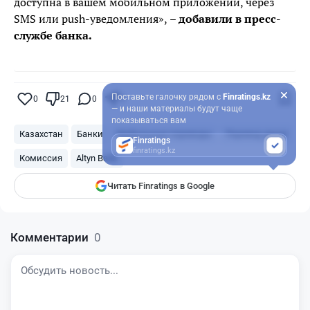
доступна в вашем мобильном приложении, через
SMS или push-уведомления»,
– добавили в пресс-
службе банка.
Поставьте галочку рядом с
Finratings.kz
0
21
0
0
— и наши материалы будут чаще
показываться вам
Казахстан
Банки
Мобильные переводы
Перевод денег
Finratings
finratings.kz
Комиссия
Altyn Bank
Читать Finratings в Google
Комментарии
0