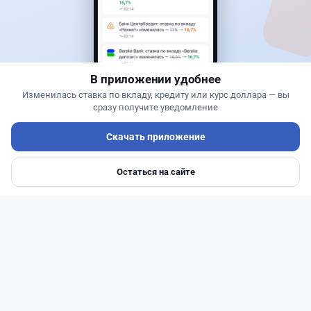
Жанна Амирова
·
4 августа 2026 г., 10:17
Въезд в Казахстан изменят: иностранцам
понадобится разрешение
В приложении удобнее
Изменилась ставка по вкладу, кредиту или курс доллара — вы
сразу получите уведомление
Скачать приложение
Остаться на сайте
Главная
Депозиты
Ипотеки
Авто
Войти
Меню
Читать дальше →
27
6
0
1
Новости
Жанна Амирова
·
5 августа 2026 г., 11:54