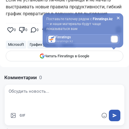
выстраивать новые правила продуктивности, гибкий
график превратится в ловушку для выгорания.
Поставьте галочку рядом с
Finratings.kz
— и наши материалы будут чаще
показываться вам
0
0
0
0
Finratings
finratings.kz
Microsoft
График работы
OpenAI
Читать Finratings в Google
Комментарии
0
GIF