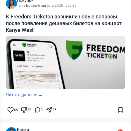
Покупки
Теңіз Боташ
·
6 августа 2026 г., 20:30
К Freedom Ticketon возникли новые вопросы
после появления дешевых билетов на концерт
Kanye West
Читать дальше →
46
22
0
25
Банки