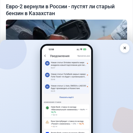
Евро-2 вернули в России - пустят ли старый
бензин в Казахстан
✕
Читать дальше →
0
0
0
0
Новости
Жанна Амирова
·
4 августа 2026 г., 10:17
Въезд в Казахстан изменят: иностранцам