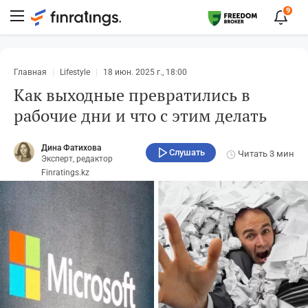
9
Главная
Lifestyle
18 июн. 2025 г., 18:00
Как выходные превратились в
рабочие дни и что с этим делать
Дина Фатихова
Слушать
Читать
3 мин
Эксперт, редактор
Finratings.kz