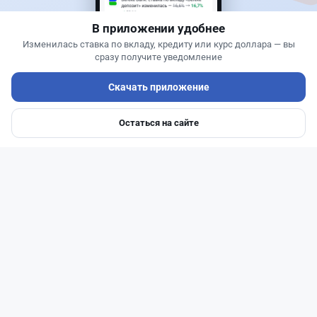
понадобится разрешение
В приложении удобнее
Изменилась ставка по вкладу, кредиту или курс доллара — вы
сразу получите уведомление
Скачать приложение
Остаться на сайте
Главная
Депозиты
Ипотеки
Авто
Войти
Меню
Читать дальше →
27
6
0
1
Банки
Теңіз Боташ
·
4 августа 2026 г., 20:30
Как сохранить экран Kaspi.kz, если приложение
запрещает скриншоты