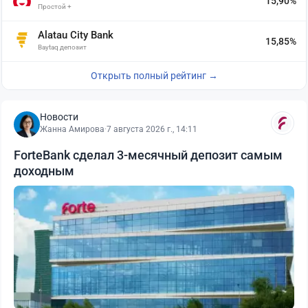
15,90%
Простой +
Alatau City Bank
15,85%
Baytaq депозит
Открыть полный рейтинг →
Новости
Жанна Амирова
·
7 августа 2026 г., 14:11
ForteBank сделал 3-месячный депозит самым
доходным