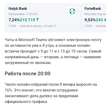
Halyk Bank
ForteBank
Программа «7-20-25»
Ипотека под зал
7,24%
215 719 ₸
9,53%
243 4
ГЭСВ
платёж в месяц с 24 млн ₸
ГЭСВ
платёж 
Чаты в Microsoft Teams обгоняют электронную почту
по активности уже к 8 утра, а основные онлайн-
встречи проходят с 9 до 11 и с 13 до 15 часов. Самый
напряжённый день — вторник, а пятница — наименее
загруженный по звонкам.
Работа после 20:00
Число онлайн-собраний после 8 вечера выросло на
16%. Это значит, что многие сотрудники
заканчивают дела далеко за пределами
официального графика.