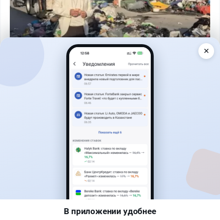
✕
Читать дальше →
1
0
0
1
Новости
Асель Каженова
·
8 августа 2026 г., 18:03
Казахстанцам продавали мясные
полуфабрикаты, которые фактически не
проходили испытания
В приложении удобнее