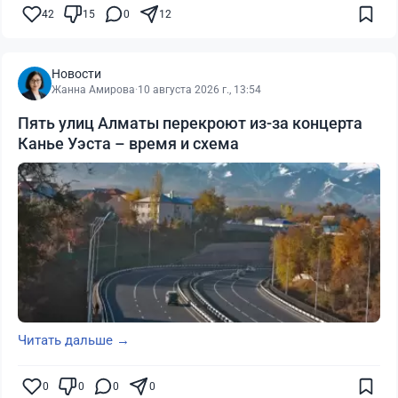
42
15
0
12
Новости
Жанна Амирова
·
10 августа 2026 г., 13:54
Пять улиц Алматы перекроют из-за концерта
Канье Уэста – время и схема
Читать дальше →
0
0
0
0