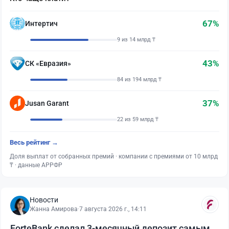
67%
Интертич
9 из 14 млрд ₸
43%
СК «Евразия»
84 из 194 млрд ₸
37%
Jusan Garant
22 из 59 млрд ₸
Весь рейтинг →
Доля выплат от собранных премий · компании с премиями от 10 млрд
₸ · данные АРРФР
Новости
Жанна Амирова
·
7 августа 2026 г., 14:11
ForteBank сделал 3-месячный депозит самым