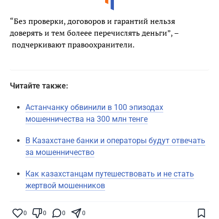
“Без проверки, договоров и гарантий нельзя
доверять и тем болеее перечислять деньги”, –
подчеркивают правоохранители.
Читайте также:
Астанчанку обвинили в 100 эпизодах
мошенничества на 300 млн тенге
В Казахстане банки и операторы будут отвечать
за мошенничество
Как казахстанцам путешествовать и не стать
жертвой мошенников
Поставьте галочку рядом с
Finratings.kz
0
0
0
0