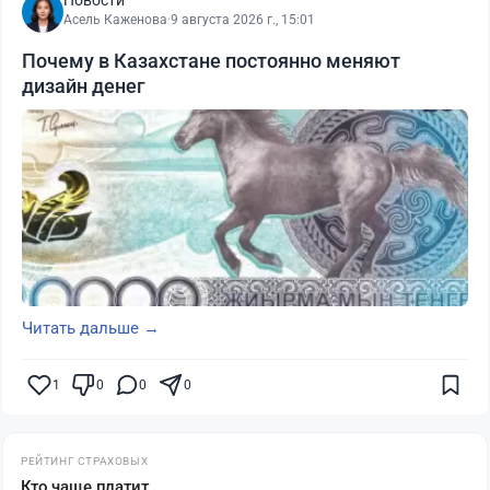
Новости
Асель Каженова
·
9 августа 2026 г., 15:01
Почему в Казахстане постоянно меняют
дизайн денег
Читать дальше →
1
0
0
0
РЕЙТИНГ СТРАХОВЫХ
Кто чаще платит