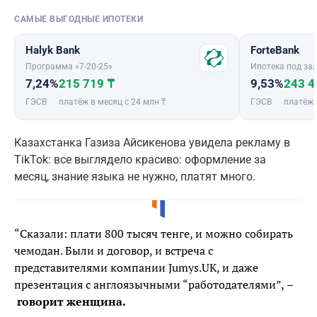
САМЫЕ ВЫГОДНЫЕ ИПОТЕКИ
Halyk Bank
ForteBank
Программа «7-20-25»
Ипотека под зал
7,24%
215 719 ₸
9,53%
243 4
ГЭСВ
платёж в месяц с 24 млн ₸
ГЭСВ
платёж 
Казахстанка Газиза Айсикенова увидела рекламу в
TikTok: все выглядело красиво: оформление за
месяц, знание языка не нужно, платят много.
“Сказали: плати 800 тысяч тенге, и можно собирать
чемодан. Были и договор, и встреча с
представителями компании Jumys.UK, и даже
презентация с англоязычными “работодателями”,
–
говорит женщина.