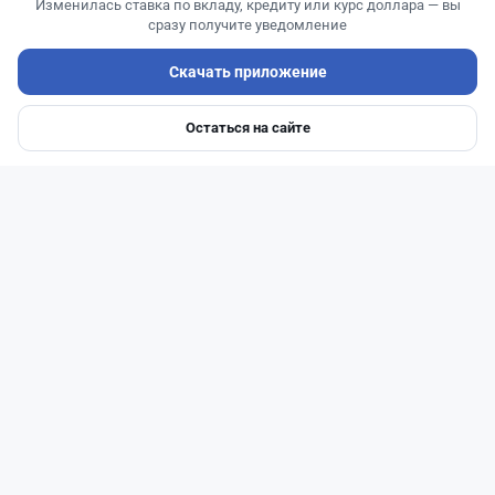
Изменилась ставка по вкладу, кредиту или курс доллара — вы
сразу получите уведомление
Скачать приложение
Остаться на сайте
Главная
Депозиты
Ипотеки
Авто
Войти
Меню
Читать дальше →
0
0
0
1
Банки
Теңіз Боташ
·
7 августа 2026 г., 12:05
Как снять миллионы с Kaspi без комиссии