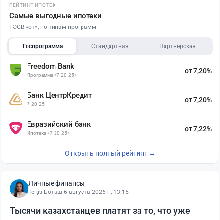
РЕЙТИНГ ИПОТЕК
Самые выгодные ипотеки
ГЭСВ «от», по типам программ
Госпрограмма
Стандартная
Партнёрская
Freedom Bank
от 7,20%
Программа «7-20-25»
Банк ЦентрКредит
от 7,20%
7-20-25
Евразийский банк
от 7,22%
Ипотека «7-20-25»
Открыть полный рейтинг →
Личные финансы
Теңіз Боташ
·
6 августа 2026 г., 13:15
Тысячи казахстанцев платят за то, что уже