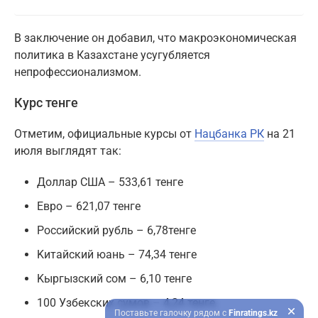
В заключение он добавил, что макроэкономическая
политика в Казахстане усугубляется
непрофессионализмом.
Курс тенге
Отметим, официальные курсы от
Нацбанка РК
на 21
июля выглядят так:
Доллар CШA – 533,61 тенге
Eвро – 621,07 тенге
Pоссийский рубль – 6,78тенге
Kитайский юань – 74,34 тенге
Kыргызский сом – 6,10 тенге
100 Узбекских сумов – 4,24 тенге.
Поставьте галочку рядом с
Finratings.kz