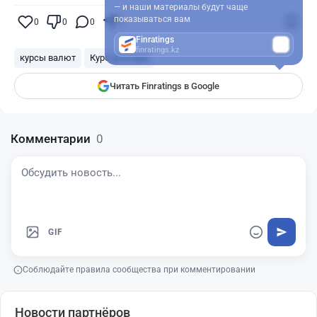
— и наши материалы будут чаще
показываться вам
0
0
0
0
Finratings
finratings.kz
курсы валют
Курс доллара
Читать Finratings в Google
Комментарии
0
GIF
Соблюдайте правила сообщества при комментировании