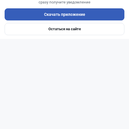
сразу получите уведомление
Самый выгодный курс валют
Скачать приложение
Остаться на сайте
Главная
Депозиты
Ипотеки
Авто
Войти
Меню
Читать дальше →
51
13
0
21
Новости
Жанна Амирова
·
4 августа 2026 г., 10:17
Въезд в Казахстан изменят: иностранцам
понадобится разрешение