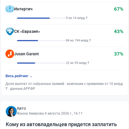
67%
Интертич
9 из 14 млрд ₸
43%
СК «Евразия»
84 из 194 млрд ₸
37%
Jusan Garant
22 из 59 млрд ₸
Весь рейтинг →
Доля выплат от собранных премий · компании с премиями от 10 млрд
₸ · данные АРРФР
Авто
Жанна Амирова
·
4 августа 2026 г., 16:11
Кому из автовладельцев придется заплатить