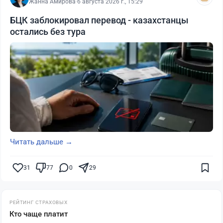
Жанна Амирова
·
6 августа 2026 г., 15:29
БЦК заблокировал перевод - казахстанцы
остались без тура
Читать дальше →
31
77
0
29
РЕЙТИНГ СТРАХОВЫХ
Кто чаще платит