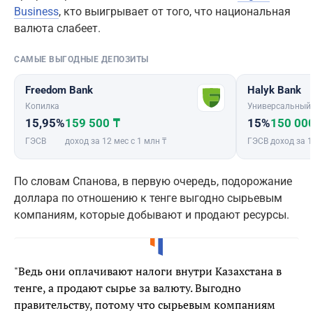
Business
, кто выигрывает от того, что национальная
валюта слабеет.
САМЫЕ ВЫГОДНЫЕ ДЕПОЗИТЫ
Freedom Bank
Halyk Bank
Копилка
Универсальный
15,95%
159 500 ₸
15%
150 00
ГЭСВ
доход за 12 мес с 1 млн ₸
ГЭСВ
доход за 1
По словам Спанова, в первую очередь, подорожание
доллара по отношению к тенге выгодно сырьевым
компаниям, которые добывают и продают ресурсы.
"Ведь они оплачивают налоги внутри Казахстана в
тенге, а продают сырье за валюту. Выгодно
правительству, потому что сырьевым компаниям