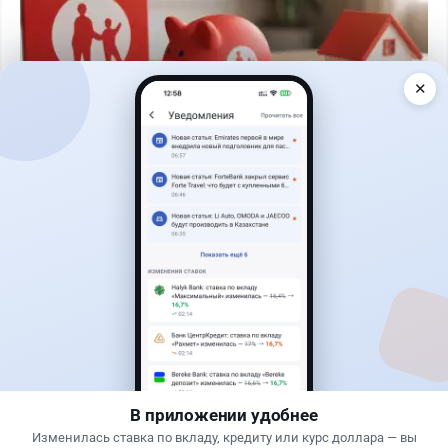
✕
Читать дальше →
30
76
0
25
Банки
Теңіз Боташ
·
4 августа 2026 г., 20:30
Как сохранить экран Kaspi.kz, если приложение
запрещает скриншоты
В приложении удобнее
Изменилась ставка по вкладу, кредиту или курс доллара — вы