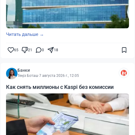
Читать дальше →
65
21
0
18
Банки
Теңіз Боташ
·
7 августа 2026 г., 12:05
Как снять миллионы с Kaspi без комиссии