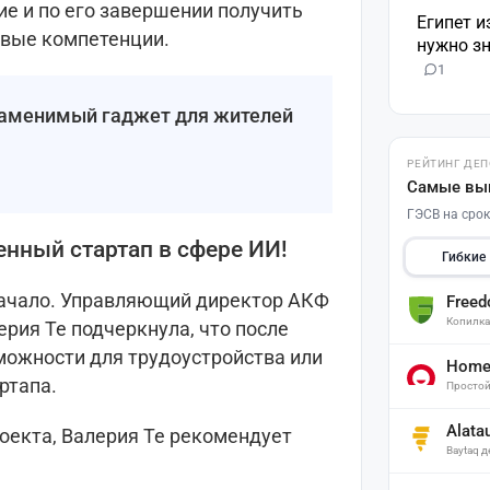
ие и по его завершении получить
Египет и
вые компетенции.
нужно зн
1
езаменимый гаджет для жителей
РЕЙТИНГ ДЕ
Самые вы
ГЭСВ на срок
енный стартап в сфере ИИ!
Гибкие
начало. Управляющий директор АКФ
Free
Копилк
рия Те подчеркнула, что после
можности для трудоустройства или
Home 
ртапа.
Простой
Alata
роекта, Валерия Те рекомендует
Baytaq 