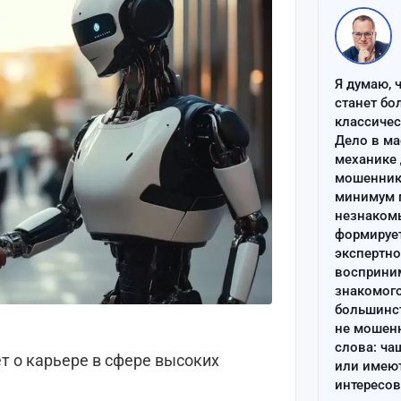
Я думаю, 
станет бо
классиче
Дело в ма
механике 
мошенник 
минимум п
незнаком
формируе
экспертно
восприним
знакомого
большинс
не мошен
слова: ча
ет о карьере в сфере высоких
или имею
интересов