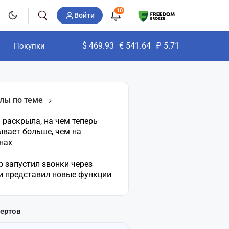
10
Войти
$
469.93
€
541.64
₽
5.71
Покупки
лы по теме
раскрыла, на чем теперь
ывает больше, чем на
нах
 запустил звонки через
 и представил новые функции
пертов