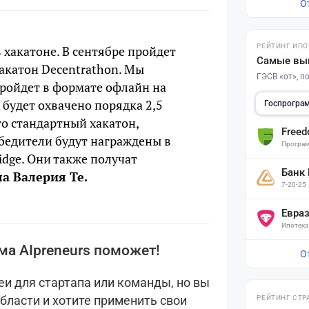
О
РЕЙТИНГ ИПО
 хакатоне. В сентябре пройдет
Самые вы
катон Decentrathon. Мы
ГЭСВ «от», 
пройдет в формате офлайн на
будет охвачено порядка 2,5
Госпрогра
то стандартный хакатон,
Free
обедители будут награждены в
Програм
idge. Они также получат
Банк
ла Валерия Те.
7-20-25
Евра
Ипотека
а AIpreneurs поможет!
О
деи для стартапа или команды, но вы
бласти и хотите применить свои
РЕЙТИНГ СТР