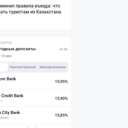
зменил правила въезда: что
ать туристам из Казахстана
ПОЗИТОВ
годные депозиты
05.08
 12 мес
Накопительные
Фиксированные
dom Bank
15,95%
а
Credit Bank
15,90%
 +
u City Bank
15,85%
депозит