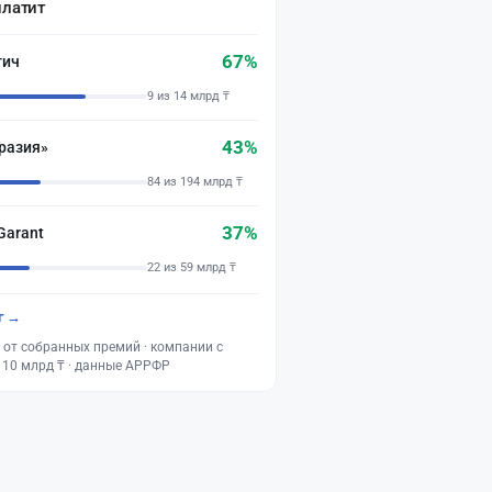
платит
67%
тич
9 из 14 млрд ₸
43%
разия»
84 из 194 млрд ₸
37%
Garant
22 из 59 млрд ₸
г →
 от собранных премий · компании с
 10 млрд ₸ · данные АРРФР