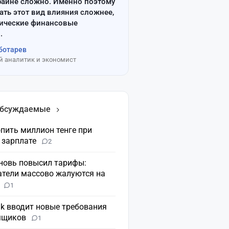
райне сложно. Именно поэтому
ать этот вид влияния сложнее,
сические финансовые
.
ботарев
 аналитик и экономист
обсуждаемые
пить миллион тенге при
 зарплате
2
вновь повысил тарифы:
атели массово жалуются на
н
1
nk вводит новые требования
мщиков
1