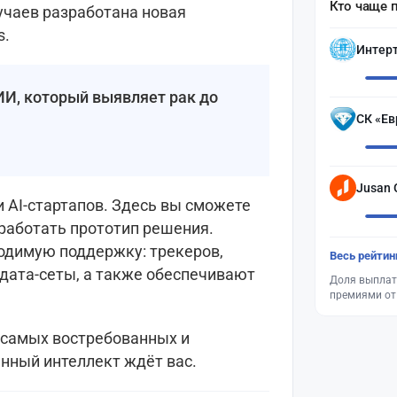
Кто чаще 
учаев разработана новая
s.
Интер
ИИ, который выявляет рак до
СК «Ев
Jusan 
 AI-стартапов. Здесь вы сможете
работать прототип решения.
одимую поддержку: трекеров,
Весь рейтин
дата-сеты, а также обеспечивают
Доля выплат
премиями от
з самых востребованных и
Поставьте галочку рядом с
нный интеллект ждёт вас.
Finratings.kz
— и наши материалы
будут чаще показываться вам