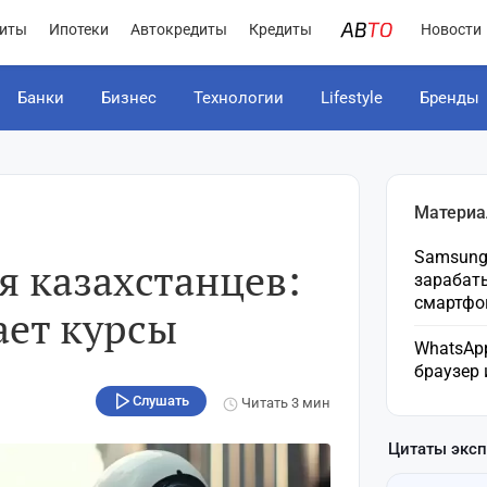
иты
Ипотеки
Автокредиты
Кредиты
Новости
Банки
Бизнес
Технологии
Lifestyle
Бренды
Материа
Samsung 
я казахстанцев:
зарабат
смартфо
ает курсы
WhatsApp
браузер
Слушать
Читать
3 мин
Цитаты экс