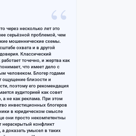
“
что через несколько лет это
лее серьёзной проблемой, чем
ские мошеннические схемы.
сштабе охвата и в другой
доверия. Классический
работает точечно, и жертва как
онимает, что имеет дело с
ым человеком. Блогер годами
т ощущение близости и
сти, поэтому его рекомендация
ается аудиторией как совет
, а не как реклама. При этом
тво инвестиционных блогеров
ники в юридическом смысле
ще они просто некомпетентны
т нераскрытый конфликт
, а доказать умысел в таких