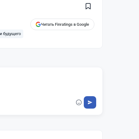
Finratings
finratings.kz
Читать Finratings в Google
и будущего