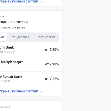
ткрыть полный рейтинг →
ТЕК
годные ипотеки
по типам программ
мма
Стандартная
Партнёрская
dom Bank
от 7,20%
ма «7-20-25»
 ЦентрКредит
от 7,20%
зийский банк
от 7,22%
 «7-20-25»
ткрыть полный рейтинг →
АХОВЫХ