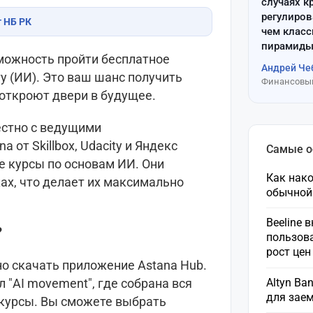
случаях к
регулиров
т НБ РК
чем клас
пирамиды
зможность пройти бесплатное
Андрей Че
у (ИИ). Это ваш шанс получить
Финансовый
 откроют двери в будущее.
естно с ведущими
от Skillbox, Udacity и Яндекс
Самые 
 курсы по основам ИИ. Они
Как нако
ах, что делает их максимально
обычной
Beeline 
?
пользов
рост це
но скачать приложение Astana Hub.
Altyn Ba
 "AI movement", где собрана вся
для зае
курсы. Вы сможете выбрать