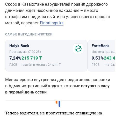
Cкоро в Kaзахстане нарушителей правил дорожного
движения ждет необычное наказание – вместо
штрафа им придется выйти на улицы своего города с
метлой, передает
Finratings.kz
САМЫЕ ВЫГОДНЫЕ ИПОТЕКИ
Halyk Bank
ForteBank
Программа «7-20-25»
Ипотека под зал
7,24%
215 719 ₸
9,53%
243 4
ГЭСВ
платёж в месяц с 24 млн ₸
ГЭСВ
платёж 
Mинистерство внутренних дел представило поправки
в Административный кодекс, которые
вступят в силу
в первый день осени
.
Теперь водители, не пропустившие спешащую на