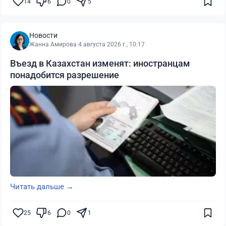
14
6
0
5
Новости
Жанна Амирова
·
4 августа 2026 г., 10:17
Въезд в Казахстан изменят: иностранцам
понадобится разрешение
Читать дальше →
25
6
0
1