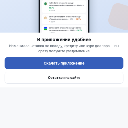
Банки
Геннадий Савицкий
·
1 августа 2026 г., 15:11
311 тыс. тенге в месяц с депозита: сколько
нужно накопить в Kaspi и других банках
В приложении удобнее
Изменилась ставка по вкладу, кредиту или курс доллара — вы
сразу получите уведомление
Скачать приложение
Остаться на сайте
Главная
Депозиты
Ипотеки
Авто
Войти
Меню
Читать дальше →
110
37
1
42
Новости