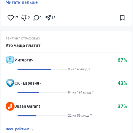
Читать дальше →
17
2
0
18
РЕЙТИНГ СТРАХОВЫХ
Кто чаще платит
67%
Интертич
9 из 14 млрд ₸
43%
СК «Евразия»
84 из 194 млрд ₸
37%
Jusan Garant
22 из 59 млрд ₸
Весь рейтинг →