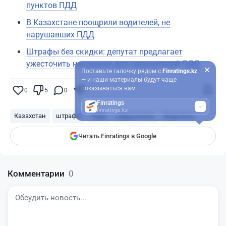
пунктов ПДД
В Казахстане поощрили водителей, не
нарушавших ПДД
Штрафы без скидки: депутат предлагает
ужесточить наказание для нарушителей ПДД
Поставьте галочку рядом с
Finratings.kz
— и наши материалы будут чаще
показываться вам
0
5
0
0
Finratings
finratings.kz
Казахстан
штрафы
ПДД
нарушители
Водители
Читать Finratings в Google
Комментарии
0