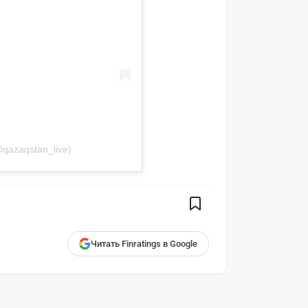
qazaqstan_live)
Поставьте галочку рядом с
Finratings.kz
— и наши материалы
будут чаще показываться вам
Finratings
finratings.kz
Читать Finratings в Google