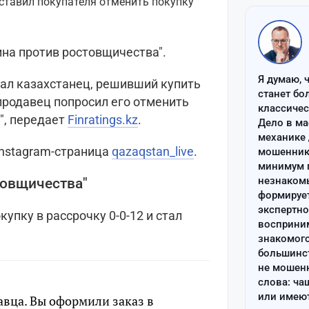
ина против ростовщичества".
Я думаю, 
ал казахстанец, решивший купить
станет бо
 продавец попросил его отменить
классиче
ь", передает
Finratings.kz
.
Дело в ма
механике 
Instagram-страница
qazaqstan_live
.
мошенник 
минимум п
незнаком
товщичества"
формируе
экспертно
упку в рассрочку 0-0-12 и стал
восприним
знакомого
большинс
не мошен
слова: ча
или имею
авца. Вы оформили заказ в