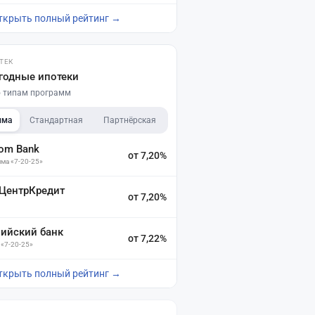
ткрыть полный рейтинг →
ТЕК
годные ипотеки
по типам программ
мма
Стандартная
Партнёрская
dom Bank
от 7,20%
ма «7-20-25»
 ЦентрКредит
от 7,20%
зийский банк
от 7,22%
 «7-20-25»
ткрыть полный рейтинг →