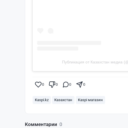
Публикация от Казахстан медиа (@
0
0
0
0
Kaspi.kz
Казахстан
Kaspi магазин
Комментарии
0