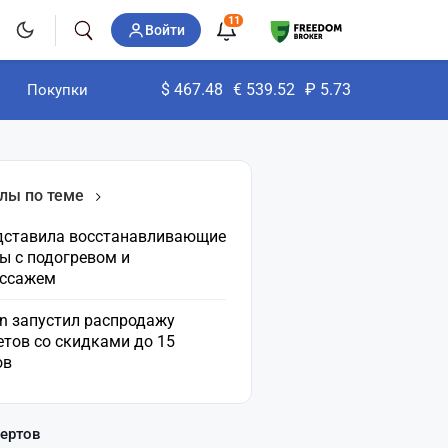
11
Войти
$
467.48
€
539.52
₽
5.73
Покупки
лы по теме
едставила восстанавливающие
ы с подогревом и
ссажем
an запустил распродажу
етов со скидками до 15
ов
пертов