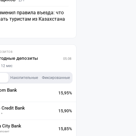
зменил правила въезда: что
ать туристам из Казахстана
ПОЗИТОВ
годные депозиты
05.08
 12 мес
Накопительные
Фиксированные
dom Bank
15,95%
а
Credit Bank
15,90%
 +
u City Bank
15,85%
депозит