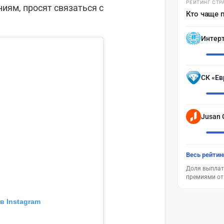
РЕЙТИНГ СТР
иям, просят связаться с
Кто чаще 
Интер
СК «Ев
Jusan 
Весь рейтин
Доля выплат
премиями от
в Instagram