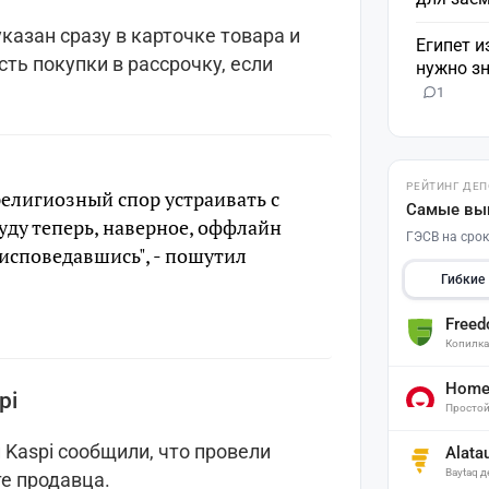
указан сразу в карточке товара и
Египет и
ть покупки в рассрочку, если
нужно зн
1
РЕЙТИНГ ДЕ
религиозный спор устраивать с
Самые вы
уду теперь, наверное, оффлайн
ГЭСВ на срок
 исповедавшись", - пошутил
Гибкие
Free
Копилк
Home 
pi
Простой
 Kaspi сообщили, что провели
Alata
Baytaq 
е продавца.