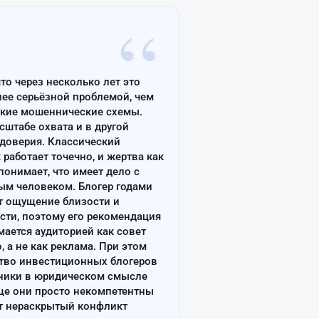
“
что через несколько лет это
лее серьёзной проблемой, чем
ские мошеннические схемы.
сштабе охвата и в другой
доверия. Классический
работает точечно, и жертва как
онимает, что имеет дело с
ым человеком. Блогер годами
т ощущение близости и
сти, поэтому его рекомендация
ается аудиторией как совет
, а не как реклама. При этом
тво инвестиционных блогеров
ники в юридическом смысле
ще они просто некомпетентны
т нераскрытый конфликт