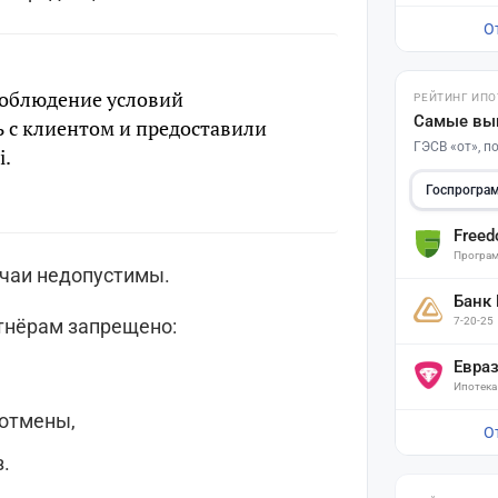
О
соблюдение условий
РЕЙТИНГ ИПО
Самые вы
ь с клиентом и предоставили
ГЭСВ «от», 
i.
Госпрогра
Free
Програм
учаи недопустимы.
Банк
ртнёрам запрещено:
7-20-25
Евра
Ипотека
отмены,
О
.