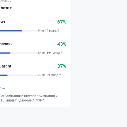
АХОВЫХ
платит
67%
тич
9 из 14 млрд ₸
43%
разия»
84 из 194 млрд ₸
37%
Garant
22 из 59 млрд ₸
г →
 от собранных премий · компании с
 10 млрд ₸ · данные АРРФР