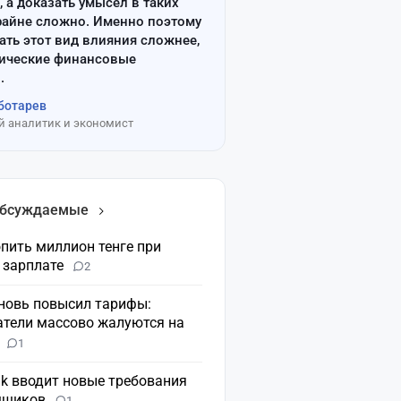
, а доказать умысел в таких
райне сложно. Именно поэтому
ать этот вид влияния сложнее,
сические финансовые
.
ботарев
 аналитик и экономист
обсуждаемые
пить миллион тенге при
 зарплате
2
вновь повысил тарифы:
атели массово жалуются на
н
1
nk вводит новые требования
мщиков
1