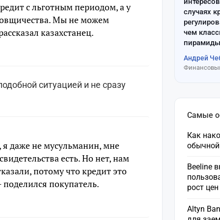
интересов
кредит с льготным периодом, а у
случаях к
товщичества. Мы не можем
регулиров
рассказал казахстанец.
чем клас
пирамиды
Андрей Че
Финансовый
подобной ситуацией и не сразу
Самые 
Как нако
, я даже не мусульманин, мне
обычной
свидетельства есть. Но нет, нам
Beeline 
казали, потому что кредит это
пользов
- поделился покупатель.
рост це
Altyn Ba
для зае