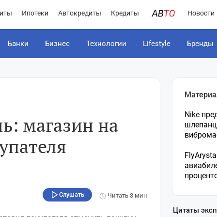
иты
Ипотеки
Автокредиты
Кредиты
Новости
Банки
Бизнес
Технологии
Lifestyle
Бренды
Материа
Nike пр
ль: магазин на
шлепанц
виброма
купателя
FlyAryst
авиабил
процент
Слушать
Читать
3 мин
Цитаты экс