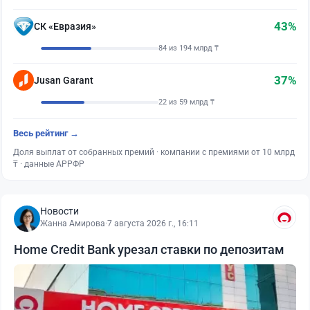
43%
СК «Евразия»
84 из 194 млрд ₸
37%
Jusan Garant
22 из 59 млрд ₸
Весь рейтинг →
Доля выплат от собранных премий · компании с премиями от 10 млрд
₸ · данные АРРФР
Новости
Жанна Амирова
·
7 августа 2026 г., 16:11
Home Credit Bank урезал ставки по депозитам