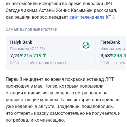
их автомобили испортили во время покраски ЛРТ.
Сегодня акима Астаны Женис Касымбек рассказал,
как решили вопрос, передает
сайт телеканала КТК
.
САМЫЕ ВЫГОДНЫЕ ИПОТЕКИ
Halyk Bank
ForteBank
Программа «7-20-25»
Ипотека под зал
7,24%
215 719 ₸
9,53%
243 4
ГЭСВ
платёж в месяц с 24 млн ₸
ГЭСВ
платёж 
Первый инцидент во время покраски эстакад ЛРТ
произошел в мае. Колер, которым покрывали
станции и линии, из-за сильного ветра попал на
рядом стоящие машины. Та же история повторилась
уже недавно, в августе. Владельцы пожаловались,
что оттереть краску самостоятельно не получается, и
потребовали компенсацию.