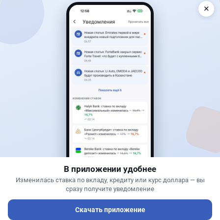
✕
Читать дальше →
1
0
0
0
Новости
Асель Каженова
·
8 августа 2026 г., 15:03
Сотни лекарств подешевели в Казахстане:
какие препараты попали в список
В приложении удобнее
Изменилась ставка по вкладу, кредиту или курс доллара — вы
сразу получите уведомление
Скачать приложение