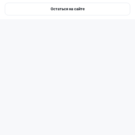
Остаться на сайте
Главная
Депозиты
Ипотеки
Авто
Войти
Меню
Читать дальше →
0
0
0
0
Банки
Теңіз Боташ
·
7 августа 2026 г., 13:00
Почему перевод через Kaspi.kz может стоить
90 тысяч или 3 499 тенге: объяснение банка