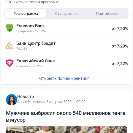
ГЭСВ «от», по типам программ
Госпрограмма
Стандартная
Партнёрская
Freedom Bank
от 7,20%
Программа «7-20-25»
Банк ЦентрКредит
от 7,20%
7-20-25
Евразийский банк
от 7,22%
Ипотека «7-20-25»
Открыть полный рейтинг →
Новости
Асель Каженова
·
8 августа 2026 г., 00:09
Мужчина выбросил около 540 миллионов тенге
в мусор