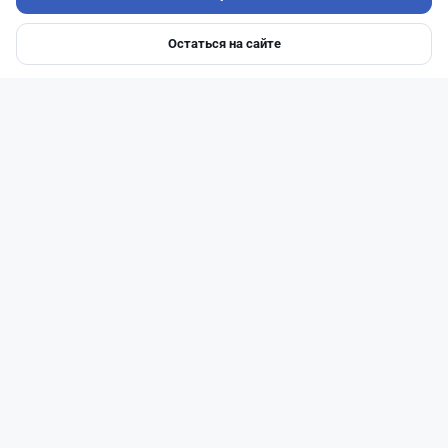
Остаться на сайте
Главная
Депозиты
Ипотеки
Авто
Войти
Меню
Читать дальше →
0
0
0
0
Новости
Жанна Амирова
·
7 августа 2026 г., 16:11
Home Credit Bank урезал ставки по депозитам