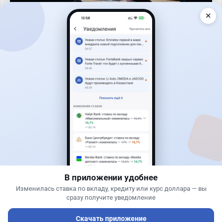
✕
Читать дальше →
1
0
0
0
Новости
Жанна Амирова
·
7 августа 2026 г., 14:32
Сервисы ВТБ не будут работать почти пять
часов
В приложении удобнее
Изменилась ставка по вкладу, кредиту или курс доллара — вы
сразу получите уведомление
Скачать приложение