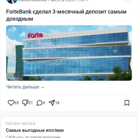
ForteBank сделал 3-месячный депозит самым
доходным
Читать дальше →
65
21
0
18
РЕЙТИНГ ИПОТЕК
Самые выгодные ипотеки
ГЭСВ «от», по типам программ