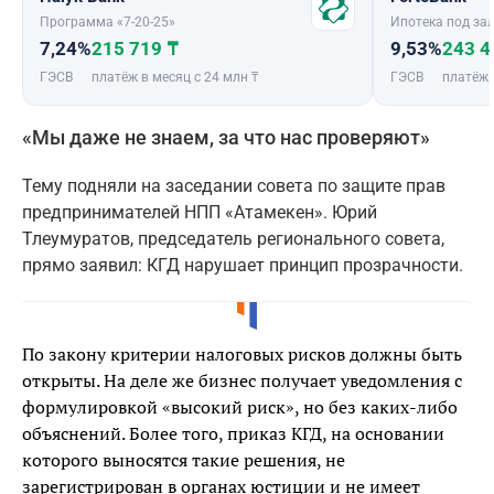
Программа «7-20-25»
Ипотека под зал
7,24%
215 719 ₸
9,53%
243 4
ГЭСВ
платёж в месяц с 24 млн ₸
ГЭСВ
платёж 
«Мы даже не знаем, за что нас проверяют»
Тему подняли на заседании совета по защите прав
предпринимателей НПП «Атамекен». Юрий
Тлеумуратов, председатель регионального совета,
прямо заявил: КГД нарушает принцип прозрачности.
По закону критерии налоговых рисков должны быть
открыты. На деле же бизнес получает уведомления с
формулировкой «высокий риск», но без каких-либо
объяснений. Более того, приказ КГД, на основании
которого выносятся такие решения, не
зарегистрирован в органах юстиции и не имеет