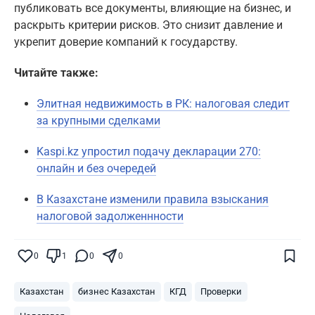
публиковать все документы, влияющие на бизнес, и
раскрыть критерии рисков. Это снизит давление и
укрепит доверие компаний к государству.
Читайте также:
Элитная недвижимость в РК: налоговая следит
за крупными сделками
Kaspi.kz упростил подачу декларации 270:
онлайн и без очередей
В Казахстане изменили правила взыскания
налоговой задолженнности
Поставьте галочку рядом с
Finratings.kz
0
1
0
0
— и наши материалы будут чаще
показываться вам
Казахстан
бизнес Казахстан
КГД
Проверки
Finratings
finratings.kz