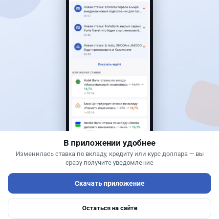
Читать дальше →
3
1
0
0
Банки
Теңіз Боташ
·
5 августа 2026 г., 13:10
Alatau City Bank разыгрывает 33 млн тенге:
какие условия скрываются в правилах акции
В приложении удобнее
Изменилась ставка по вкладу, кредиту или курс доллара — вы
сразу получите уведомление
Скачать приложение
Остаться на сайте
Главная
Депозиты
Ипотеки
Авто
Войти
Меню