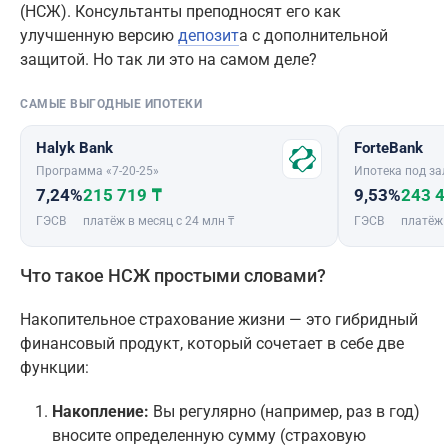
(НСЖ). Консультанты преподносят его как
улучшенную версию
депозит
а с дополнительной
защитой. Но так ли это на самом деле?
САМЫЕ ВЫГОДНЫЕ ИПОТЕКИ
Halyk Bank
ForteBank
Программа «7-20-25»
Ипотека под зал
7,24%
215 719 ₸
9,53%
243 4
ГЭСВ
платёж в месяц с 24 млн ₸
ГЭСВ
платёж 
Что такое НСЖ простыми словами?
Накопительное страхование жизни — это гибридный
финансовый продукт, который сочетает в себе две
функции:
Накопление:
Вы регулярно (например, раз в год)
вносите определенную сумму (страховую