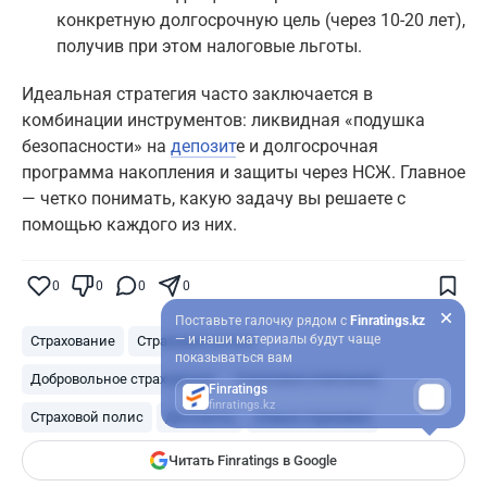
конкретную долгосрочную цель (через 10-20 лет),
получив при этом налоговые льготы.
Идеальная стратегия часто заключается в
комбинации инструментов: ликвидная «подушка
безопасности» на
депозит
е и долгосрочная
программа накопления и защиты через НСЖ. Главное
— четко понимать, какую задачу вы решаете с
помощью каждого из них.
0
0
0
0
Поставьте галочку рядом с
Finratings.kz
— и наши материалы будут чаще
Страхование
Страховые услуги
показываться вам
Добровольное страхование
Страховые компании
Finratings
finratings.kz
Страховой полис
Депозиты
Новые страховки
Читать Finratings в Google