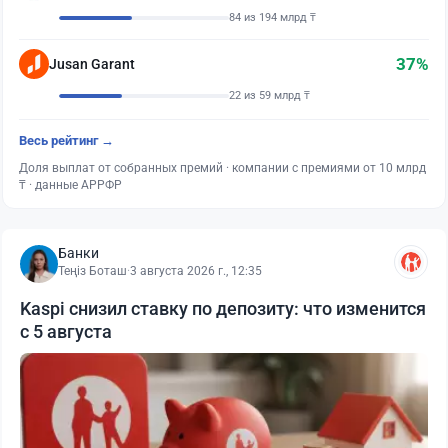
84 из 194 млрд ₸
37%
Jusan Garant
22 из 59 млрд ₸
Весь рейтинг →
Доля выплат от собранных премий · компании с премиями от 10 млрд
₸ · данные АРРФР
Банки
Теңіз Боташ
·
3 августа 2026 г., 12:35
Kaspi снизил ставку по депозиту: что изменится
с 5 августа