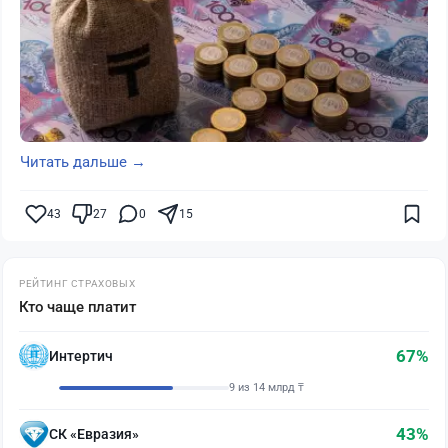
Читать дальше →
43
27
0
15
РЕЙТИНГ СТРАХОВЫХ
Кто чаще платит
67%
Интертич
9 из 14 млрд ₸
43%
СК «Евразия»