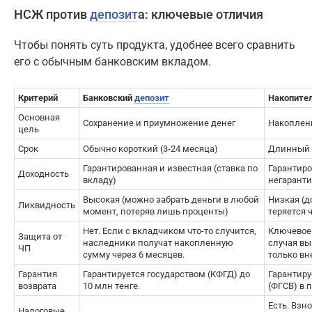
НСЖ против
депозит
а: ключевые отличия
Чтобы понять суть продукта, удобнее всего сравнить
его с обычным банковским вкладом.
Критерий
Банковский
депозит
Накопител
Основная
Сохранение и приумножение денег
Накоплени
цель
Срок
Обычно короткий (3-24 месяца)
Длинный (
Гарантированная и известная (ставка по
Гарантиро
Доходность
вкладу)
негаранти
Высокая (можно забрать деньги в любой
Низкая (д
Ликвидность
момент, потеряв лишь проценты)
теряется 
Нет. Если с вкладчиком что-то случится,
Ключевое 
Защита от
наследники получат накопленную
случая вы
ЧП
сумму через 6 месяцев.
только вн
Гарантия
Гарантируется государством (КФГД) до
Гарантиру
возврата
10 млн тенге.
(ФГСВ) в 
Есть. Взн
Налоговые